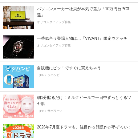
パソコンメーカー社員が本気で選ぶ「10万円台PC3
選」
オリコンタイアップ特集
一番似合う登場人物は…『VIVANT』限定ウオッチ
オリコンタイアップ特集
自販機にピッ！ですぐに買えちゃう
（PR）ジハンピ
朝1分貼るだけ！ミルクピールで一日中ずっとうるツ
ヤ肌
（PR）サボリーノ
2026年7月夏ドラマも、注目作＆話題作が勢ぞろい！