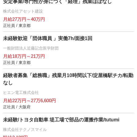
安定事業/専門性が身につく「経理」残業ほぼなし
株式会社アセット建設
月給27万円～40万円
正社員 / 東京都
未経験歓迎「団体職員 」実働7h/面接1回
一般財団法人近藤記念医学財団
月給18万円～21万円
正社員 / 東京都
経験者募集「総務職」残業月10時間以下/淀屋橋駅チカ/転勤
なし
ヒエン電工株式会社
月給22万円～27万6,600円
正社員 / 大阪府
未経験/トヨタ自動車 堤工場で部品の運搬作業/tutumi
株式会社テクノスマイル