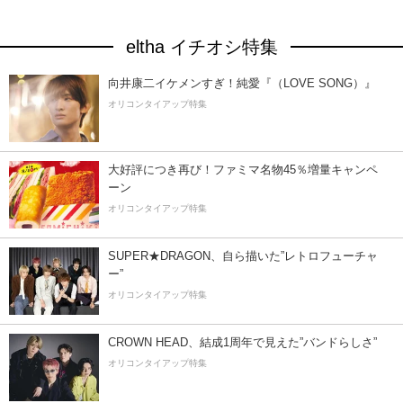
eltha イチオシ特集
向井康二イケメンすぎ！純愛『（LOVE SONG）』
オリコンタイアップ特集
大好評につき再び！ファミマ名物45％増量キャンペ
ーン
オリコンタイアップ特集
SUPER★DRAGON、自ら描いた”レトロフューチャ
ー”
オリコンタイアップ特集
CROWN HEAD、結成1周年で見えた”バンドらしさ”
オリコンタイアップ特集