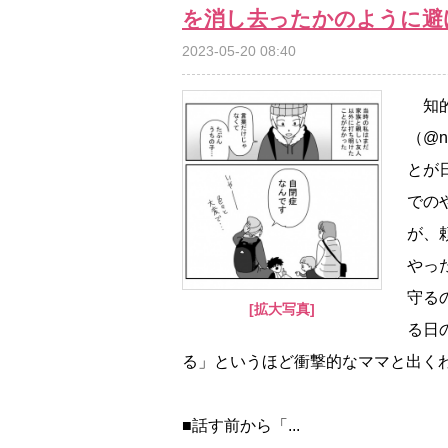
を消し去ったかのように避
2023-05-20 08:40
知的
（@
とが
での
が、
った
守る
[拡大写真]
る日
る」というほど衝撃的なママと出く
■話す前から「...