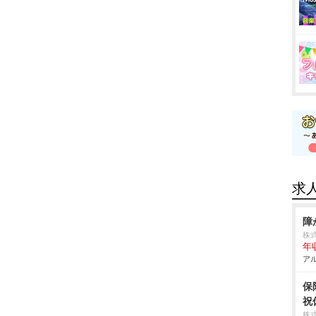
求
障
株
年収
アル
保
祝
株