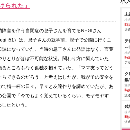
求
けられた」
未
株式
時給
派遣
障害を伴う自閉症の息子さんを育てるNEGIさん
negiii51）は、息子さんの就学前、親子で公園に行くこ
テ
～
日課になっていた。当時の息子さんに発語はなく、言葉
株
時給
やりとりがほぼ不可能な状況。関わり方に悩んでいた
アル
頼るところもなく孤独を抱えていた。「ママ友ってどう
ク
らできるのだろう」と考えはしたが、我が子の安全を
集
株
ので精一杯の日々。早々と友達作りを諦めていたが、あ
時給
の公園で「今でもよく覚えているくらい、モヤモヤす
派遣
わしたという。
残
株式
時給
派遣