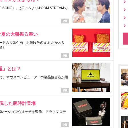
ONG）』が8／５よりJ:COM STREAMで
マ夏の大盤振る舞い
ートの人気企画「お値段そのまま おかわり
催！
選」とは？
で、マウスコンピューターの製品担当者が用
表現した腕時計登場
ラボレーションウオッチを製作。ドラマプロデ