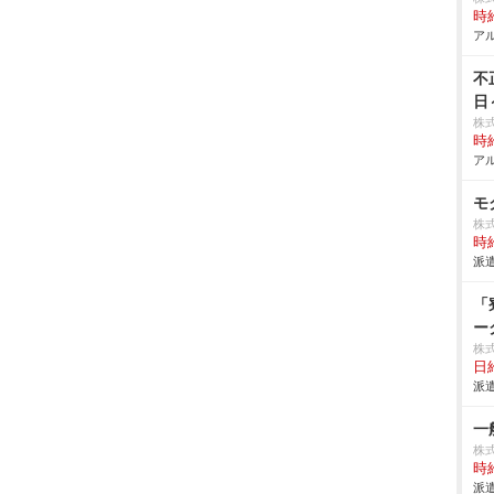
時給
アル
不
日
株
時給
アル
モ
株式
時給
派遣
「
ー
株
日給
派遣
一
株式
時給
派遣