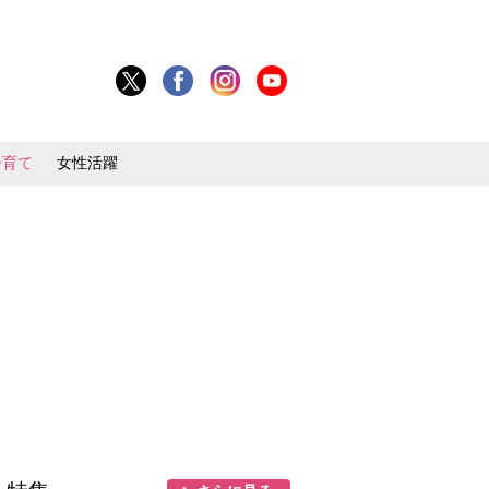
子育て
女性活躍