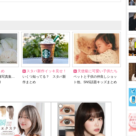
とめ
スタバ新作イッキ見せ！
天使級に可愛い子供たち
猫写真集…
いくつ知ってる？ スタバ新
ペットと子供の仲良しショッ
リ
作まとめ
ト他、SNS話題キッズまとめ