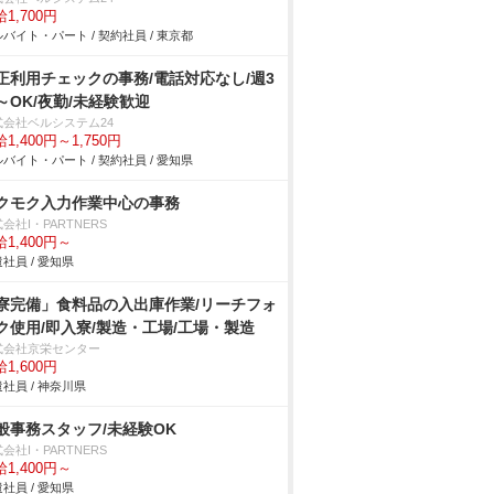
1,700円
バイト・パート / 契約社員 / 東京都
正利用チェックの事務/電話対応なし/週3
～OK/夜勤/未経験歓迎
式会社ベルシステム24
1,400円～1,750円
バイト・パート / 契約社員 / 愛知県
クモク入力作業中心の事務
会社I・PARTNERS
1,400円～
社員 / 愛知県
寮完備」食料品の入出庫作業/リーチフォ
ク使用/即入寮/製造・工場/工場・製造
式会社京栄センター
1,600円
社員 / 神奈川県
般事務スタッフ/未経験OK
会社I・PARTNERS
1,400円～
社員 / 愛知県