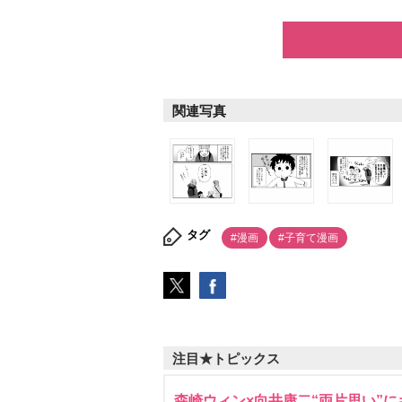
関連写真
タグ
#漫画
#子育て漫画
注目★トピックス
森崎ウィン×向井康二“両片思い”