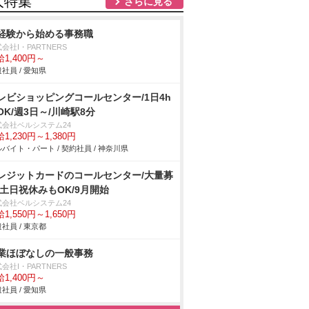
人特集
さらに見る
経験から始める事務職
会社I・PARTNERS
1,400円～
社員 / 愛知県
レビショッピングコールセンター/1日4h
OK/週3日～/川崎駅8分
式会社ベルシステム24
1,230円～1,380円
バイト・パート / 契約社員 / 神奈川県
レジットカードのコールセンター/大量募
/土日祝休みもOK/9月開始
式会社ベルシステム24
1,550円～1,650円
社員 / 東京都
業ほぼなしの一般事務
会社I・PARTNERS
1,400円～
社員 / 愛知県