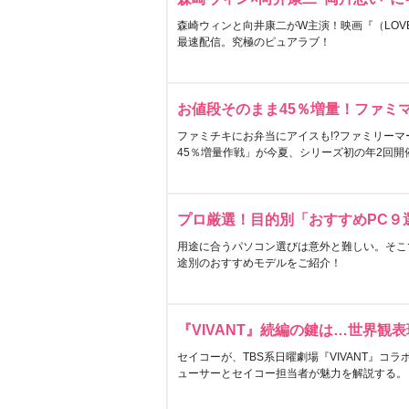
森崎ウィンと向井康二がW主演！映画『（LOVE S
最速配信。究極のピュアラブ！
お値段そのまま45％増量！ファミ
ファミチキにお弁当にアイスも!?ファミリーマ
45％増量作戦」が今夏、シリーズ初の年2回開
プロ厳選！目的別「おすすめPC９
用途に合うパソコン選びは意外と難しい。そこ
途別のおすすめモデルをご紹介！
『VIVANT』続編の鍵は…世界観
セイコーが、TBS系日曜劇場『VIVANT』コ
ューサーとセイコー担当者が魅力を解説する。