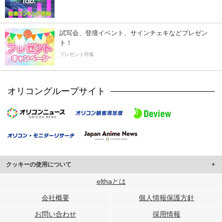
試写会、登壇イベント、サインチェキなどプレゼン
ト！
プレゼント特集
オリコングループサイト
クッキーの使用について
このサイトでは Cookie を使用して、ユーザーに合わせたコンテンツや広告の
elthaとは
表示、ソーシャル メディア機能の提供、広告の表示回数やクリック数の測定を
会社概要
個人情報保護方針
行っています。
また、ユーザーによるサイトの利用状況についても情報を収集し、ソーシャル
お問い合わせ
採用情報
メディアや広告配信、データ解析の各パートナーに提供しています。