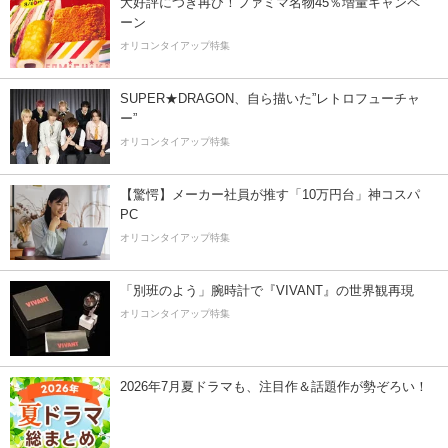
大好評につき再び！ファミマ名物45％増量キャンペ
ーン
オリコンタイアップ特集
SUPER★DRAGON、自ら描いた”レトロフューチャ
ー”
オリコンタイアップ特集
【驚愕】メーカー社員が推す「10万円台」神コスパ
PC
オリコンタイアップ特集
「別班のよう」腕時計で『VIVANT』の世界観再現
オリコンタイアップ特集
2026年7月夏ドラマも、注目作＆話題作が勢ぞろい！