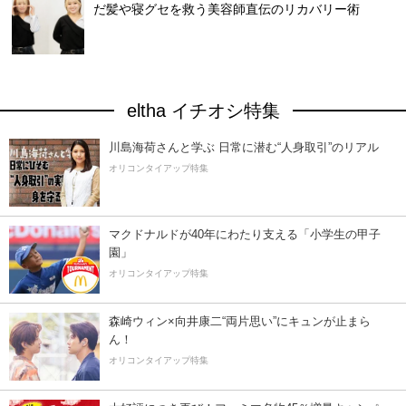
だ髪や寝グセを救う美容師直伝のリカバリー術
eltha イチオシ特集
川島海荷さんと学ぶ 日常に潜む“人身取引”のリアル
オリコンタイアップ特集
マクドナルドが40年にわたり支える「小学生の甲子
園」
オリコンタイアップ特集
森崎ウィン×向井康二“両片思い”にキュンが止まら
ん！
オリコンタイアップ特集