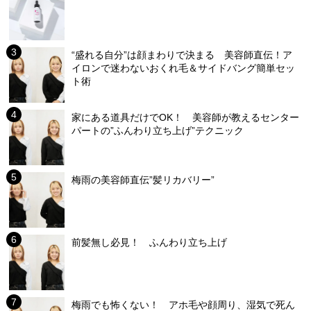
“盛れる自分”は顔まわりで決まる 美容師直伝！ア
イロンで迷わないおくれ毛＆サイドバング簡単セッ
ト術
家にある道具だけでOK！ 美容師が教えるセンター
パートの”ふんわり立ち上げ”テクニック
梅雨の美容師直伝”髪リカバリー”
前髪無し必見！ ふんわり立ち上げ
梅雨でも怖くない！ アホ毛や顔周り、湿気で死ん