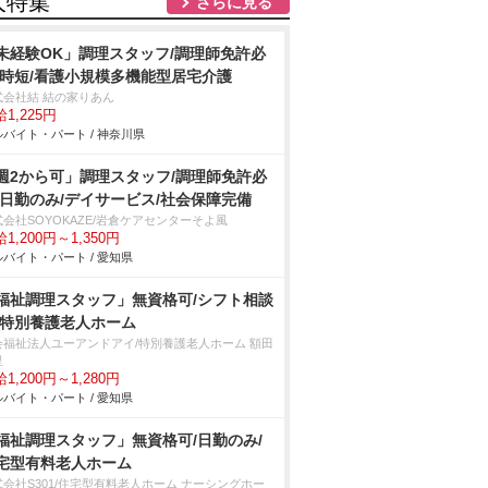
人特集
さらに見る
未経験OK」調理スタッフ/調理師免許必
/時短/看護小規模多機能型居宅介護
式会社結 結の家りあん
1,225円
バイト・パート / 神奈川県
週2から可」調理スタッフ/調理師免許必
/日勤のみ/デイサービス/社会保障完備
会社SOYOKAZE/岩倉ケアセンターそよ風
1,200円～1,350円
バイト・パート / 愛知県
福祉調理スタッフ」無資格可/シフト相談
/特別養護老人ホーム
会福祉法人ユーアンドアイ/特別養護老人ホーム 額田
里
1,200円～1,280円
バイト・パート / 愛知県
福祉調理スタッフ」無資格可/日勤のみ/
宅型有料老人ホーム
式会社S301/住宅型有料老人ホーム ナーシングホー