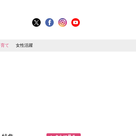
子育て
女性活躍