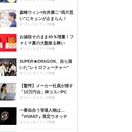
森崎ウィン×向井康二“両片思
い”にキュンが止まらん！
オリコンタイアップ特集
お値段そのまま45％増量！フ
ァミマ夏の大盤振る舞い
オリコンタイアップ特集
SUPER★DRAGON、自ら描
いた”レトロフューチャー”
オリコンタイアップ特集
【驚愕】メーカー社員が推す
「10万円台」神コスパPC
オリコンタイアップ特集
一番似合う登場人物は…
『VIVANT』限定ウオッチ
オリコンタイアップ特集