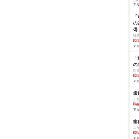
アル
「
の
備
株
時給
アル
「
の
医
時給
アル
歯
か
時給
アル
歯
な
時給
アル