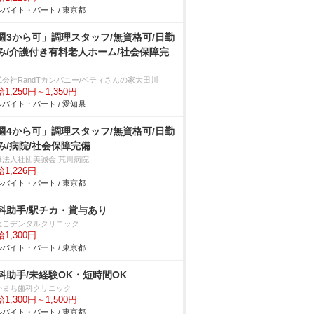
バイト・パート / 東京都
週3から可」調理スタッフ/無資格可/日勤
み/介護付き有料老人ホーム/社会保障完
式会社RandTカンパニー/ベティさんの家太田川
1,250円～1,350円
バイト・パート / 愛知県
週4から可」調理スタッフ/無資格可/日勤
み/病院/社会保障完備
療法人社団美誠会 荒川病院
1,226円
バイト・パート / 東京都
科助手/駅チカ・賞与あり
ねこデンタルクリニック
1,300円
バイト・パート / 東京都
科助手/未経験OK・短時間OK
かまち歯科クリニック
1,300円～1,500円
バイト・パート / 東京都