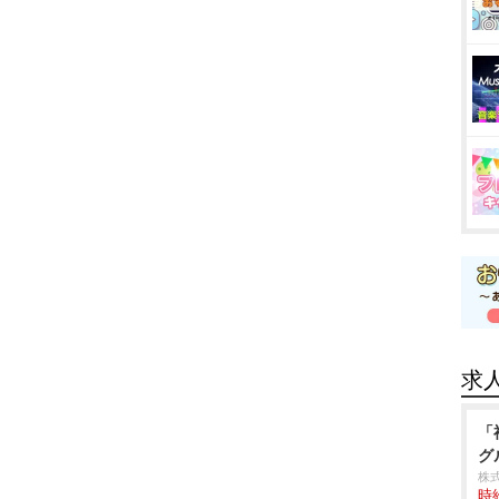
求
「
グ
株
時給