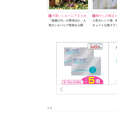
可愛いシルバニアまとめ
癒やしの猫ま
『鬼滅の刃』の再現ほか、人
人気タレント猫、
気のシルバニア投稿を公開
キュートな猫ズラ
P R