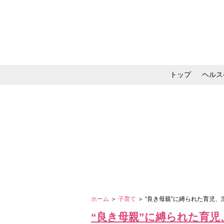
トップ
ヘルス
メイク・コスメ・スキ
ホーム
＞
子育て
＞ “良き母親”に縛られた育児
“良き母親”に縛られた育