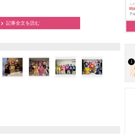
ム
時給
アル
記事全文を読む