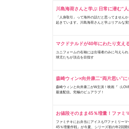
川島海荷さんと学ぶ 日常に潜む“人
「人身取引」って海外の話だと思ってませんか
起きています。川島海荷さんと学ぶリアルな実
マクドナルドが40年にわたり支え
ユニフォームの右袖には出場者のみに与えられ
球児たちが頂点を目指す
森崎ウィン×向井康二“両片思い”
森崎ウィンと向井康二がW主演！映画『（LOVE S
最速配信。究極のピュアラブ！
お値段そのまま45％増量！ファミ
ファミチキにお弁当にアイスも!?ファミリーマ
45％増量作戦」が今夏、シリーズ初の年2回開