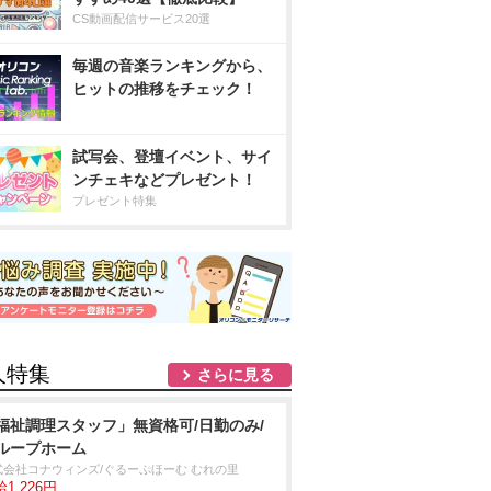
CS動画配信サービス20選
毎週の音楽ランキングから、
ヒットの推移をチェック！
試写会、登壇イベント、サイ
ンチェキなどプレゼント！
プレゼント特集
人特集
さらに見る
福祉調理スタッフ」無資格可/日勤のみ/
ループホーム
式会社コナウィンズ/ぐるーぷほーむ むれの里
1,226円