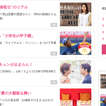
身取引”のリアル
登
？実は恋愛や悪質ホスト、SNSの投稿からも
態。
る「小学生の甲子園」
る「マクドナルド・ワッペン」をつけて学童
にキュンが止まらん！
ONG）』が8／５よりJ:COM STREAMで
マ夏の大盤振る舞い
ートの人気企画「お値段そのまま おかわり
催！