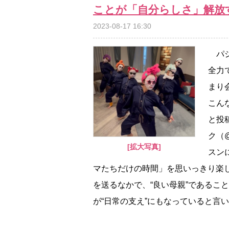
ことが「自分らしさ」解放
2023-08-17 16:30
パジ
全力
まり
こん
と投
ク（@
[拡大写真]
スン
マたちだけの時間」を思いっきり楽
を送るなかで、“良い母親”であるこ
が“日常の支え”にもなっていると言