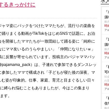
求
するきっかけに
「
須
株
ャマ姿にパックをつけたママたちが、流行りの楽曲を
時給
アル
で踊りまくる動画がTikTokをはじめSNSで話題に。お泊
「
会を開催したママたちが一致団結して踊る姿に「純粋に
須
なにママ友いるのうらやましい」「仲間になりたいｗ」
株式
時給
稿に反響が寄せられています。投稿主のパジャママパッ
アル
pajamama_pack）は、子連れで参加できるダンスレッ
「
可
に参加したママで構成され「子どもが寝た後の深夜、マ
社
しむ姿が印象的。仕事、家庭、育児と目まぐるしい日々
の
時給
とに縛られ悩むこともありましたが、今はこの集まり
アル
います。
「
住
株