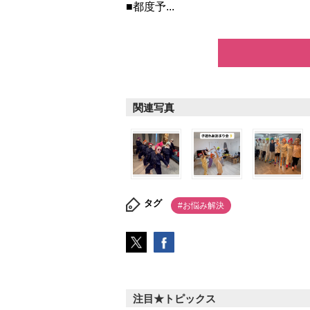
■都度予...
関連写真
タグ
#お悩み解決
注目★トピックス