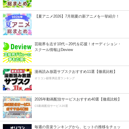
【夏アニメ2026】7月期夏の新アニメを一挙紹介！
芸能界を志す10代～20代を応援！オーディション・
スクール情報はDeview
漫画読み放題サブスクおすすめ11選【徹底比較】
オリコン顧客満足度ランキング
2026年動画配信サービスおすすめ40選【徹底比較】
CS動画配信サービス20選
毎週の音楽ランキングから、ヒットの推移をチェッ