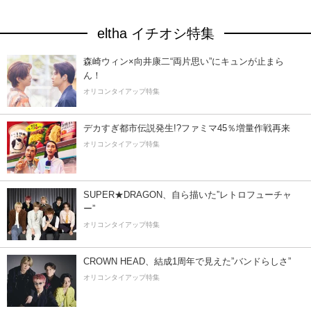
eltha イチオシ特集
森崎ウィン×向井康二“両片思い”にキュンが止まら
ん！
オリコンタイアップ特集
デカすぎ都市伝説発生!?ファミマ45％増量作戦再来
オリコンタイアップ特集
SUPER★DRAGON、自ら描いた”レトロフューチャ
ー”
オリコンタイアップ特集
CROWN HEAD、結成1周年で見えた”バンドらしさ”
オリコンタイアップ特集