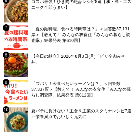
コスパ最強！ひき肉の絶品レシピ8選【和・洋・エス
ニック全部うまい】
「夏の麺料理、食べる時間帯は？」＜回答数37,131
票＞【教えて！ みんなの衣食住「みんなの暮らし調
査隊」結果発表 第610回】
【今日の献立】2026年8月3日(月)「ピリ辛肉みそ
丼」
「ズバリ！今食べたいラーメンは？」＜回答数
37,337票＞【教えて！ みんなの衣食住「みんなの暮
らし調査隊」結果発表 第612回】
夏バテに負けない！主食＆主菜のスタミナレシピ7選
～栄養満点でおいしく元気に