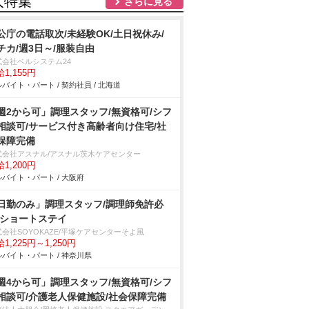
人特集
さらに見る
公庁の電話取次/未経験OK/土日祝休み/
チカ/週3日～/服装自由
式会社ベルシステム24
1,155円
バイト・パート / 契約社員 / 北海道
週2から可」調理スタッフ/無資格可/シフ
相談可/サービス付き高齢者向け住宅/社
保障完備
式会社アスナル/アスナル茨木ケアセンター
1,200円
バイト・パート / 大阪府
日勤のみ」調理スタッフ/調理師免許必
/ショートステイ
会社SOYOKAZE/平塚ケアセンターそよ風
1,225円～1,250円
バイト・パート / 神奈川県
週4から可」調理スタッフ/無資格可/シフ
相談可/介護老人保健施設/社会保障完備