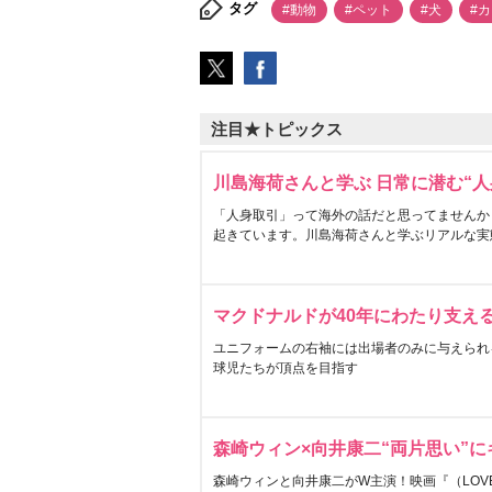
タグ
#動物
#ペット
#犬
#
注目★トピックス
川島海荷さんと学ぶ 日常に潜む“人
「人身取引」って海外の話だと思ってませんか
起きています。川島海荷さんと学ぶリアルな実
マクドナルドが40年にわたり支え
ユニフォームの右袖には出場者のみに与えられ
球児たちが頂点を目指す
森崎ウィン×向井康二“両片思い”
森崎ウィンと向井康二がW主演！映画『（LOVE S