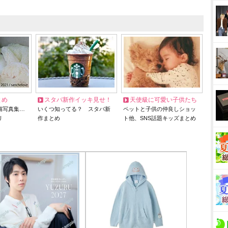
とめ
スタバ新作イッキ見せ！
天使級に可愛い子供たち
猫写真集…
いくつ知ってる？ スタバ新
ペットと子供の仲良しショッ
リ
作まとめ
ト他、SNS話題キッズまとめ