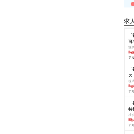
求
「
可
株
時給
アル
「
ス
株
時給
アル
「
特
社
時給
アル