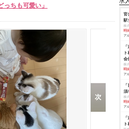
求
どっちも可愛い」
官
駅
株
時給
アル
「
ト
会
株
時給
アル
「
須
株式
時給
アル
「
ト