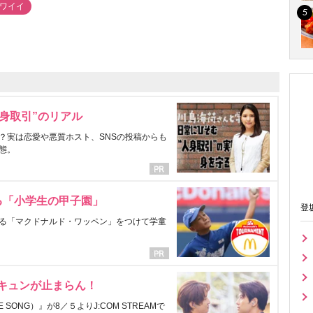
カワイイ
身取引”のリアル
？実は恋愛や悪質ホスト、SNSの投稿からも
態。
る「小学生の甲子園」
登
る「マクドナルド・ワッペン」をつけて学童
にキュンが止まらん！
ONG）』が8／５よりJ:COM STREAMで