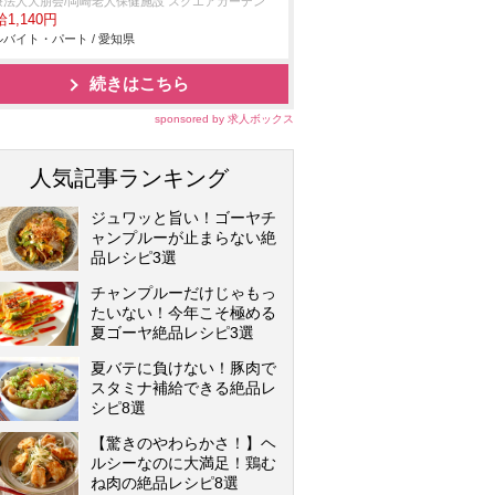
療法人大朋会/岡崎老人保健施設 スクエアガーデン
1,140円
バイト・パート / 愛知県
続きはこちら
sponsored by 求人ボックス
人気記事ランキング
ジュワッと旨い！ゴーヤチ
ャンプルーが止まらない絶
品レシピ3選
チャンプルーだけじゃもっ
たいない！今年こそ極める
夏ゴーヤ絶品レシピ3選
夏バテに負けない！豚肉で
スタミナ補給できる絶品レ
シピ8選
【驚きのやわらかさ！】ヘ
ルシーなのに大満足！鶏む
ね肉の絶品レシピ8選