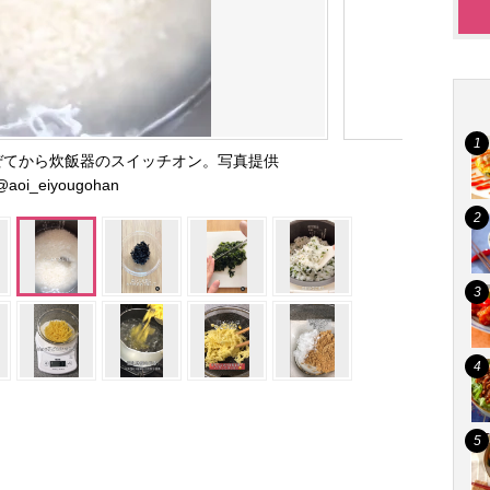
ぜてから炊飯器のスイッチオン。写真提供
@aoi_eiyougohan