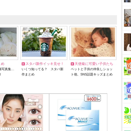
とめ
スタバ新作イッキ見せ！
天使級に可愛い子供たち
猫写真集…
いくつ知ってる？ スタバ新
ペットと子供の仲良しショッ
リ
作まとめ
ト他、SNS話題キッズまとめ