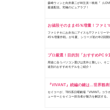
森崎ウィンと向井康二がW主演！映画『（LOVE S
最速配信。究極のピュアラブ！
お値段そのまま45％増量！ファミ
ファミチキにお弁当にアイスも!?ファミリーマ
45％増量作戦」が今夏、シリーズ初の年2回開
プロ厳選！目的別「おすすめPC９
用途に合うパソコン選びは意外と難しい。そこ
途別のおすすめモデルをご紹介！
『VIVANT』続編の鍵は…世界観
セイコーが、TBS系日曜劇場『VIVANT』コ
ューサーとセイコー担当者が魅力を解説する。