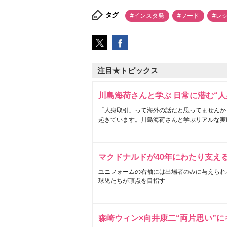
タグ
#インスタ発
#フード
#レ
注目★トピックス
川島海荷さんと学ぶ 日常に潜む“人
「人身取引」って海外の話だと思ってませんか
起きています。川島海荷さんと学ぶリアルな実
マクドナルドが40年にわたり支え
ユニフォームの右袖には出場者のみに与えられ
球児たちが頂点を目指す
森崎ウィン×向井康二“両片思い”