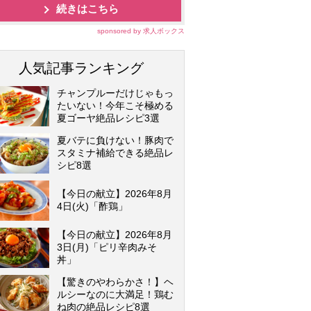
続きはこちら
sponsored by 求人ボックス
人気記事ランキング
チャンプルーだけじゃもっ
たいない！今年こそ極める
夏ゴーヤ絶品レシピ3選
夏バテに負けない！豚肉で
スタミナ補給できる絶品レ
シピ8選
【今日の献立】2026年8月
4日(火)「酢鶏」
【今日の献立】2026年8月
3日(月)「ピリ辛肉みそ
丼」
【驚きのやわらかさ！】ヘ
ルシーなのに大満足！鶏む
ね肉の絶品レシピ8選