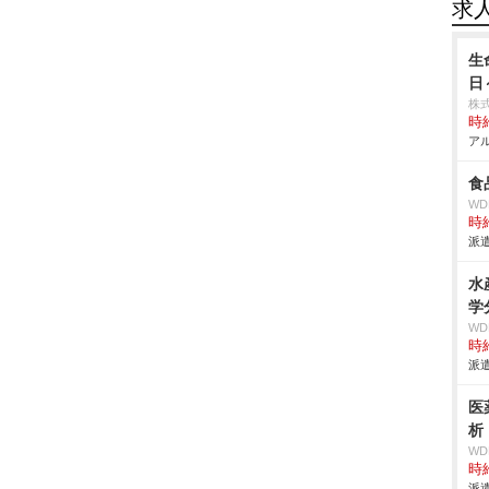
求
生
日
株
時給
アル
食
W
時給
派遣
水
学
W
時給
派遣
医
析
W
時給
派遣