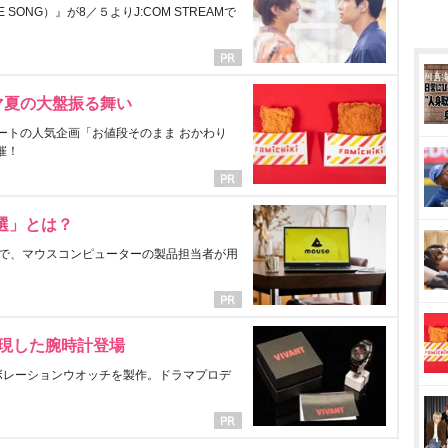
ONG）』が8／５よりJ:COM STREAMで
マ夏の大盤振る舞い
ートの人気企画「お値段そのまま おかわり
催！
選」とは？
で、マウスコンピューターの製品担当者が用
表現した腕時計登場
ラボレーションウオッチを製作。ドラマプロデ