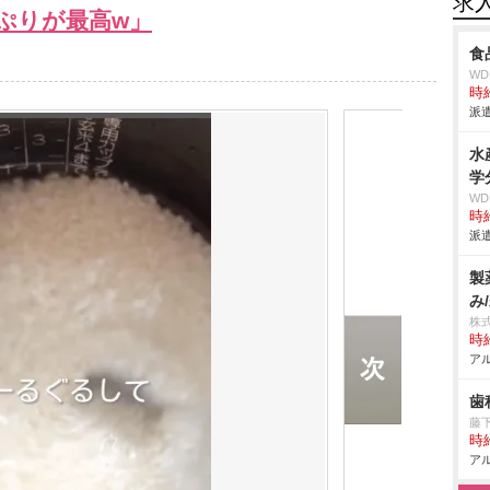
求
ぷりが最高w」
食
W
時給
派遣
水
学
W
時給
派遣
製
み
株
時給
アル
歯
藤
時給
アル