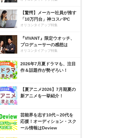
【驚愕】メーカー社員が推す
「10万円台」神コスパPC
オリコンタイアップ特集
『VIVANT』限定ウオッチ、
プロデューサーの感想は
オリコンタイアップ特集
2026年7月夏ドラマも、注目
作＆話題作が勢ぞろい！
【夏アニメ2026】7月期夏の
新アニメを一挙紹介！
芸能界を志す10代～20代を
応援！オーディション・スク
ール情報はDeview