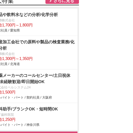
人特集
さらに見る
品や飲料水などの分析/化学分析
DB株式会社
1,700円～1,800円
社員 / 愛知県
産加工会社での原料や製品の検査業務/化
分析
DB株式会社
1,300円～1,350円
社員 / 北海道
薬メーカーのコールセンター/土日祝休
/未経験歓迎/即日開始OK
式会社ベルシステム24
1,500円
バイト・パート / 契約社員 / 大阪府
科助手/ブランクOK・短時間OK
下歯科医院
1,250円
バイト・パート / 神奈川県