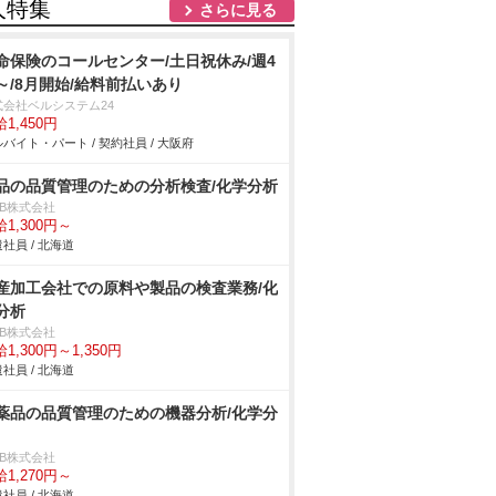
人特集
さらに見る
命保険のコールセンター/土日祝休み/週4
～/8月開始/給料前払いあり
式会社ベルシステム24
1,450円
バイト・パート / 契約社員 / 大阪府
品の品質管理のための分析検査/化学分析
DB株式会社
1,300円～
社員 / 北海道
産加工会社での原料や製品の検査業務/化
分析
DB株式会社
1,300円～1,350円
社員 / 北海道
薬品の品質管理のための機器分析/化学分
DB株式会社
1,270円～
社員 / 北海道