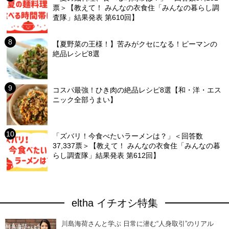
票＞【教えて！ みんなの衣食住「みんなの暮らし調
査隊」結果発表 第610回】
【夏野菜の王様！】苦みがクセになる！ピーマンの
絶品レシピ8選
コスパ最強！ひき肉の絶品レシピ8選【和・洋・エス
ニック全部うまい】
「ズバリ！今食べたいラーメンは？」＜回答数
37,337票＞【教えて！ みんなの衣食住「みんなの暮
らし調査隊」結果発表 第612回】
eltha イチオシ特集
川島海荷さんと学ぶ 日常に潜む“人身取引”のリアル