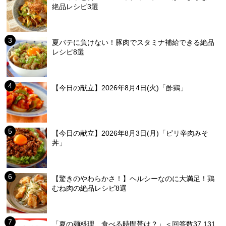
絶品レシピ3選
夏バテに負けない！豚肉でスタミナ補給できる絶品
レシピ8選
【今日の献立】2026年8月4日(火)「酢鶏」
【今日の献立】2026年8月3日(月)「ピリ辛肉みそ
丼」
【驚きのやわらかさ！】ヘルシーなのに大満足！鶏
むね肉の絶品レシピ8選
「夏の麺料理、食べる時間帯は？」＜回答数37,131