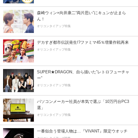
森崎ウィン×向井康二“両片思い”にキュンが止まら
ん！
オリコンタイアップ特集
デカすぎ都市伝説発生!?ファミマ45％増量作戦再来
オリコンタイアップ特集
SUPER★DRAGON、自ら描いた”レトロフューチャ
ー”
オリコンタイアップ特集
パソコンメーカー社員が本気で選ぶ「10万円台PC3
選」
オリコンタイアップ特集
一番似合う登場人物は…『VIVANT』限定ウオッチ