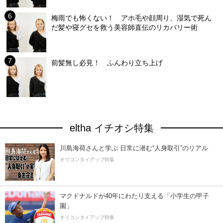
梅雨でも怖くない！ アホ毛や顔周り、湿気で死ん
だ髪や寝グセを救う美容師直伝のリカバリー術
前髪無し必見！ ふんわり立ち上げ
eltha イチオシ特集
川島海荷さんと学ぶ 日常に潜む“人身取引”のリアル
オリコンタイアップ特集
マクドナルドが40年にわたり支える「小学生の甲子
園」
オリコンタイアップ特集