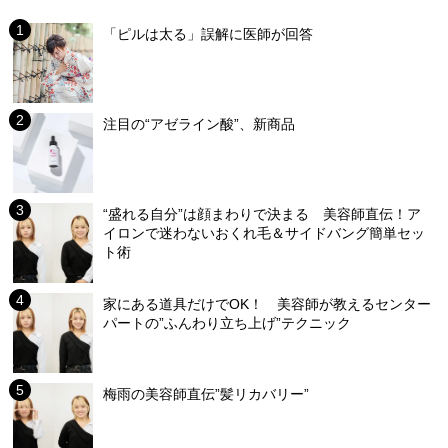
「ピルは太る」誤解に医師が回答
注目の“アゼライン酸”、新商品
“盛れる自分”は顔まわりで決まる 美容師直伝！ア
イロンで迷わないおくれ毛＆サイドバング簡単セッ
ト術
家にある道具だけでOK！ 美容師が教えるセンター
パートの”ふんわり立ち上げ”テクニック
梅雨の美容師直伝”髪リカバリー”