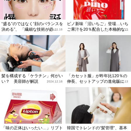
“盛る”のではなく“顔のバランスを
ピノ新味「沼いちご」登場…いち
決める”、 「繊細な技術が必...
ご果汁を20％配合した本格的な...
2025.01.16
2025.01.15
髪を構成する「ケラチン」何がい
「カセット服」が昨年比120％の
い？ 美容師が解説
伸長、セットアップの進化版に
2024.12.16
2024.12.13
「味の正体はいったい…」リプト
韓国でトレンドの“髪管理”、基本