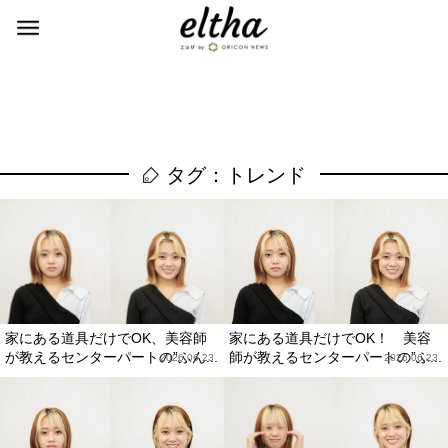
タグ：トレンド
家にある道具だけでOK、美容師
家にある道具だけでOK！ 美容
が教えるセンターパートの”ふん...
師が教えるセンターパートの”ふ...
2026.06.23
2026.06.23