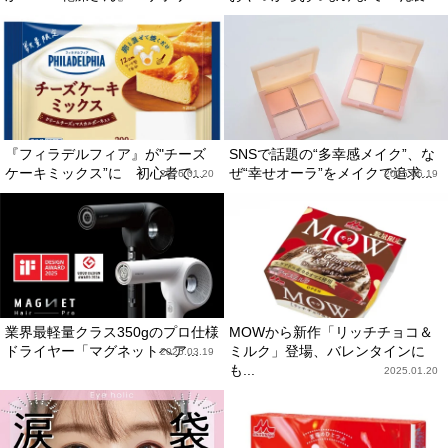
『フィラデルフィア』が"チーズ
SNSで話題の“多幸感メイク”、な
ケーキミックス”に 初心者で...
ぜ“幸せオーラ”をメイクで追求...
2026.01.20
2025.06.19
業界最軽量クラス350gのプロ仕様
MOWから新作「リッチチョコ＆
ドライヤー「マグネットヘア...
ミルク」登場、バレンタインに
2025.03.19
も...
2025.01.20