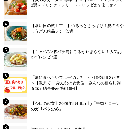
8選～ドリンク・デザート・サラダまで楽しめる
【暑い日の救世主！】つるっとさっぱり！夏の冷や
しうどん絶品レシピ3選
【キャベツ×豚バラ肉】ご飯が止まらない！人気お
かずレシピ7選
「夏に食べたいフルーツは？」＜回答数38,274票
＞【教えて！ みんなの衣食住「みんなの暮らし調
査隊」結果発表 第616回】
【今日の献立】2026年8月8日(土)「牛肉とコーン
のガリバタ炒め」