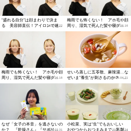
“盛れる自分”は顔まわりで決ま
梅雨でも怖くない！ アホ毛や顔
る 美容師直伝！アイロンで迷...
周り、湿気で死んだ髪や寝グ...
2026.06.22
2026.06.16
梅雨でも怖くない！ アホ毛や顔
せいろ蒸しに五苓散、麻辣湯…な
周り、湿気で死んだ髪や寝グ...
ぜいま”養生”が刺さるのか？ ...
2026.06.16
2026.04.21
なぜ「女子の本音」を逃さないの
小松菜、実は“生”でもおいしい
か？ 『乾燥さん』『サボリ...
おやつからおつまみまで…乳製...
2026.03.31
2026.03.24