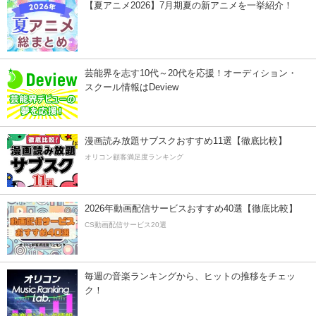
【夏アニメ2026】7月期夏の新アニメを一挙紹介！
芸能界を志す10代～20代を応援！オーディション・
スクール情報はDeview
漫画読み放題サブスクおすすめ11選【徹底比較】
オリコン顧客満足度ランキング
2026年動画配信サービスおすすめ40選【徹底比較】
CS動画配信サービス20選
毎週の音楽ランキングから、ヒットの推移をチェッ
ク！