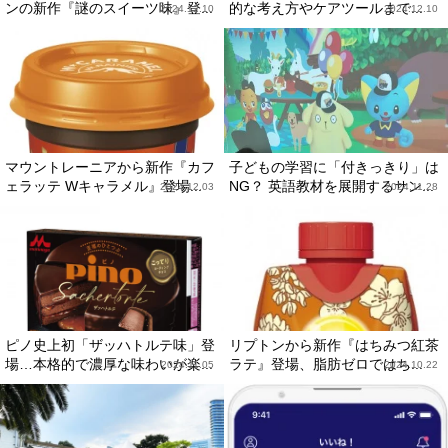
ンの新作『謎のスイーツ味』登...
的な考え方やケアツールまで...
2024.12.10
2024.12.10
マウントレーニアから新作『カフ
子どもの学習に「付きっきり」は
ェラッテ Wキャラメル』登場...
NG？ 英語教材を展開するサン...
2024.12.03
2024.11.28
ピノ史上初「ザッハトルテ味」登
リプトンから新作『はちみつ紅茶
場…本格的で濃厚な味わいが楽...
ラテ』登場、脂肪ゼロではち...
2024.11.05
2024.10.22