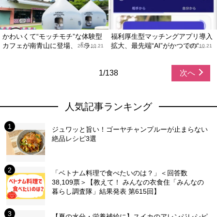
かわいくて“モッチモチ”な体験型
福利厚生型マッチングアプリ導入
カフェが南青山に登場、『ラ...
拡大、最先端“AI”がかつての“...
2024.10.21
2024.10.21
1/138
次へ
人気記事ランキング
ジュワッと旨い！ゴーヤチャンプルーが止まらない
絶品レシピ3選
「ベトナム料理で食べたいのは？」＜回答数
38,109票＞【教えて！ みんなの衣食住「みんなの
暮らし調査隊」結果発表 第615回】
【夏の水分・栄養補給に】スイカのアレンジレシピ