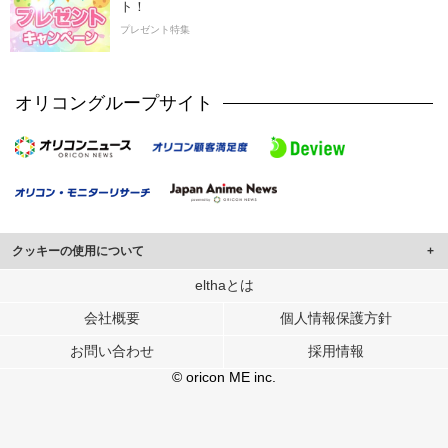
ト！
プレゼント特集
オリコングループサイト
クッキーの使用について
このサイトでは Cookie を使用して、ユーザーに合わせたコンテンツや広告の
elthaとは
表示、ソーシャル メディア機能の提供、広告の表示回数やクリック数の測定を
会社概要
個人情報保護方針
行っています。
また、ユーザーによるサイトの利用状況についても情報を収集し、ソーシャル
お問い合わせ
採用情報
メディアや広告配信、データ解析の各パートナーに提供しています。
各パートナーは、この情報とユーザーが各パートナーに提供した他の情報や、
© oricon ME inc.
ユーザーが各パートナーのサービスを使用したときに収集した他の情報を組み
合わせて使用することがあります。