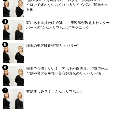
イロンで迷わないおくれ毛＆サイドバング簡単セッ
ト術
家にある道具だけでOK！ 美容師が教えるセンター
パートの”ふんわり立ち上げ”テクニック
梅雨の美容師直伝”髪リカバリー”
梅雨でも怖くない！ アホ毛や顔周り、湿気で死ん
だ髪や寝グセを救う美容師直伝のリカバリー術
前髪無し必見！ ふんわり立ち上げ