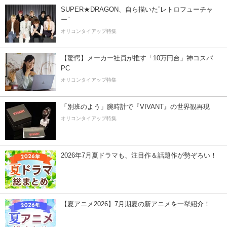
SUPER★DRAGON、自ら描いた”レトロフューチャ
ー”
オリコンタイアップ特集
【驚愕】メーカー社員が推す「10万円台」神コスパ
PC
オリコンタイアップ特集
「別班のよう」腕時計で『VIVANT』の世界観再現
オリコンタイアップ特集
2026年7月夏ドラマも、注目作＆話題作が勢ぞろい！
【夏アニメ2026】7月期夏の新アニメを一挙紹介！