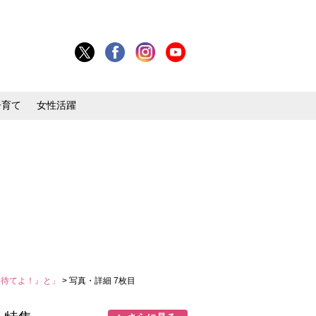
子育て
女性活躍
ょ待てよ！』と」
> 写真・詳細 7枚目