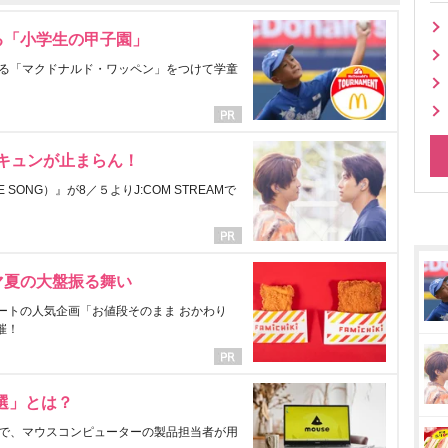
る「小学生の甲子園」
る「マクドナルド・ワッペン」をつけて学童
にキュンが止まらん！
ONG）』が8／５よりJ:COM STREAMで
マ夏の大盤振る舞い
ートの人気企画「お値段そのまま おかわり
催！
選」とは？
で、マウスコンピューターの製品担当者が用