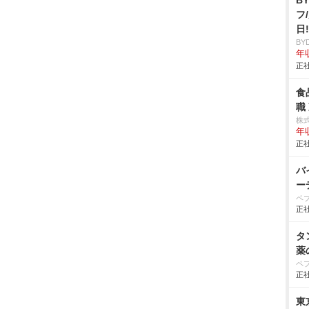
B
フ
日
BY
年収
正社
食
職
株
年
正社
バ
ー
ペ
正社
タ
薬
ペ
正社
東