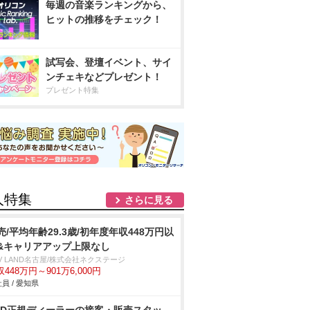
毎週の音楽ランキングから、
ヒットの推移をチェック！
試写会、登壇イベント、サイ
ンチェキなどプレゼント！
プレゼント特集
人特集
さらに見る
売/平均年齢29.3歳/初年度年収448万円以
&キャリアアップ上限なし
V LAND名古屋/株式会社ネクステージ
448万円～901万6,000円
員 / 愛知県