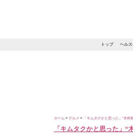
トップ
ヘルス
メイク・コスメ・スキ
ホーム
>
グルメ
>
「キムタクかと思った」“木村
「キムタクかと思った」“