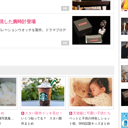
表現した腕時計登場
ラボレーションウオッチを製作。ドラマプロデ
とめ
スタバ新作イッキ見せ！
天使級に可愛い子供たち
猫写真集…
いくつ知ってる？ スタバ新
ペットと子供の仲良しショッ
リ
作まとめ
ト他、SNS話題キッズまとめ