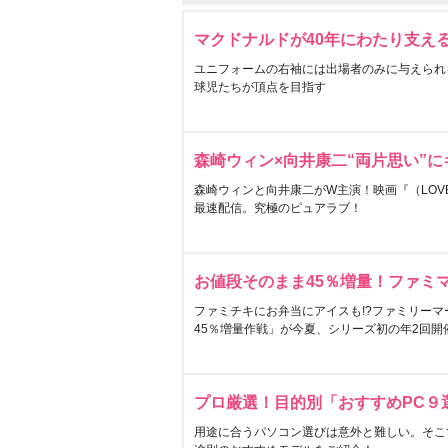
マクドナルドが40年にわたり支え
ユニフォームの右袖には出場者のみに与えられ
球児たちが頂点を目指す
森崎ウィン×向井康二“両片思い”
森崎ウィンと向井康二がW主演！映画『（LOVE S
最速配信。究極のピュアラブ！
お値段そのまま45％増量！ファミ
ファミチキにお弁当にアイスも!?ファミリーマ
45％増量作戦」が今夏、シリーズ初の年2回開
プロ厳選！目的別「おすすめPC９
用途に合うパソコン選びは意外と難しい。そこ