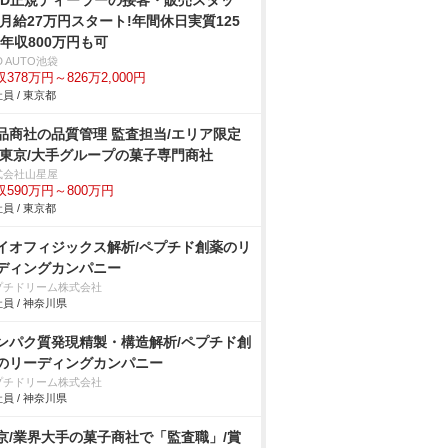
YD正規ディーラーの接客・販売スタッ
/月給27万円スタート!年間休日実質125
!年収800万円も可
D AUTO池袋
378万円～826万2,000円
員 / 東京都
品商社の品質管理 監査担当/エリア限定
 東京/大手グループの菓子専門商社
式会社山星屋
収590万円～800万円
員 / 東京都
イオフィジックス解析/ペプチド創薬のリ
ディングカンパニー
プチドリーム株式会社
員 / 神奈川県
ンパク質発現精製・構造解析/ペプチド創
のリーディングカンパニー
プチドリーム株式会社
員 / 神奈川県
京/業界大手の菓子商社で「監査職」/賞