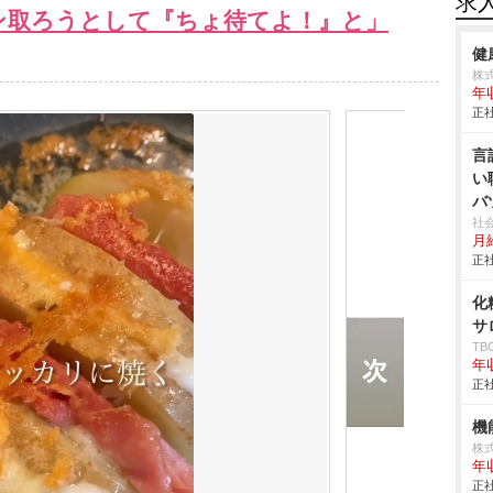
求
コン取ろうとして『ちょ待てよ！』と」
健
株
年
正社
言
い
バ
社
月給
正社
化
サ
T
年
正社
機
株
年
正社