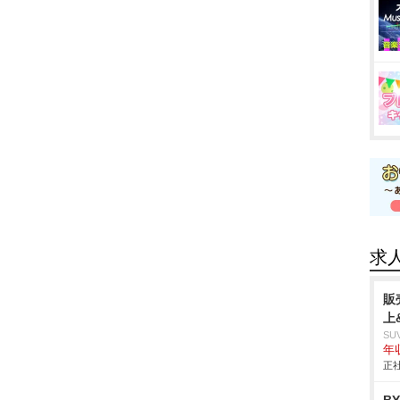
求
販
上
SU
年収
正社