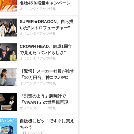
名物45％増量キャンペーン
オリコンタイアップ特集
SUPER★DRAGON、自ら描
いた”レトロフューチャー”
オリコンタイアップ特集
CROWN HEAD、結成1周年
で見えた”バンドらしさ”
オリコンタイアップ特集
【驚愕】メーカー社員が推す
「10万円台」神コスパPC
オリコンタイアップ特集
「別班のよう」腕時計で
『VIVANT』の世界観再現
オリコンタイアップ特集
自販機にピッ！ですぐに買え
ちゃう
（PR）ジハンピ