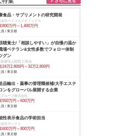
人特集
さらに見る
康食品・サプリメントの研究開発
式会社ベイコスメティックス
収800万円～1,400万円
員 / 東京都
語聴覚士/「相談しやすい」が自慢の温か
職場ベテラン&女性多数でフォロー体制
ツグン
会医療法人財団 仁医会
24万2,800円～32万2,800円
員 / 東京都
粧品輸出・薬事の管理職候補/大手エステ
ロンをグローバル展開する企業
BCグループ株式会社
収550万円～600万円
員 / 東京都
能性表示食品の学術担当
式会社サンクト
収600万円～800万円
員 / 東京都