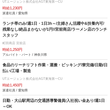
UTエージェント株式会社AGT東海第一CU
時給1,230円
派遣社員 / 愛知県
ランチ帯のみ!週1日・1日3h～/主婦さん活躍中&扶養内可/
残業なし/絶品まかないが1円!/宮前商店/ラーメン店のランチ
スタッフ
町田商店 宮前店
時給1,250円
アルバイト・パート / 神奈川県
食品のリーチリフト作業・運搬・ピッキング/寮完備/日勤/日
払い/工場・製造
UTエージェント株式会社AGT東海第一CU
時給1,450円
派遣社員 / 愛知県
日勤・大山駅周辺の交通誘導警備員/入社祝い金あり/週1日
～OK