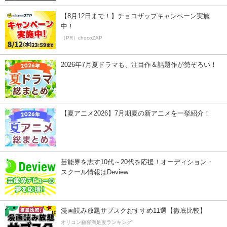
【8月12日まで！】チョコザップキャンペーン実施
中！
（PR）chocoZAP
2026年7月夏ドラマも、注目作＆話題作が勢ぞろい！
【夏アニメ2026】7月期夏の新アニメを一挙紹介！
芸能界を志す10代～20代を応援！オーディション・
スクール情報はDeview
漫画読み放題サブスクおすすめ11選【徹底比較】
オリコン顧客満足度ランキング