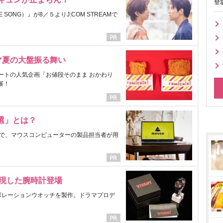
登
ONG）』が8／５よりJ:COM STREAMで
マ夏の大盤振る舞い
ートの人気企画「お値段そのまま おかわり
催！
選」とは？
で、マウスコンピューターの製品担当者が用
表現した腕時計登場
ラボレーションウオッチを製作。ドラマプロデ