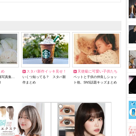
とめ
スタバ新作イッキ見せ！
天使級に可愛い子供たち
猫写真集…
いくつ知ってる？ スタバ新
ペットと子供の仲良しショッ
リ
作まとめ
ト他、SNS話題キッズまとめ