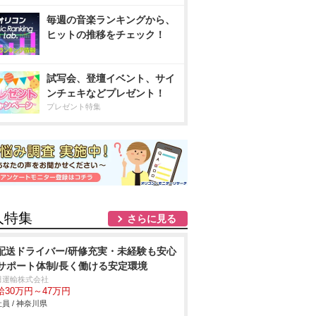
毎週の音楽ランキングから、
ヒットの推移をチェック！
試写会、登壇イベント、サイ
ンチェキなどプレゼント！
プレゼント特集
人特集
さらに見る
t配送ドライバー/研修充実・未経験も安心
サポート体制/長く働ける安定環境
田運輸株式会社
給30万円～47万円
員 / 神奈川県