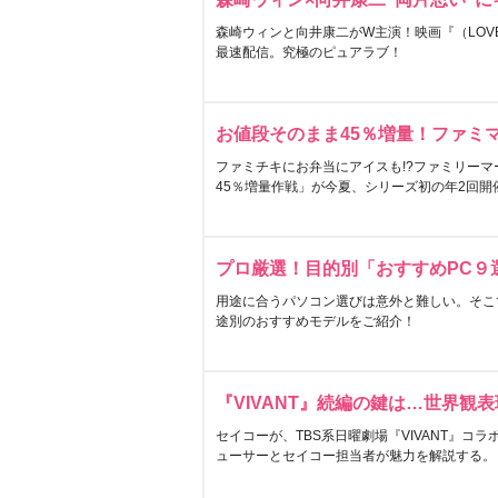
森崎ウィンと向井康二がW主演！映画『（LOVE S
最速配信。究極のピュアラブ！
お値段そのまま45％増量！ファミ
ファミチキにお弁当にアイスも!?ファミリーマ
45％増量作戦」が今夏、シリーズ初の年2回開
プロ厳選！目的別「おすすめPC９
用途に合うパソコン選びは意外と難しい。そこ
途別のおすすめモデルをご紹介！
『VIVANT』続編の鍵は…世界観
セイコーが、TBS系日曜劇場『VIVANT』コ
ューサーとセイコー担当者が魅力を解説する。