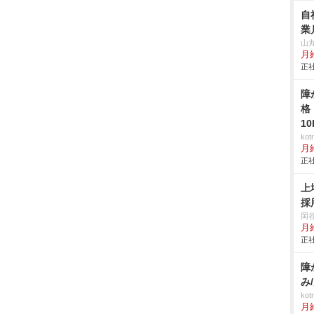
自
業
山
月給
正社
障
格
1
ko
月
正社
上
採
岡
月給
正社
障
み
ko
月