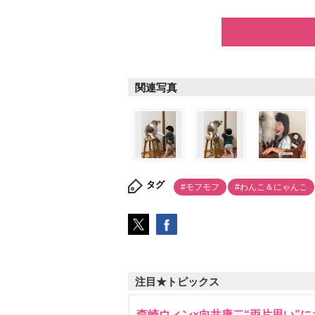
関連写真
タグ
#モフモフ
#わんこ＆にゃんこ
注目★トピックス
森崎ウィン×向井康二“両片思い”