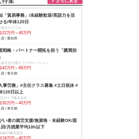
人特集
さらに見る
知「貿易事務」/未経験歓迎/英語力を活
せる/年休120日
式会社カラワル
給22万円～40万円
員 / 愛知県
産戦略・パートナー開拓を担う「購買担
」
式会社北の達人コーポレーション
給42万円～89万円
員 / 東京都
人事労務」#主任クラス募集 #土日祝休 #
休120日以上
arQガイア株式会社
給35万円～40万円
員 / 東京都
がい者の就労支援/無資格・未経験OK/面
1回/月残業平均10h以下
trio紹介横浜支店
給24万円～40万円