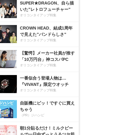
SUPER★DRAGON、自ら描
いた”レトロフューチャー”
オリコンタイアップ特集
CROWN HEAD、結成1周年
で見えた”バンドらしさ”
オリコンタイアップ特集
【驚愕】メーカー社員が推す
「10万円台」神コスパPC
オリコンタイアップ特集
一番似合う登場人物は…
『VIVANT』限定ウオッチ
オリコンタイアップ特集
自販機にピッ！ですぐに買え
ちゃう
（PR）ジハンピ
朝1分貼るだけ！ミルクピー
ルで一日中ずっとうるツヤ肌