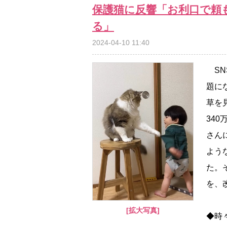
保護猫に反響「お利口で頼
る」
2024-04-10 11:40
SN
題に
草を
34
さん
よう
た。
を、
[拡大写真]
◆時々