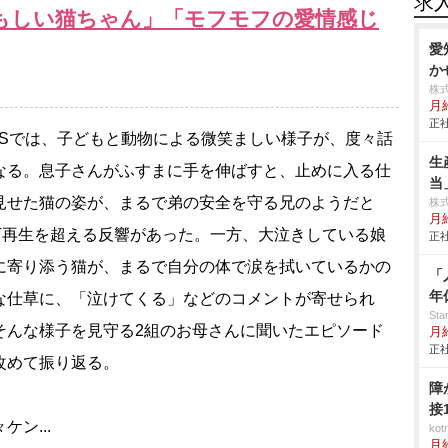
求
もしい猫ちゃん」「モフモフの愛情感じ
愛
か
株
月
正社
Sでは、子どもと動物による微笑ましい様子が、度々話
生
なる。息子さんがふすまに手を伸ばすと、止めに入る仕
当
見せた猫の姿が、まるで弟の安全を守る兄のようだと
株
月
0万再生を超える反響があった。一方、大泣きしている娘
正社
に寄り添う猫が、まるで自分の体で涙を拭いているかの
「
年
な仕草に、「泣けてくる」などのコメントが寄せられ
St
そんな様子を見守る2組のお母さんに聞いたエピソード
月
正社
改めて振り返る。
障
接
ケン...
ko
月