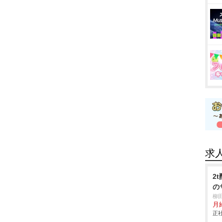
求
2
の
柳
月
正社