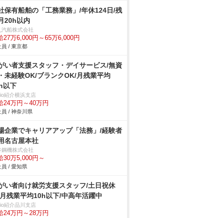
社保有船舶の「工務業務」/年休124日/残
月20h以内
丸汽船株式会社
27万6,000円～65万6,000円
員 / 東京都
がい者支援スタッフ・デイサービス/無資
・未経験OK/ブランクOK/月残業平均
0h以下
trio紹介横浜支店
給24万円～40万円
員 / 神奈川県
場企業でキャリアアップ「法務」/経験者
用名古屋本社
谷鋼機株式会社
30万5,000円～
員 / 愛知県
がい者向け就労支援スタッフ/土日祝休
/月残業平均10h以下/中高年活躍中
trio紹介品川支店
給24万円～28万円