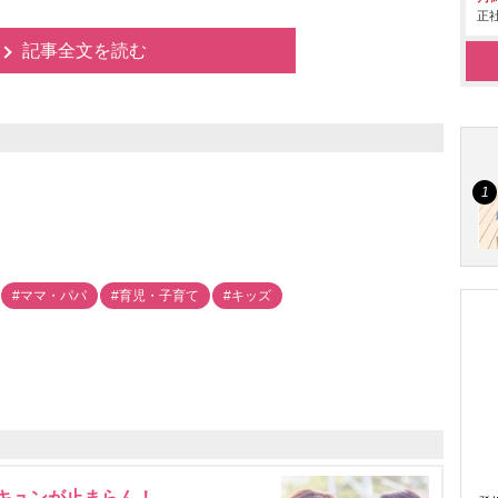
正社
記事全文を読む
#ママ・パパ
#育児・子育て
#キッズ
にキュンが止まらん！