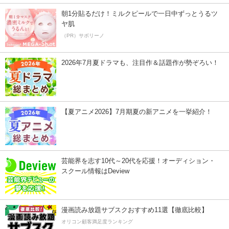
朝1分貼るだけ！ミルクピールで一日中ずっとうるツ
ヤ肌
（PR）サボリーノ
2026年7月夏ドラマも、注目作＆話題作が勢ぞろい！
【夏アニメ2026】7月期夏の新アニメを一挙紹介！
芸能界を志す10代～20代を応援！オーディション・
スクール情報はDeview
漫画読み放題サブスクおすすめ11選【徹底比較】
オリコン顧客満足度ランキング