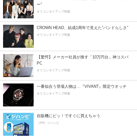
ー”
オリコンタイアップ特集
CROWN HEAD、結成1周年で見えた”バンドらしさ”
オリコンタイアップ特集
【驚愕】メーカー社員が推す「10万円台」神コスパ
PC
オリコンタイアップ特集
一番似合う登場人物は…『VIVANT』限定ウオッチ
オリコンタイアップ特集
自販機にピッ！ですぐに買えちゃう
（PR）ジハンピ