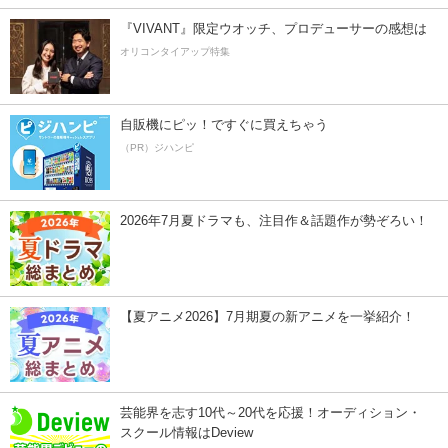
『VIVANT』限定ウオッチ、プロデューサーの感想は
オリコンタイアップ特集
自販機にピッ！ですぐに買えちゃう
（PR）ジハンピ
2026年7月夏ドラマも、注目作＆話題作が勢ぞろい！
【夏アニメ2026】7月期夏の新アニメを一挙紹介！
芸能界を志す10代～20代を応援！オーディション・
スクール情報はDeview