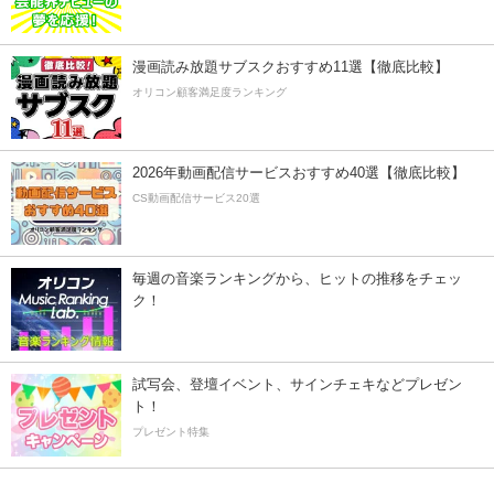
漫画読み放題サブスクおすすめ11選【徹底比較】
オリコン顧客満足度ランキング
2026年動画配信サービスおすすめ40選【徹底比較】
CS動画配信サービス20選
毎週の音楽ランキングから、ヒットの推移をチェッ
ク！
試写会、登壇イベント、サインチェキなどプレゼン
ト！
プレゼント特集