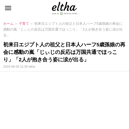
ホーム
＞
子育て
＞ 初来日エジプト人の祖父と日本人ハーフ5歳孫娘の再会に
感動の嵐「じぃじの反応は万国共通でほっこり」「2人が抱き合う姿に涙が出
る」
初来日エジプト人の祖父と日本人ハーフ5歳孫娘の再
会に感動の嵐「じぃじの反応は万国共通でほっこ
り」「2人が抱き合う姿に涙が出る」
2024-06-04 11:30
eltha