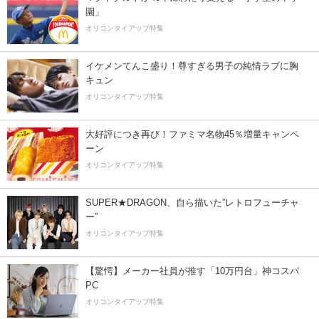
園」
オリコンタイアップ特集
イケメンてんこ盛り！尊すぎる男子の純情ラブに胸
キュン
オリコンタイアップ特集
大好評につき再び！ファミマ名物45％増量キャンペ
ーン
オリコンタイアップ特集
SUPER★DRAGON、自ら描いた”レトロフューチャ
ー”
オリコンタイアップ特集
【驚愕】メーカー社員が推す「10万円台」神コスパ
PC
オリコンタイアップ特集