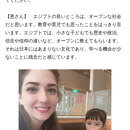
てください。
【恵さん】 エジプトの良いところは、オープンな社会
だと思います。教育や育児でも思ったことをはっきり言
います。エジプトでは、小さな子どもでも歴史や政治、
信念や信仰の違いなど、オープンに教えてもらいます。
それは日本にはあまりない文化であり、学べる機会が少
ないことに残念だと感じています。