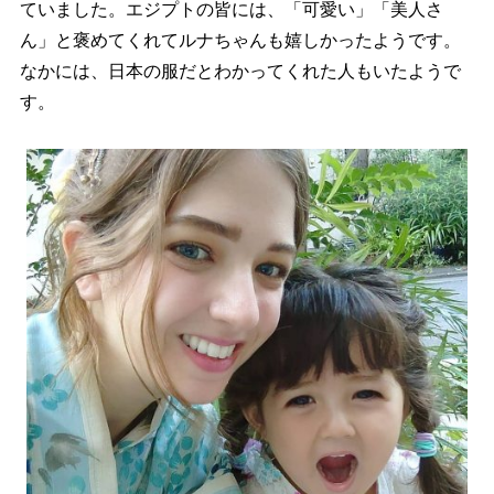
ていました。エジプトの皆には、「可愛い」「美人さ
ん」と褒めてくれてルナちゃんも嬉しかったようです。
なかには、日本の服だとわかってくれた人もいたようで
す。