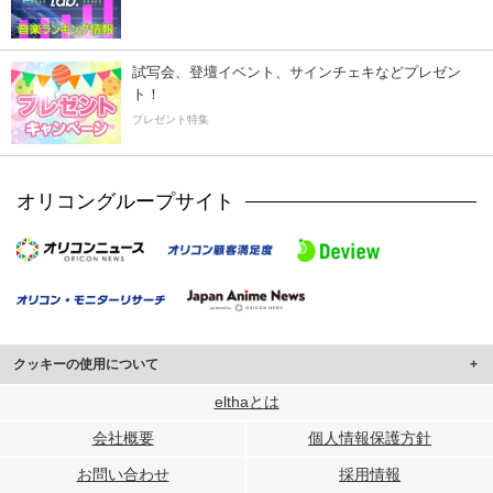
試写会、登壇イベント、サインチェキなどプレゼン
ト！
プレゼント特集
オリコングループサイト
クッキーの使用について
このサイトでは Cookie を使用して、ユーザーに合わせたコンテンツや広告の
elthaとは
表示、ソーシャル メディア機能の提供、広告の表示回数やクリック数の測定を
会社概要
個人情報保護方針
行っています。
また、ユーザーによるサイトの利用状況についても情報を収集し、ソーシャル
お問い合わせ
採用情報
メディアや広告配信、データ解析の各パートナーに提供しています。