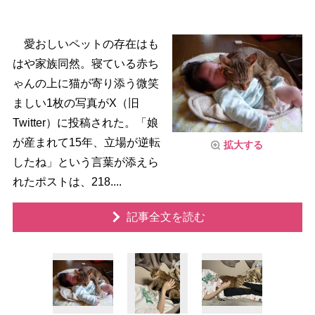
愛おしいペットの存在はも
はや家族同然。寝ている赤ち
ゃんの上に猫が寄り添う微笑
ましい1枚の写真がX（旧
Twitter）に投稿された。「娘
が産まれて15年、立場が逆転
拡大する
したね」という言葉が添えら
れたポストは、218....
記事全文を読む