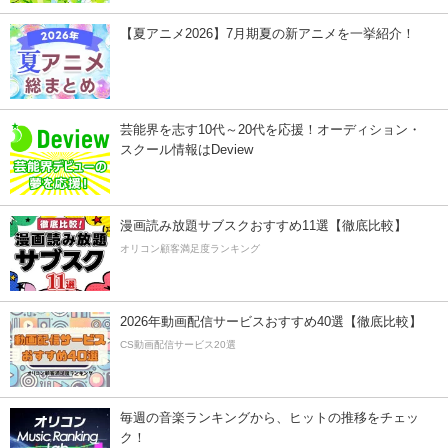
【夏アニメ2026】7月期夏の新アニメを一挙紹介！
芸能界を志す10代～20代を応援！オーディション・
スクール情報はDeview
漫画読み放題サブスクおすすめ11選【徹底比較】
オリコン顧客満足度ランキング
2026年動画配信サービスおすすめ40選【徹底比較】
CS動画配信サービス20選
毎週の音楽ランキングから、ヒットの推移をチェッ
ク！