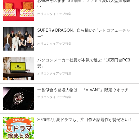
お値段そのまま45％増量！ファミマ夏の大盤振る舞
い
オリコンタイアップ特集
SUPER★DRAGON、自ら描いた”レトロフューチャ
ー”
オリコンタイアップ特集
パソコンメーカー社員が本気で選ぶ「10万円台PC3
選」
オリコンタイアップ特集
一番似合う登場人物は…『VIVANT』限定ウオッチ
オリコンタイアップ特集
2026年7月夏ドラマも、注目作＆話題作が勢ぞろい！