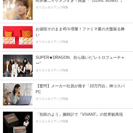
向井康二イケメンすぎ！純愛『（LOVE SONG）』
オリコンタイアップ特集
お値段そのまま45％増量！ファミマ夏の大盤振る舞
い
オリコンタイアップ特集
SUPER★DRAGON、自ら描いた”レトロフューチャ
ー”
オリコンタイアップ特集
【驚愕】メーカー社員が推す「10万円台」神コスパ
PC
オリコンタイアップ特集
「別班のよう」腕時計で『VIVANT』の世界観再現
オリコンタイアップ特集