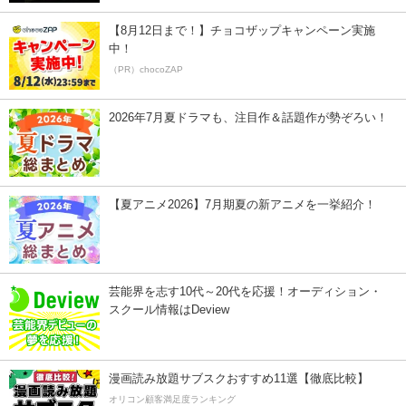
【8月12日まで！】チョコザップキャンペーン実施
中！
（PR）chocoZAP
2026年7月夏ドラマも、注目作＆話題作が勢ぞろい！
【夏アニメ2026】7月期夏の新アニメを一挙紹介！
芸能界を志す10代～20代を応援！オーディション・
スクール情報はDeview
漫画読み放題サブスクおすすめ11選【徹底比較】
オリコン顧客満足度ランキング