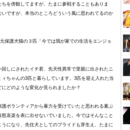
ちを傍観してますが、たまに参戦することもありま
ないですが、本当のところどういう風に思われてるのか
つ元保護犬猫の３匹「今では我が家での生活をエンジョ
い回しにされたイチ君、先天性異常で里親に出されたニ
ミィちゃんの3匹と暮らしています。3匹を迎え入れた当
どにどのような変化が見られましたか？
保護ボランティアから暴力を受けていたと思われる素ぶ
喜怒哀楽を表に出せないでいました。今ではそんなこと
ようになり、先住犬としてのプライドも芽生え、たまに