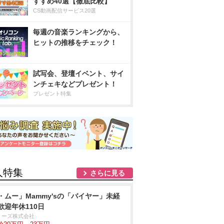
すすめ40選【徹底比較】
CS動画配信サービス20選
毎週の音楽ランキングから、
ヒットの推移をチェック！
試写会、登壇イベント、サイ
ンチェキなどプレゼント！
プレゼント特集
人特集
さらに見る
・ムー」Mammy'sの「バイヤー」未経
歓迎年休110日
ミーズ株式会社