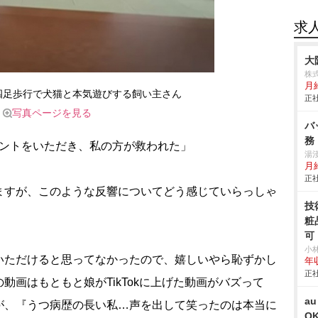
求
大
株
月
四足歩行で犬猫と本気遊びする飼い主さん
正社
写真ページを見る
バ
務
コメントをいただき、私の方が救われた」
湯
月給
正社
ますが、このような反響についてどう感じていらっしゃ
技
粧
可
小
いただけると思ってなかったので、嬉しいやら恥ずかし
年
正社
動画はもともと娘がTikTokに上げた動画がバズって
a
ですが、『うつ病歴の長い私…声を出して笑ったのは本当に
O