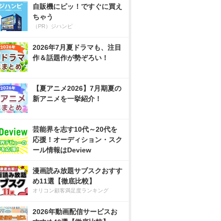
自販機にピッ！ですぐに買え
ちゃう
（PR）ジハンピ
2026年7月夏ドラマも、注目
作＆話題作が勢ぞろい！
【夏アニメ2026】7月期夏の
新アニメを一挙紹介！
芸能界を志す10代～20代を
応援！オーディション・スク
ール情報はDeview
漫画読み放題サブスクおすす
め11選【徹底比較】
オリコン顧客満足度ランキング
2026年動画配信サービスお