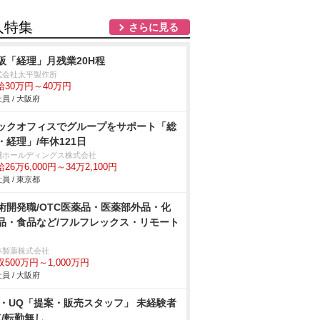
人特集
さらに見る
阪「経理」月残業20H程
式会社太平製作所
給30万円～40万円
員 / 大阪府
ックオフィスでグループをサポート「総
・経理」/年休121日
淺ホールディングス株式会社
26万6,000円～34万2,100円
員 / 東京都
術開発職/OTC医薬品・医薬部外品・化
品・食品など/フルフレックス・リモート
林製薬株式会社
収500万円～1,000万円
員 / 大阪府
u・UQ「提案・販売スタッフ」 未経験者
K/転勤無し