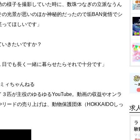
助の様子を撮影していた時に、数珠つなぎの立派なうん
その光景が思いのほか神秘的だったので垢BAN覚悟でシ
笑ってほしいです」
ていきたいですか？
１日でも長く一緒に暮らせたらそれで十分です」
ニコミィちゃんねる
３匹が主役のゆるゆるYouTube。動画の収益やオンラ
リードの売り上げは、動物保護団体（HOKKAIDOしっ
求
ラ
験
マ