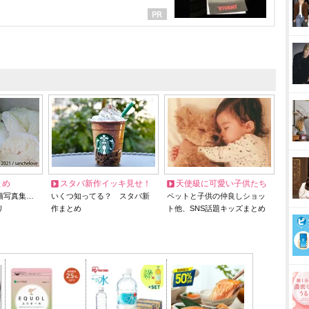
とめ
スタバ新作イッキ見せ！
天使級に可愛い子供たち
猫写真集…
いくつ知ってる？ スタバ新
ペットと子供の仲良しショッ
リ
作まとめ
ト他、SNS話題キッズまとめ