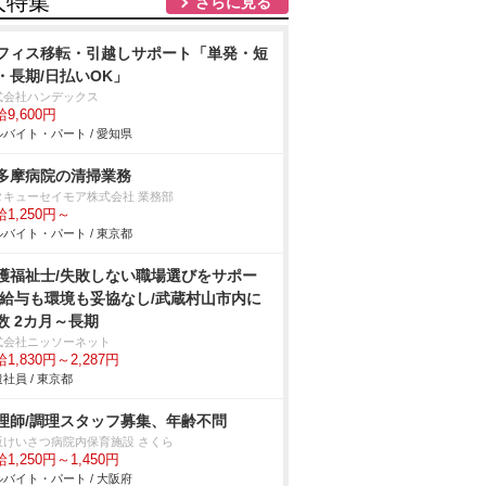
人特集
さらに見る
フィス移転・引越しサポート「単発・短
・長期/日払いOK」
式会社ハンデックス
9,600円
バイト・パート / 愛知県
多摩病院の清掃業務
タキューセイモア株式会社 業務部
1,250円～
バイト・パート / 東京都
護福祉士/失敗しない職場選びをサポー
/給与も環境も妥協なし/武蔵村山市内に
数 2カ月～長期
式会社ニッソーネット
1,830円～2,287円
社員 / 東京都
理師/調理スタッフ募集、年齢不問
阪けいさつ病院内保育施設 さくら
1,250円～1,450円
バイト・パート / 大阪府