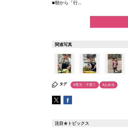
■朝から「行...
関連写真
タグ
#育児・子育て
#お弁当
注目★トピックス