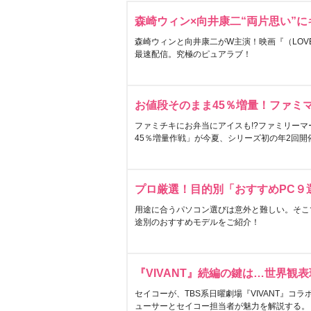
森崎ウィン×向井康二“両片思い”
森崎ウィンと向井康二がW主演！映画『（LOVE S
最速配信。究極のピュアラブ！
お値段そのまま45％増量！ファミ
ファミチキにお弁当にアイスも!?ファミリーマ
45％増量作戦」が今夏、シリーズ初の年2回開
プロ厳選！目的別「おすすめPC９
用途に合うパソコン選びは意外と難しい。そこ
途別のおすすめモデルをご紹介！
『VIVANT』続編の鍵は…世界観
セイコーが、TBS系日曜劇場『VIVANT』コ
ューサーとセイコー担当者が魅力を解説する。