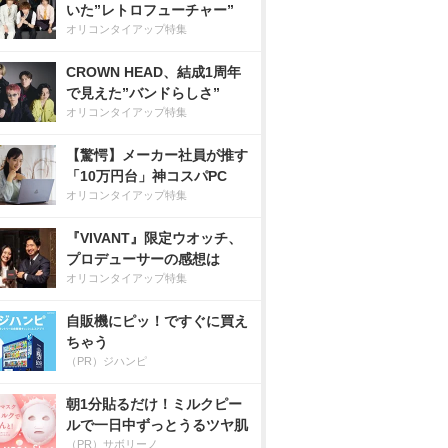
いた”レトロフューチャー”
オリコンタイアップ特集
CROWN HEAD、結成1周年
で見えた”バンドらしさ”
オリコンタイアップ特集
【驚愕】メーカー社員が推す
「10万円台」神コスパPC
オリコンタイアップ特集
『VIVANT』限定ウオッチ、
プロデューサーの感想は
オリコンタイアップ特集
自販機にピッ！ですぐに買え
ちゃう
（PR）ジハンピ
朝1分貼るだけ！ミルクピー
ルで一日中ずっとうるツヤ肌
（PR）サボリーノ