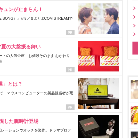
にキュンが止まらん！
ONG）』が8／５よりJ:COM STREAMで
マ夏の大盤振る舞い
ートの人気企画「お値段そのまま おかわり
催！
選」とは？
で、マウスコンピューターの製品担当者が用
表現した腕時計登場
ラボレーションウオッチを製作。ドラマプロデ