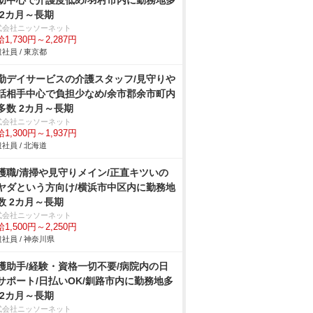
助中心で介護度低め/羽村市内に勤務地多
 2カ月～長期
式会社ニッソーネット
1,730円～2,287円
社員 / 東京都
勤デイサービスの介護スタッフ/見守り
話相手中心で負担少なめ/余市郡余市町内
多数 2カ月～長期
式会社ニッソーネット
1,300円～1,937円
社員 / 北海道
護職/清掃や見守りメイン/正直キツいの
ヤダという方向け/横浜市中区内に勤務地
数 2カ月～長期
式会社ニッソーネット
1,500円～2,250円
社員 / 神奈川県
護助手/経験・資格一切不要/病院内の日
サポート/日払いOK/釧路市内に勤務地多
 2カ月～長期
式会社ニッソーネット