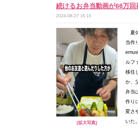
続けるお弁当動画が66万
2024-08-27 16:10
夏休
当作
em
ルフ
移住
か、
弁当
作り
変さ
いた
[拡大写真]