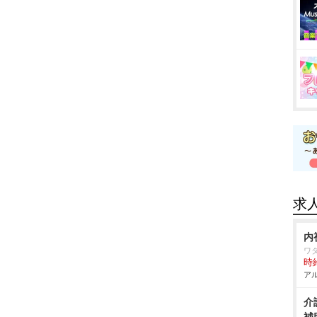
求
内
ワ
時給
アル
介