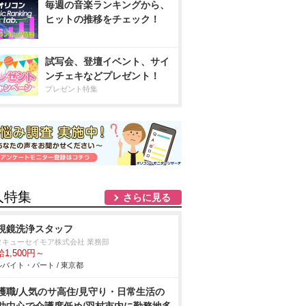
毎週の音楽ランキングから、
ヒットの推移をチェック！
試写会、登壇イベント、サイ
ンチェキなどプレゼント！
プレゼント特集
人特集
さらに見る
視鏡洗浄スタッフ
タキューセイモア株式会社 業務部
1,500円～
バイト・パート / 東京都
護職/人気のサ高住/見守り・日常生活の