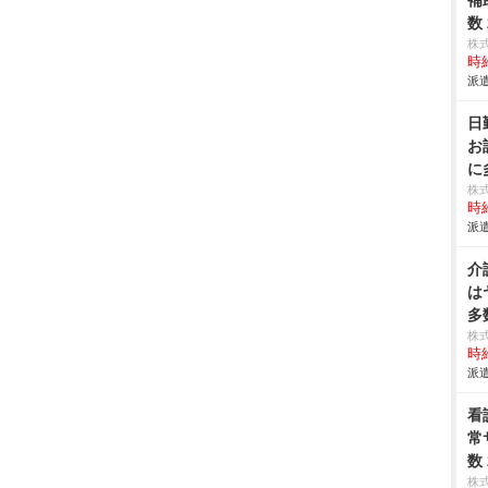
補
数
株
時給
派遣
日
お
に
株
時給
派遣
介
は
多
株
時給
派遣
看
常
数
株