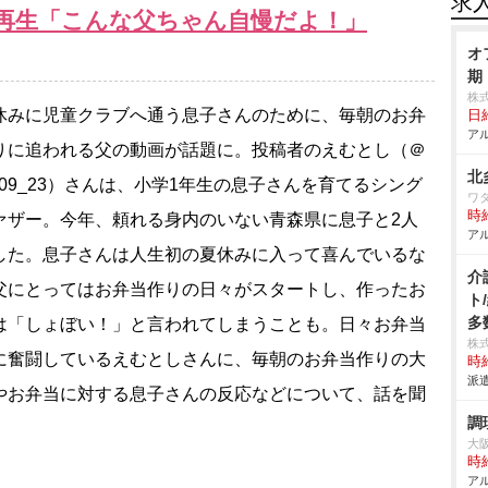
求
回再生「こんな父ちゃん自慢だよ！」
オ
期
株
みに児童クラブへ通う息子さんのために、毎朝のお弁
日給
アル
りに追われる父の動画が話題に。投稿者のえむとし（＠
北
us09_23）さんは、小学1年生の息子さんを育てるシング
ワ
時給
ァザー。今年、頼れる身内のいない青森県に息子と2人
アル
した。息子さんは人生初の夏休みに入って喜んでいるな
介
父にとってはお弁当作りの日々がスタートし、作ったお
ト
多
は「しょぼい！」と言われてしまうことも。日々お弁当
株
に奮闘しているえむとしさんに、毎朝のお弁当作りの大
時給
派遣
やお弁当に対する息子さんの反応などについて、話を聞
調
。
大
時給
アル