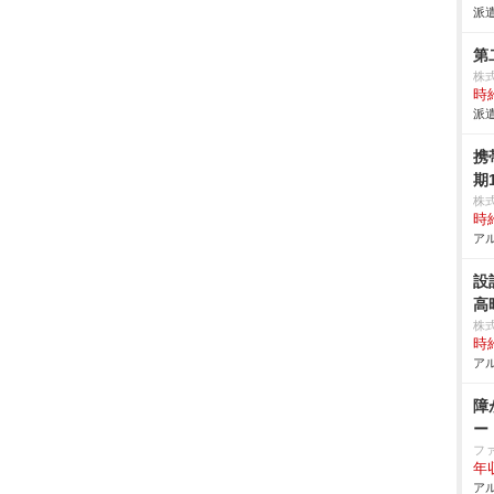
派遣
第
株式
時給
派遣
携
期
株
時給
アル
設
高
株
時給
アル
障
ー
フ
年
アル