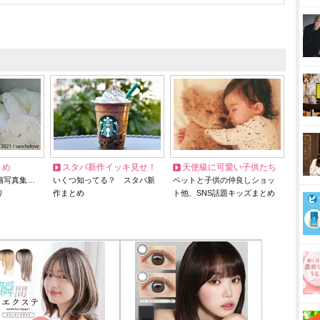
とめ
スタバ新作イッキ見せ！
天使級に可愛い子供たち
猫写真集…
いくつ知ってる？ スタバ新
ペットと子供の仲良しショッ
リ
作まとめ
ト他、SNS話題キッズまとめ