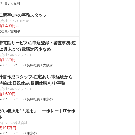
社員 / 大阪府
二新卒OKの事務スタッフ
会社I・PARTNERS
1,400円～
社員 / 愛知県
帯電話サービスの申込登録・審査事務/短
12月末まで/電話対応少なめ
式会社ベルシステム24
1,220円
バイト・パート / 契約社員 / 大阪府
計書作成スタッフ/在宅あり/未経験から
時給/土日祝休み/長期休暇あり/事務
式会社ベルシステム24
1,600円
バイト・パート / 契約社員 / 東京都
がい者採用/「雇用」コーポレートITサポ
ト
ァインディ株式会社
収191万円
バイト・パート / 東京都