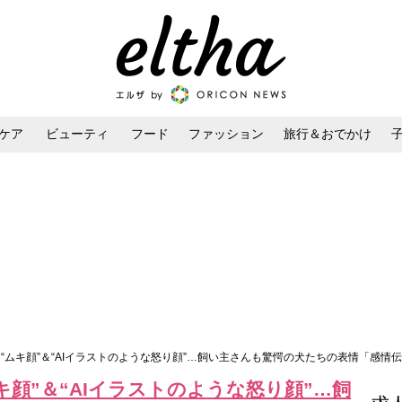
ケア
ビューティ
フード
ファッション
旅行＆おでかけ
ンケア
ダイエット・ボディケア
ヘアスタイル・ヘアアレンジ
 “ムキ顔”＆“AIイラストのような怒り顔”…飼い主さんも驚愕の犬たちの表情「感情
キ顔”＆“AIイラストのような怒り顔”…飼