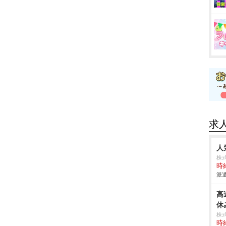
求
人
株式
時給
派遣
高
休
株
時給