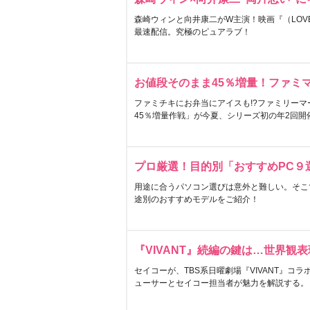
森崎ウィンと向井康二がW主演！映画『（LOVE S
最速配信。究極のピュアラブ！
お値段そのまま45％増量！ファミ
ファミチキにお弁当にアイスも!?ファミリーマ
45％増量作戦」が今夏、シリーズ初の年2回開
プロ厳選！目的別「おすすめPC９
用途に合うパソコン選びは意外と難しい。そこ
途別のおすすめモデルをご紹介！
『VIVANT』続編の鍵は…世界観
セイコーが、TBS系日曜劇場『VIVANT』コ
ューサーとセイコー担当者が魅力を解説する。