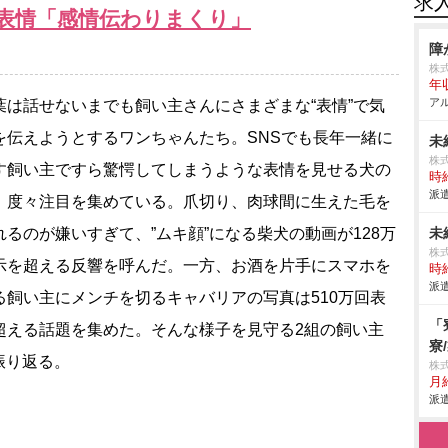
求
表情「感情伝わりまくり」
障
株
年
アル
は話せないまでも飼い主さんにさまざまな“表情”で気
を伝えようとするワンちゃんたち。SNSでも長年一緒に
未
株式
す飼い主ですら驚愕してしまうような表情を見せる犬の
時給
派遣
、度々注目を集めている。爪切り、肉球間に生えた毛を
れるのが嫌いすぎて、”ムキ顔”になる柴犬の動画が128万
未
株式
示を超える反響を呼んだ。一方、お酒を片手にスマホを
時給
派遣
る飼い主にメンチを切るキャバリアの写真は510万回表
「
超える話題を集めた。そんな様子を見守る2組の飼い主
寮
振り返る。
株
月
派遣