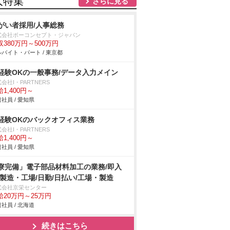
人特集
さらに見る
がい者採用/人事総務
式会社ボーコンセプト・ジャパン
収380万円～500万円
バイト・パート / 東京都
経験OKの一般事務/データ入力メイン
会社I・PARTNERS
1,400円～
社員 / 愛知県
経験OKのバックオフィス業務
会社I・PARTNERS
1,400円～
社員 / 愛知県
寮完備」電子部品材料加工の業務/即入
/製造・工場/日勤/日払い/工場・製造
式会社京栄センター
給20万円～25万円
社員 / 北海道
続きはこちら