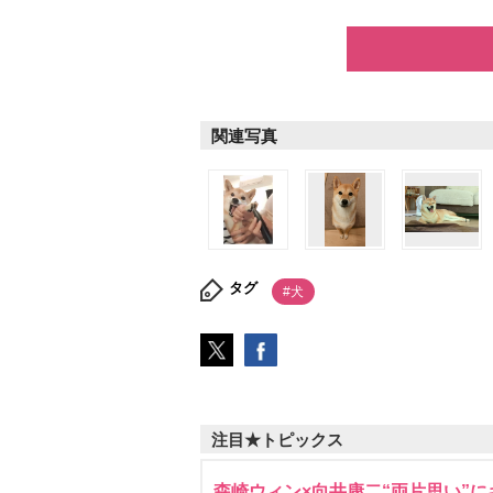
関連写真
タグ
#犬
注目★トピックス
森崎ウィン×向井康二“両片思い”