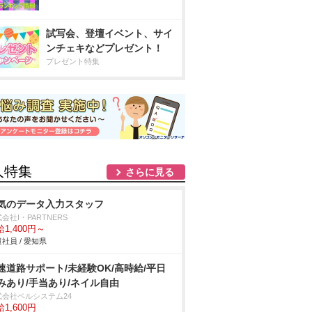
試写会、登壇イベント、サイ
ンチェキなどプレゼント！
プレゼント特集
人特集
さらに見る
気のデータ入力スタッフ
会社I・PARTNERS
1,400円～
社員 / 愛知県
速道路サポート/未経験OK/高時給/平日
みあり/手当あり/ネイル自由
式会社ベルシステム24
1,600円