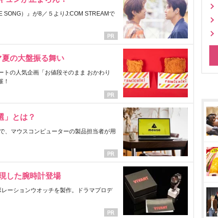
ONG）』が8／５よりJ:COM STREAMで
マ夏の大盤振る舞い
ートの人気企画「お値段そのまま おかわり
催！
選」とは？
で、マウスコンピューターの製品担当者が用
表現した腕時計登場
ラボレーションウオッチを製作。ドラマプロデ