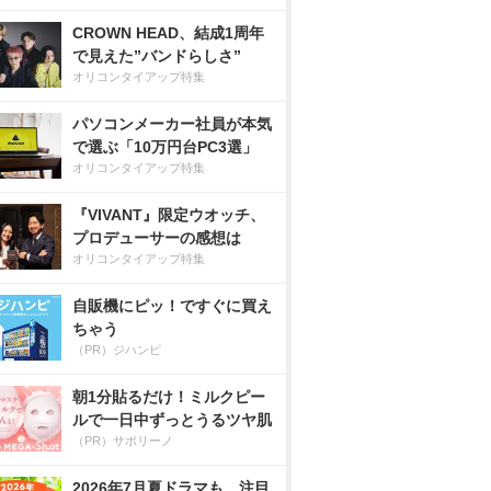
CROWN HEAD、結成1周年
で見えた”バンドらしさ”
オリコンタイアップ特集
パソコンメーカー社員が本気
で選ぶ「10万円台PC3選」
オリコンタイアップ特集
『VIVANT』限定ウオッチ、
プロデューサーの感想は
オリコンタイアップ特集
自販機にピッ！ですぐに買え
ちゃう
（PR）ジハンピ
朝1分貼るだけ！ミルクピー
ルで一日中ずっとうるツヤ肌
（PR）サボリーノ
2026年7月夏ドラマも、注目