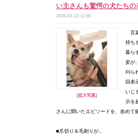
い主さんも驚愕の犬たちの
2025-01-22 11:00
言葉
持ち
暮ら
姿が
刈ら
回表
いじ
[拡大写真]
示を
さんに聞いたエピソードを、改めて
■爪切り＆毛剃りが...