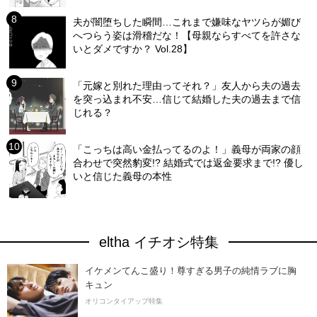
夫が闇堕ちした瞬間…これまで嫌味なヤツらが媚び
へつらう姿は滑稽だな！【母親ならすべてを許さな
いとダメですか？ Vol.28】
「元嫁と別れた理由ってそれ？」友人から夫の過去
を突っ込まれ不安…信じて結婚した夫の過去まで信
じれる？
「こっちは高い金払ってるのよ！」義母が両家の顔
合わせで突然豹変!? 結婚式では返金要求まで!? 優し
いと信じた義母の本性
eltha イチオシ特集
イケメンてんこ盛り！尊すぎる男子の純情ラブに胸
キュン
オリコンタイアップ特集