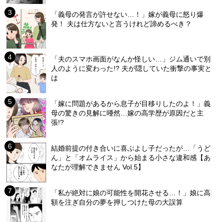
「義母の発言が許せない…！」嫁が義母に怒り爆
発！ 夫は仕方ないと言うけれど諦めるべき？
「夫のスマホ画面がなんか怪しい…」ジム通いで別
人のように変わった!? 夫が隠していた衝撃の事実と
は
「嫁に問題があるから息子が目移りしたのよ！」義
母の驚きの見解に唖然…嫁の高学歴が原因だと主
張!?
結婚前提の付き合いに喜ぶよし子だったが…「うど
ん」と「オムライス」から始まる小さな違和感【あ
なたが理解できません Vol.5】
「私が絶対に娘の可能性を開花させる…！」娘に高
額を注ぎ自分の夢を押しつけた母の大誤算