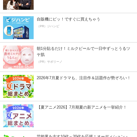
自販機にピッ！ですぐに買えちゃう
（PR）ジハンピ
朝1分貼るだけ！ミルクピールで一日中ずっとうるツ
ヤ肌
（PR）サボリーノ
2026年7月夏ドラマも、注目作＆話題作が勢ぞろい！
【夏アニメ2026】7月期夏の新アニメを一挙紹介！
芸能界を志す10代～20代を応援！オーディション・