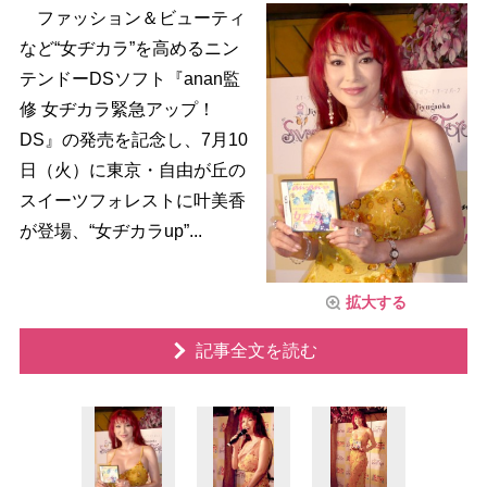
ファッション＆ビューティ
など“女ヂカラ”を高めるニン
テンドーDSソフト『anan監
修 女ヂカラ緊急アップ！
DS』の発売を記念し、7月10
日（火）に東京・自由が丘の
スイーツフォレストに叶美香
が登場、“女ヂカラup”...
拡大する
記事全文を読む