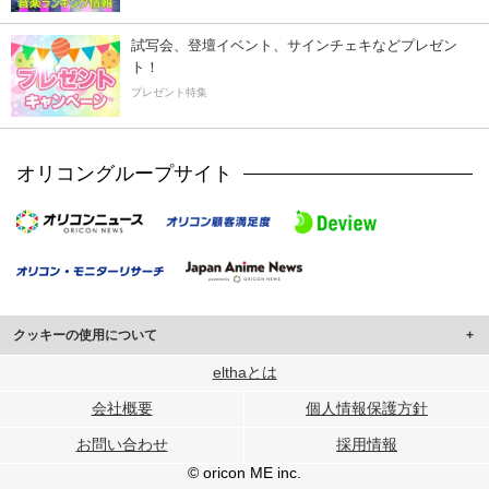
試写会、登壇イベント、サインチェキなどプレゼン
ト！
プレゼント特集
オリコングループサイト
クッキーの使用について
このサイトでは Cookie を使用して、ユーザーに合わせたコンテンツや広告の
elthaとは
表示、ソーシャル メディア機能の提供、広告の表示回数やクリック数の測定を
会社概要
個人情報保護方針
行っています。
また、ユーザーによるサイトの利用状況についても情報を収集し、ソーシャル
お問い合わせ
採用情報
メディアや広告配信、データ解析の各パートナーに提供しています。
各パートナーは、この情報とユーザーが各パートナーに提供した他の情報や、
© oricon ME inc.
ユーザーが各パートナーのサービスを使用したときに収集した他の情報を組み