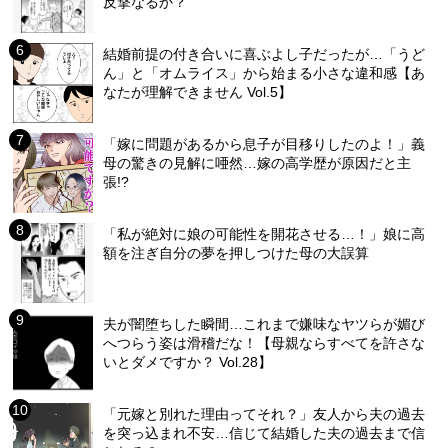
反撃なるか？
結婚前提の付き合いに喜ぶよし子だったが…「うど
ん」と「オムライス」から始まる小さな違和感【あ
なたが理解できません Vol.5】
「嫁に問題があるから息子が目移りしたのよ！」義
母の驚きの見解に唖然…嫁の高学歴が原因だと主
張!?
「私が絶対に娘の可能性を開花させる…！」娘に高
額を注ぎ自分の夢を押しつけた母の大誤算
夫が闇堕ちした瞬間…これまで嫌味なヤツらが媚び
へつらう姿は滑稽だな！【母親ならすべてを許さな
いとダメですか？ Vol.28】
「元嫁と別れた理由ってそれ？」友人から夫の過去
を突っ込まれ不安…信じて結婚した夫の過去まで信