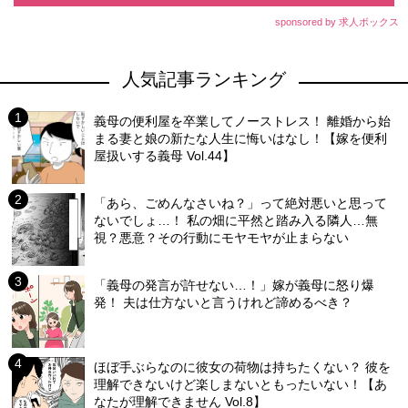
sponsored by 求人ボックス
人気記事ランキング
義母の便利屋を卒業してノーストレス！ 離婚から始
まる妻と娘の新たな人生に悔いはなし！【嫁を便利
屋扱いする義母 Vol.44】
「あら、ごめんなさいね？」って絶対悪いと思って
ないでしょ…！ 私の畑に平然と踏み入る隣人…無
視？悪意？その行動にモヤモヤが止まらない
「義母の発言が許せない…！」嫁が義母に怒り爆
発！ 夫は仕方ないと言うけれど諦めるべき？
ほぼ手ぶらなのに彼女の荷物は持ちたくない？ 彼を
理解できないけど楽しまないともったいない！【あ
なたが理解できません Vol.8】