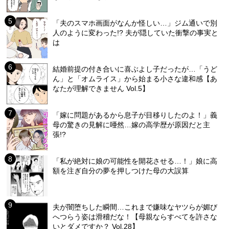
「夫のスマホ画面がなんか怪しい…」ジム通いで別
人のように変わった!? 夫が隠していた衝撃の事実と
は
結婚前提の付き合いに喜ぶよし子だったが…「うど
ん」と「オムライス」から始まる小さな違和感【あ
なたが理解できません Vol.5】
「嫁に問題があるから息子が目移りしたのよ！」義
母の驚きの見解に唖然…嫁の高学歴が原因だと主
張!?
「私が絶対に娘の可能性を開花させる…！」娘に高
額を注ぎ自分の夢を押しつけた母の大誤算
夫が闇堕ちした瞬間…これまで嫌味なヤツらが媚び
へつらう姿は滑稽だな！【母親ならすべてを許さな
いとダメですか？ Vol.28】