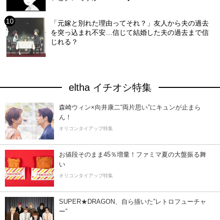
「元嫁と別れた理由ってそれ？」友人から夫の過去
を突っ込まれ不安…信じて結婚した夫の過去まで信
じれる？
eltha イチオシ特集
森崎ウィン×向井康二“両片思い”にキュンが止まら
ん！
オリコンタイアップ特集
お値段そのまま45％増量！ファミマ夏の大盤振る舞
い
オリコンタイアップ特集
SUPER★DRAGON、自ら描いた”レトロフューチャ
ー”