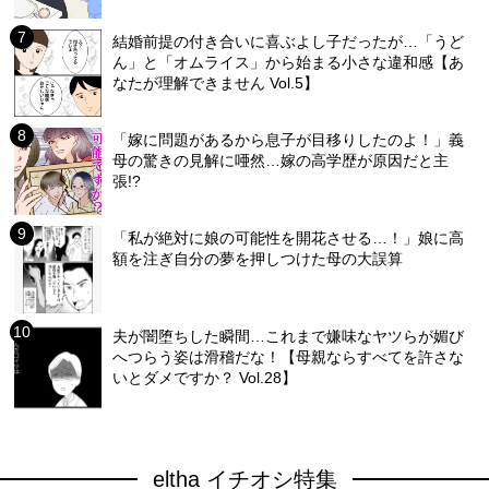
結婚前提の付き合いに喜ぶよし子だったが…「うど
ん」と「オムライス」から始まる小さな違和感【あ
なたが理解できません Vol.5】
「嫁に問題があるから息子が目移りしたのよ！」義
母の驚きの見解に唖然…嫁の高学歴が原因だと主
張!?
「私が絶対に娘の可能性を開花させる…！」娘に高
額を注ぎ自分の夢を押しつけた母の大誤算
夫が闇堕ちした瞬間…これまで嫌味なヤツらが媚び
へつらう姿は滑稽だな！【母親ならすべてを許さな
いとダメですか？ Vol.28】
eltha イチオシ特集