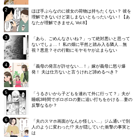
ほぼ手ぶらなのに彼女の荷物は持ちたくない？ 彼を
理解できないけど楽しまないともったいない！【あ
なたが理解できません Vol.8】
「あら、ごめんなさいね？」って絶対悪いと思って
ないでしょ…！ 私の畑に平然と踏み入る隣人…無
視？悪意？その行動にモヤモヤが止まらない
「義母の発言が許せない…！」嫁が義母に怒り爆
発！ 夫は仕方ないと言うけれど諦めるべき？
「うるさいから子どもを連れて外に行って？」夫が
睡眠3時間でボロボロの妻に追い打ちをかける…妻の
反撃なるか？
「夫のスマホ画面がなんか怪しい…」ジム通いで別
人のように変わった!? 夫が隠していた衝撃の事実と
は