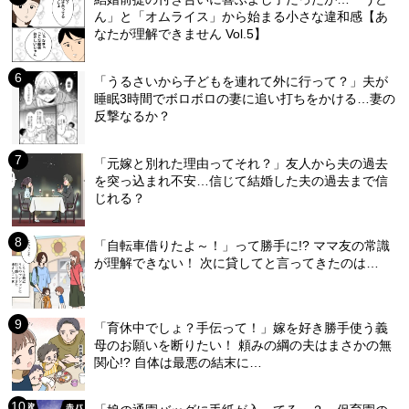
ん」と「オムライス」から始まる小さな違和感【あ
なたが理解できません Vol.5】
「うるさいから子どもを連れて外に行って？」夫が
睡眠3時間でボロボロの妻に追い打ちをかける…妻の
反撃なるか？
「元嫁と別れた理由ってそれ？」友人から夫の過去
を突っ込まれ不安…信じて結婚した夫の過去まで信
じれる？
「自転車借りたよ～！」って勝手に!? ママ友の常識
が理解できない！ 次に貸してと言ってきたのは…
「育休中でしょ？手伝って！」嫁を好き勝手使う義
母のお願いを断りたい！ 頼みの綱の夫はまさかの無
関心!? 自体は最悪の結末に…