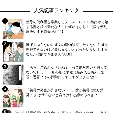
人気記事ランキング
義母の便利屋を卒業してノーストレス！ 離婚から始
まる妻と娘の新たな人生に悔いはなし！【嫁を便利
屋扱いする義母 Vol.44】
ほぼ手ぶらなのに彼女の荷物は持ちたくない？ 彼を
理解できないけど楽しまないともったいない！【あ
なたが理解できません Vol.8】
「あら、ごめんなさいね？」って絶対悪いと思って
ないでしょ…！ 私の畑に平然と踏み入る隣人…無
視？悪意？その行動にモヤモヤが止まらない
「義母の発言が許せない…！」嫁が義母に怒り爆
発！ 夫は仕方ないと言うけれど諦めるべき？
結婚前提の付き合いに喜ぶよし子だったが…「うど