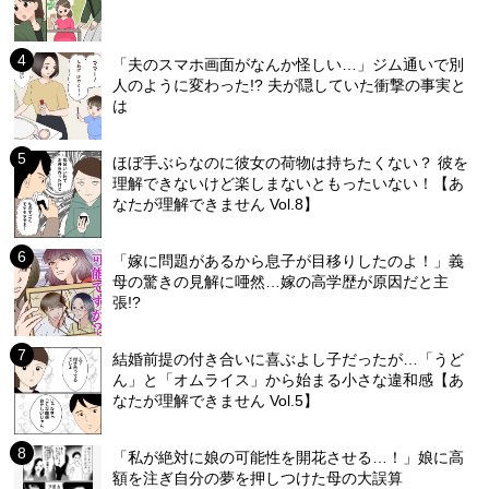
「夫のスマホ画面がなんか怪しい…」ジム通いで別
人のように変わった!? 夫が隠していた衝撃の事実と
は
ほぼ手ぶらなのに彼女の荷物は持ちたくない？ 彼を
理解できないけど楽しまないともったいない！【あ
なたが理解できません Vol.8】
「嫁に問題があるから息子が目移りしたのよ！」義
母の驚きの見解に唖然…嫁の高学歴が原因だと主
張!?
結婚前提の付き合いに喜ぶよし子だったが…「うど
ん」と「オムライス」から始まる小さな違和感【あ
なたが理解できません Vol.5】
「私が絶対に娘の可能性を開花させる…！」娘に高
額を注ぎ自分の夢を押しつけた母の大誤算