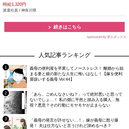
時給1,320円
派遣社員 / 神奈川県
続きはこちら
sponsored by 求人ボックス
人気記事ランキング
義母の便利屋を卒業してノーストレス！ 離婚から始
まる妻と娘の新たな人生に悔いはなし！【嫁を便利
屋扱いする義母 Vol.44】
「あら、ごめんなさいね？」って絶対悪いと思って
ないでしょ…！ 私の畑に平然と踏み入る隣人…無
視？悪意？その行動にモヤモヤが止まらない
「義母の発言が許せない…！」嫁が義母に怒り爆
発！ 夫は仕方ないと言うけれど諦めるべき？