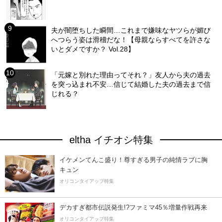
夫が闇堕ちした瞬間…これまで嫌味なヤツらが媚び
へつらう姿は滑稽だな！【母親ならすべてを許さな
いとダメですか？ Vol.28】
「元嫁と別れた理由ってそれ？」友人から夫の過去
を突っ込まれ不安…信じて結婚した夫の過去まで信
じれる？
eltha イチオシ特集
イケメンてんこ盛り！尊すぎる男子の純情ラブに胸
キュン
オリコンタイアップ特集
デカすぎ都市伝説発生!?ファミマ45％増量作戦再来
オリコンタイアップ特集