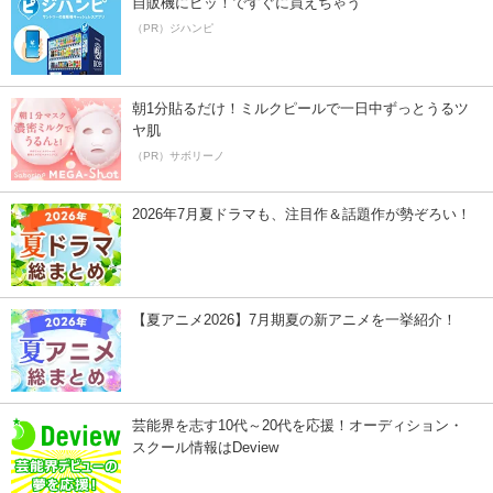
自販機にピッ！ですぐに買えちゃう
（PR）ジハンピ
朝1分貼るだけ！ミルクピールで一日中ずっとうるツ
ヤ肌
（PR）サボリーノ
2026年7月夏ドラマも、注目作＆話題作が勢ぞろい！
【夏アニメ2026】7月期夏の新アニメを一挙紹介！
芸能界を志す10代～20代を応援！オーディション・
スクール情報はDeview