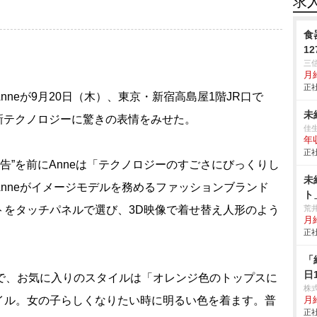
求
食
1
三
月
正社
nneが9月20日（木）、東京・新宿高島屋1階JR口で
未
に出席。最新テクノロジーに驚きの表情をみせた。
佳
年
正社
告”を前にAnneは「テクノロジーのすごさにびっくりし
未
nneがイメージモデルを務めるファッションブランド
ト
ートをタッチパネルで選び、3D映像で着せ替え人形のよう
荒
月
正社
「
日
で、お気に入りのスタイルは「オレンジ色のトップスに
株
イル。女の子らしくなりたい時に明るい色を着ます。普
月給
正社