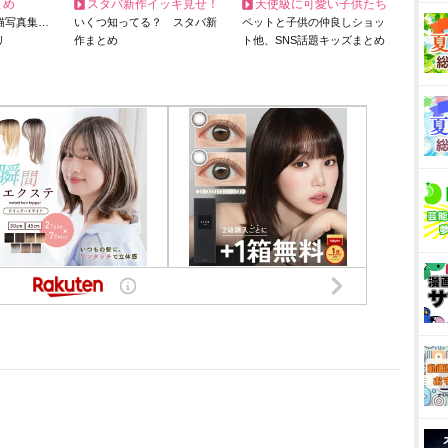
とめ
スタバ新作イッキ見せ！
天使級に可愛い子供たち
猫写真集…
いくつ知ってる？ スタバ新
ペットと子供の仲良しショッ
リ
作まとめ
ト他、SNS話題キッズまとめ