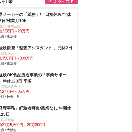
人特集
さらに見る
器メーカーの「総務」/土日祝休み/年休
27日/残業月10h
信化工株式会社
給23万円～28万円
員 / 東京都
経験歓迎「監査アシスタント 」完休2日
生監査法人
収350万円～800万円
員 / 東京都
経験OK食品流通事業の「事業サポー
」年休123日 平塚
井商事株式会社
給27万円～35万円
員 / 神奈川県
経理事務」経験者募集/残業なし/年間休
125日
式会社大起
21万5,600円～30万300円
員 / 大阪府