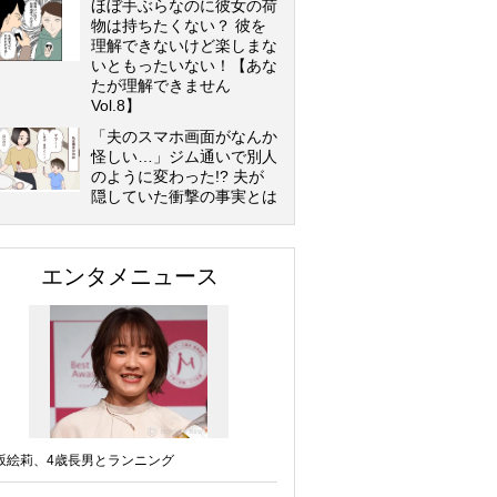
ほぼ手ぶらなのに彼女の荷
物は持ちたくない？ 彼を
理解できないけど楽しまな
いともったいない！【あな
たが理解できません
Vol.8】
「夫のスマホ画面がなんか
怪しい…」ジム通いで別人
のように変わった!? 夫が
隠していた衝撃の事実とは
エンタメニュース
坂絵莉、4歳長男とランニング