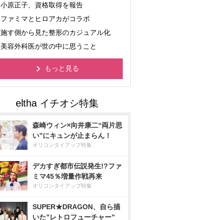
小原正子、資格取得を報告
ファミマとヒロアカがコラボ
施す側から見た整形のカジュアル化
美容外科医が世の中に思うこと
もっと見る
森崎ウィン×向井康二“両片思
い”にキュンが止まらん！
オリコンタイアップ特集
デカすぎ都市伝説発生!?ファ
ミマ45％増量作戦再来
オリコンタイアップ特集
SUPER★DRAGON、自ら描
いた”レトロフューチャー”