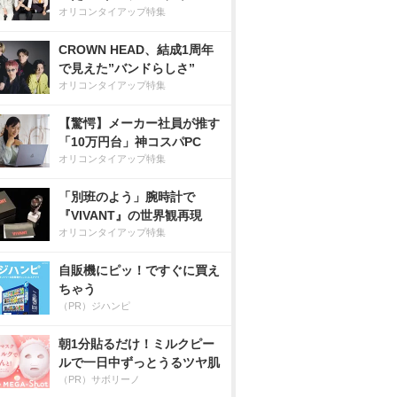
オリコンタイアップ特集
CROWN HEAD、結成1周年
で見えた”バンドらしさ”
オリコンタイアップ特集
【驚愕】メーカー社員が推す
「10万円台」神コスパPC
オリコンタイアップ特集
「別班のよう」腕時計で
『VIVANT』の世界観再現
オリコンタイアップ特集
自販機にピッ！ですぐに買え
ちゃう
（PR）ジハンピ
朝1分貼るだけ！ミルクピー
ルで一日中ずっとうるツヤ肌
（PR）サボリーノ