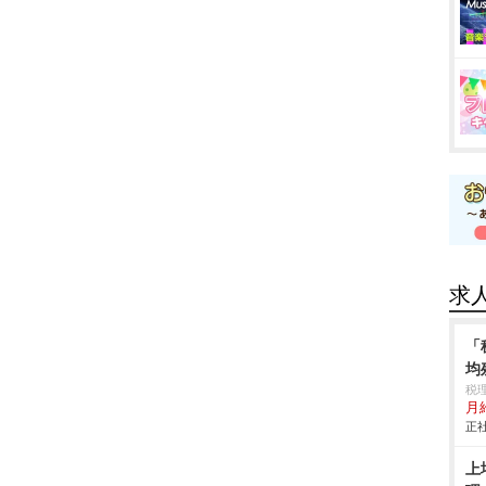
求
「
均
税
月
正社
上