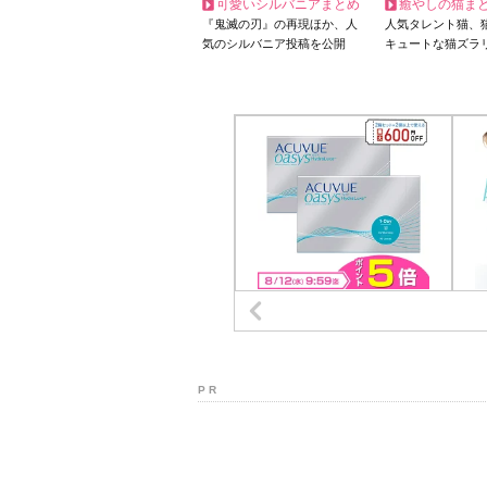
可愛いシルバニアまとめ
癒やしの猫ま
『鬼滅の刃』の再現ほか、人
人気タレント猫、
気のシルバニア投稿を公開
キュートな猫ズラ
P R