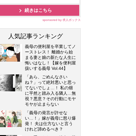
続きはこちら
sponsored by 求人ボックス
人気記事ランキング
義母の便利屋を卒業してノ
ーストレス！ 離婚から始
まる妻と娘の新たな人生に
悔いはなし！【嫁を便利屋
扱いする義母 Vol.44】
「あら、ごめんなさい
ね？」って絶対悪いと思っ
てないでしょ…！ 私の畑
に平然と踏み入る隣人…無
視？悪意？その行動にモヤ
モヤが止まらない
「義母の発言が許せな
い…！」嫁が義母に怒り爆
発！ 夫は仕方ないと言う
けれど諦めるべき？