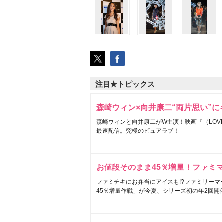
注目★トピックス
森崎ウィン×向井康二“両片思い”
森崎ウィンと向井康二がW主演！映画『（LOVE S
最速配信。究極のピュアラブ！
お値段そのまま45％増量！ファミ
ファミチキにお弁当にアイスも!?ファミリーマ
45％増量作戦」が今夏、シリーズ初の年2回開