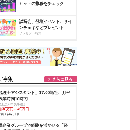
ヒットの推移をチェック！
試写会、登壇イベント、サイ
ンチェキなどプレゼント！
プレゼント特集
人特集
さらに見る
税理士アシスタント」17:00退社、月平
残業時間10時間
理士法人中央事務所
給30万円～40万円
員 / 神奈川県
場企業グループで経験を活かせる「経