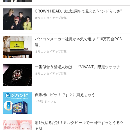
CROWN HEAD、結成1周年で見えた”バンドらしさ”
オリコンタイアップ特集
パソコンメーカー社員が本気で選ぶ「10万円台PC3
選」
オリコンタイアップ特集
一番似合う登場人物は…『VIVANT』限定ウオッチ
オリコンタイアップ特集
自販機にピッ！ですぐに買えちゃう
（PR）ジハンピ
朝1分貼るだけ！ミルクピールで一日中ずっとうるツ
ヤ肌