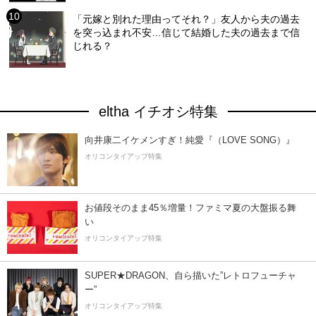
「元嫁と別れた理由ってそれ？」友人から夫の過去
を突っ込まれ不安…信じて結婚した夫の過去まで信
じれる？
eltha イチオシ特集
向井康二イケメンすぎ！純愛『（LOVE SONG）』
オリコンタイアップ特集
お値段そのまま45％増量！ファミマ夏の大盤振る舞
い
オリコンタイアップ特集
SUPER★DRAGON、自ら描いた”レトロフューチャ
ー”
オリコンタイアップ特集