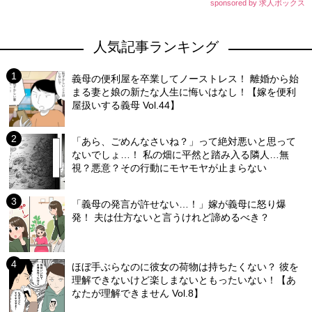
sponsored by 求人ボックス
人気記事ランキング
義母の便利屋を卒業してノーストレス！ 離婚から始
まる妻と娘の新たな人生に悔いはなし！【嫁を便利
屋扱いする義母 Vol.44】
「あら、ごめんなさいね？」って絶対悪いと思って
ないでしょ…！ 私の畑に平然と踏み入る隣人…無
視？悪意？その行動にモヤモヤが止まらない
「義母の発言が許せない…！」嫁が義母に怒り爆
発！ 夫は仕方ないと言うけれど諦めるべき？
ほぼ手ぶらなのに彼女の荷物は持ちたくない？ 彼を
理解できないけど楽しまないともったいない！【あ
なたが理解できません Vol.8】