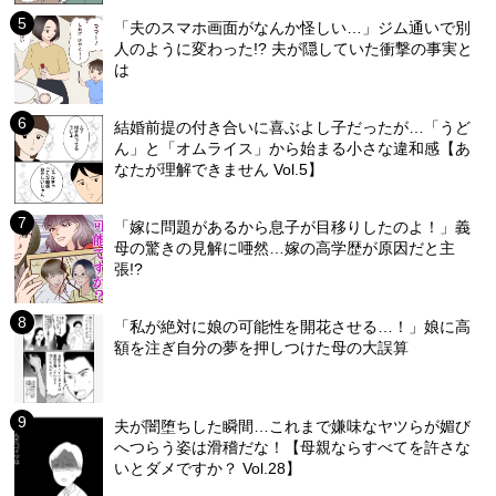
「夫のスマホ画面がなんか怪しい…」ジム通いで別
人のように変わった!? 夫が隠していた衝撃の事実と
は
結婚前提の付き合いに喜ぶよし子だったが…「うど
ん」と「オムライス」から始まる小さな違和感【あ
なたが理解できません Vol.5】
「嫁に問題があるから息子が目移りしたのよ！」義
母の驚きの見解に唖然…嫁の高学歴が原因だと主
張!?
「私が絶対に娘の可能性を開花させる…！」娘に高
額を注ぎ自分の夢を押しつけた母の大誤算
夫が闇堕ちした瞬間…これまで嫌味なヤツらが媚び
へつらう姿は滑稽だな！【母親ならすべてを許さな
いとダメですか？ Vol.28】