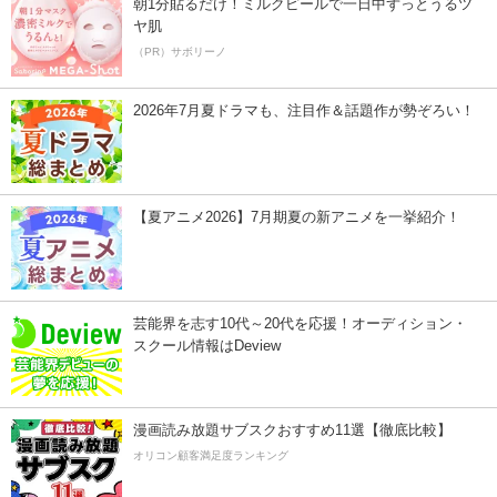
朝1分貼るだけ！ミルクピールで一日中ずっとうるツ
ヤ肌
（PR）サボリーノ
2026年7月夏ドラマも、注目作＆話題作が勢ぞろい！
【夏アニメ2026】7月期夏の新アニメを一挙紹介！
芸能界を志す10代～20代を応援！オーディション・
スクール情報はDeview
漫画読み放題サブスクおすすめ11選【徹底比較】
オリコン顧客満足度ランキング