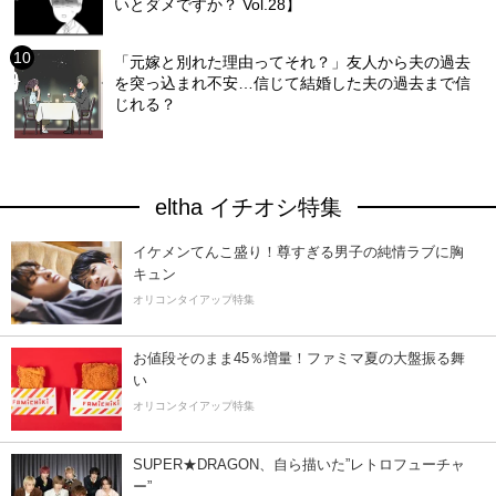
いとダメですか？ Vol.28】
「元嫁と別れた理由ってそれ？」友人から夫の過去
を突っ込まれ不安…信じて結婚した夫の過去まで信
じれる？
eltha イチオシ特集
イケメンてんこ盛り！尊すぎる男子の純情ラブに胸
キュン
オリコンタイアップ特集
お値段そのまま45％増量！ファミマ夏の大盤振る舞
い
オリコンタイアップ特集
SUPER★DRAGON、自ら描いた”レトロフューチャ
ー”