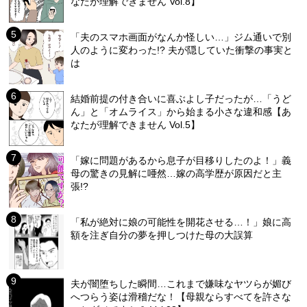
なたが理解できません Vol.8】
「夫のスマホ画面がなんか怪しい…」ジム通いで別
人のように変わった!? 夫が隠していた衝撃の事実と
は
結婚前提の付き合いに喜ぶよし子だったが…「うど
ん」と「オムライス」から始まる小さな違和感【あ
なたが理解できません Vol.5】
「嫁に問題があるから息子が目移りしたのよ！」義
母の驚きの見解に唖然…嫁の高学歴が原因だと主
張!?
「私が絶対に娘の可能性を開花させる…！」娘に高
額を注ぎ自分の夢を押しつけた母の大誤算
夫が闇堕ちした瞬間…これまで嫌味なヤツらが媚び
へつらう姿は滑稽だな！【母親ならすべてを許さな