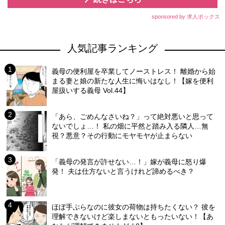
sponsored by 求人ボックス
人気記事ランキング
義母の便利屋を卒業してノーストレス！ 離婚から始
まる妻と娘の新たな人生に悔いはなし！【嫁を便利
屋扱いする義母 Vol.44】
「あら、ごめんなさいね？」って絶対悪いと思って
ないでしょ…！ 私の畑に平然と踏み入る隣人…無
視？悪意？その行動にモヤモヤが止まらない
「義母の発言が許せない…！」嫁が義母に怒り爆
発！ 夫は仕方ないと言うけれど諦めるべき？
ほぼ手ぶらなのに彼女の荷物は持ちたくない？ 彼を
理解できないけど楽しまないともったいない！【あ