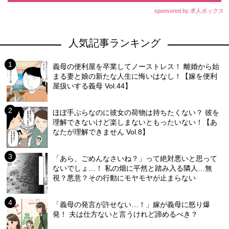
sponsored by 求人ボックス
人気記事ランキング
義母の便利屋を卒業してノーストレス！ 離婚から始
まる妻と娘の新たな人生に悔いはなし！【嫁を便利
屋扱いする義母 Vol.44】
ほぼ手ぶらなのに彼女の荷物は持ちたくない？ 彼を
理解できないけど楽しまないともったいない！【あ
なたが理解できません Vol.8】
「あら、ごめんなさいね？」って絶対悪いと思って
ないでしょ…！ 私の畑に平然と踏み入る隣人…無
視？悪意？その行動にモヤモヤが止まらない
「義母の発言が許せない…！」嫁が義母に怒り爆
発！ 夫は仕方ないと言うけれど諦めるべき？