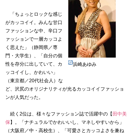
「ちょっとロックな感じ
がカッコイイ。みんな甘口
ファッションな中、辛口フ
ァッションで一層カッコよ
く思えた」（静岡県／専
門・大学生）、「自分の個
性を存分に出していて、カ
浜崎あゆみ
ッコイイし、かわいい」
（東京都／20代社会人）な
ど、沢尻のオリジナリティが光るカッコイイファッショ
ンが人気だった。
続く2位は、様々なファッション誌で活躍中の【
田中美
保
】。「ナチュラルでかわいいし、マネしやすいから」
（大阪府／中・高校生）、「可愛さとカッコよさを兼ね