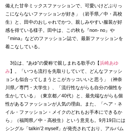
備えた甘辛ミックスファッションで、可愛いけどぶりっ
こにならないファッションが好き」（岩手県／中・高校
生）と、田中のおしゃれでかつ、親しみやすい服装が好
感を得ている様子。田中は、この秋も『non- no』
『mina』などのファッション誌で、最新ファッションを
着こなしている。
3位は、“あゆ”の愛称で親しまれる歌手の【
浜崎あゆ
み
】。「いつも流行を先取りしていて、どんなファッシ
ョンも似合ってしまうとこがカッコいいと思う」（神奈
川県／専門・大学生）、「流行性ながらも自分の個性を
生かしている」（東京都／40代）と、最先端ながらも個
性があるファッションが人気の理由。また、「ヘア・ネ
イル・ファッション・メイクのどれもお手本にできるか
ら」（福岡県／中・高校生）という意見も。9月19日には
シングル「talkin’2 myself」が発売されており、アルバム