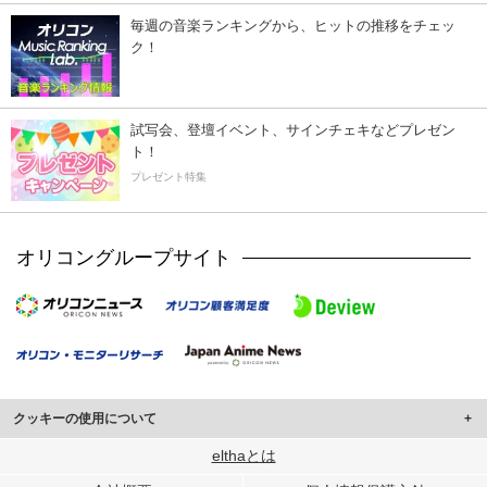
毎週の音楽ランキングから、ヒットの推移をチェッ
ク！
試写会、登壇イベント、サインチェキなどプレゼン
ト！
プレゼント特集
オリコングループサイト
クッキーの使用について
このサイトでは Cookie を使用して、ユーザーに合わせたコンテンツや広告の
elthaとは
表示、ソーシャル メディア機能の提供、広告の表示回数やクリック数の測定を