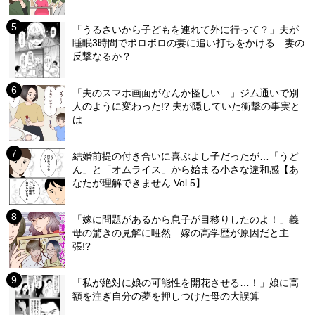
「うるさいから子どもを連れて外に行って？」夫が
睡眠3時間でボロボロの妻に追い打ちをかける…妻の
反撃なるか？
「夫のスマホ画面がなんか怪しい…」ジム通いで別
人のように変わった!? 夫が隠していた衝撃の事実と
は
結婚前提の付き合いに喜ぶよし子だったが…「うど
ん」と「オムライス」から始まる小さな違和感【あ
なたが理解できません Vol.5】
「嫁に問題があるから息子が目移りしたのよ！」義
母の驚きの見解に唖然…嫁の高学歴が原因だと主
張!?
「私が絶対に娘の可能性を開花させる…！」娘に高
額を注ぎ自分の夢を押しつけた母の大誤算