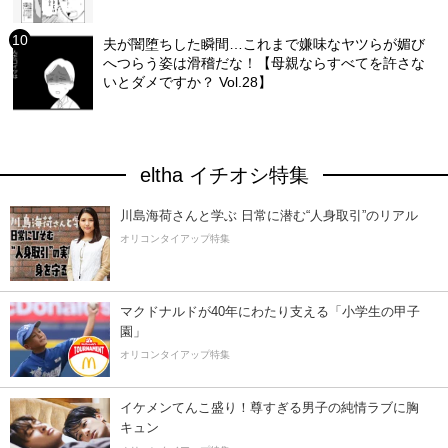
夫が闇堕ちした瞬間…これまで嫌味なヤツらが媚び
へつらう姿は滑稽だな！【母親ならすべてを許さな
いとダメですか？ Vol.28】
eltha イチオシ特集
川島海荷さんと学ぶ 日常に潜む“人身取引”のリアル
オリコンタイアップ特集
マクドナルドが40年にわたり支える「小学生の甲子
園」
オリコンタイアップ特集
イケメンてんこ盛り！尊すぎる男子の純情ラブに胸
キュン