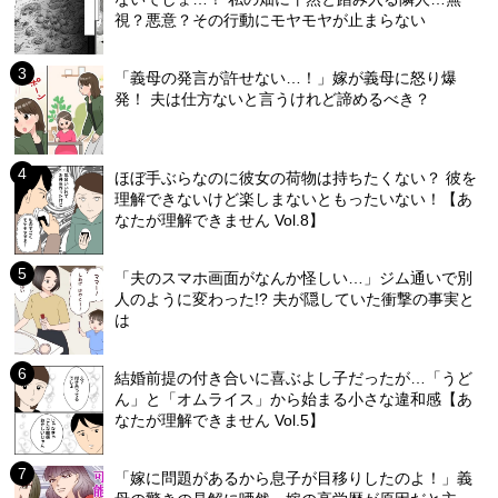
視？悪意？その行動にモヤモヤが止まらない
「義母の発言が許せない…！」嫁が義母に怒り爆
発！ 夫は仕方ないと言うけれど諦めるべき？
ほぼ手ぶらなのに彼女の荷物は持ちたくない？ 彼を
理解できないけど楽しまないともったいない！【あ
なたが理解できません Vol.8】
「夫のスマホ画面がなんか怪しい…」ジム通いで別
人のように変わった!? 夫が隠していた衝撃の事実と
は
結婚前提の付き合いに喜ぶよし子だったが…「うど
ん」と「オムライス」から始まる小さな違和感【あ
なたが理解できません Vol.5】
「嫁に問題があるから息子が目移りしたのよ！」義