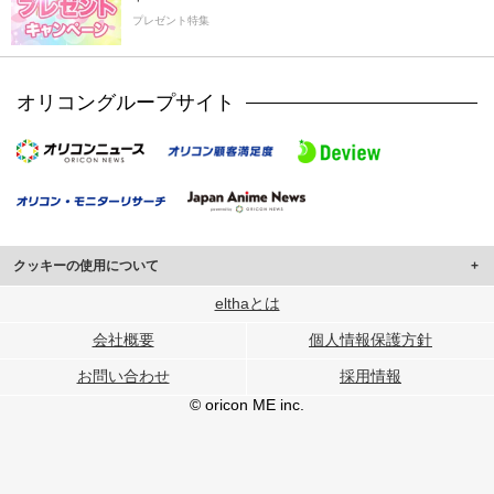
プレゼント特集
オリコングループサイト
クッキーの使用について
このサイトでは Cookie を使用して、ユーザーに合わせたコンテンツや広告の
elthaとは
表示、ソーシャル メディア機能の提供、広告の表示回数やクリック数の測定を
会社概要
個人情報保護方針
行っています。
また、ユーザーによるサイトの利用状況についても情報を収集し、ソーシャル
お問い合わせ
採用情報
メディアや広告配信、データ解析の各パートナーに提供しています。
各パートナーは、この情報とユーザーが各パートナーに提供した他の情報や、
© oricon ME inc.
ユーザーが各パートナーのサービスを使用したときに収集した他の情報を組み
合わせて使用することがあります。