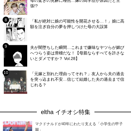
母の驚きの見解に唖然…嫁の高学歴が原因だと主
張!?
「私が絶対に娘の可能性を開花させる…！」娘に高
額を注ぎ自分の夢を押しつけた母の大誤算
夫が闇堕ちした瞬間…これまで嫌味なヤツらが媚び
へつらう姿は滑稽だな！【母親ならすべてを許さな
いとダメですか？ Vol.28】
「元嫁と別れた理由ってそれ？」友人から夫の過去
を突っ込まれ不安…信じて結婚した夫の過去まで信
じれる？
eltha イチオシ特集
マクドナルドが40年にわたり支える「小学生の甲子
園」