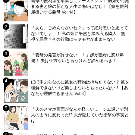
義母の便利屋を卒業してノーストレス！ 離婚から始
まる妻と娘の新たな人生に悔いはなし！【嫁を便利
屋扱いする義母 Vol.44】
「あら、ごめんなさいね？」って絶対悪いと思って
ないでしょ…！ 私の畑に平然と踏み入る隣人…無
視？悪意？その行動にモヤモヤが止まらない
「義母の発言が許せない…！」嫁が義母に怒り爆
発！ 夫は仕方ないと言うけれど諦めるべき？
ほぼ手ぶらなのに彼女の荷物は持ちたくない？ 彼を
理解できないけど楽しまないともったいない！【あ
なたが理解できません Vol.8】
「夫のスマホ画面がなんか怪しい…」ジム通いで別
人のように変わった!? 夫が隠していた衝撃の事実と
は