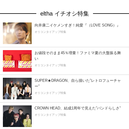
eltha イチオシ特集
向井康二イケメンすぎ！純愛『（LOVE SONG）』
オリコンタイアップ特集
お値段そのまま45％増量！ファミマ夏の大盤振る舞
い
オリコンタイアップ特集
SUPER★DRAGON、自ら描いた”レトロフューチャ
ー”
オリコンタイアップ特集
CROWN HEAD、結成1周年で見えた”バンドらしさ”
オリコンタイアップ特集