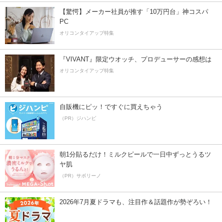
【驚愕】メーカー社員が推す「10万円台」神コスパ
PC
オリコンタイアップ特集
『VIVANT』限定ウオッチ、プロデューサーの感想は
オリコンタイアップ特集
自販機にピッ！ですぐに買えちゃう
（PR）ジハンピ
朝1分貼るだけ！ミルクピールで一日中ずっとうるツ
ヤ肌
（PR）サボリーノ
2026年7月夏ドラマも、注目作＆話題作が勢ぞろい！