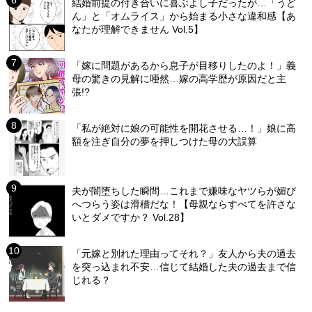
結婚前提の付き合いに喜ぶよし子だったが…「うど
ん」と「オムライス」から始まる小さな違和感【あ
なたが理解できません Vol.5】
「嫁に問題があるから息子が目移りしたのよ！」義
母の驚きの見解に唖然…嫁の高学歴が原因だと主
張!?
「私が絶対に娘の可能性を開花させる…！」娘に高
額を注ぎ自分の夢を押しつけた母の大誤算
夫が闇堕ちした瞬間…これまで嫌味なヤツらが媚び
へつらう姿は滑稽だな！【母親ならすべてを許さな
いとダメですか？ Vol.28】
「元嫁と別れた理由ってそれ？」友人から夫の過去
を突っ込まれ不安…信じて結婚した夫の過去まで信
じれる？