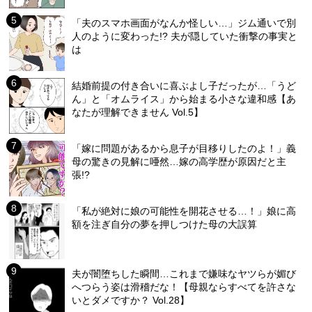
「夫のスマホ画面がなんか怪しい…」ジム通いで別
人のように変わった!? 夫が隠していた衝撃の事実と
は
結婚前提の付き合いに喜ぶよし子だったが…「うど
ん」と「オムライス」から始まる小さな違和感【あ
なたが理解できません Vol.5】
「嫁に問題があるから息子が目移りしたのよ！」義
母の驚きの見解に唖然…嫁の高学歴が原因だと主
張!?
「私が絶対に娘の可能性を開花させる…！」娘に高
額を注ぎ自分の夢を押しつけた母の大誤算
夫が闇堕ちした瞬間…これまで嫌味なヤツらが媚び
へつらう姿は滑稽だな！【母親ならすべてを許さな
いとダメですか？ Vol.28】