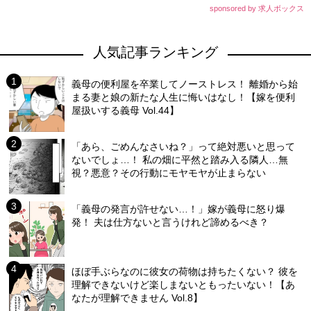
sponsored by 求人ボックス
人気記事ランキング
義母の便利屋を卒業してノーストレス！ 離婚から始
まる妻と娘の新たな人生に悔いはなし！【嫁を便利
屋扱いする義母 Vol.44】
「あら、ごめんなさいね？」って絶対悪いと思って
ないでしょ…！ 私の畑に平然と踏み入る隣人…無
視？悪意？その行動にモヤモヤが止まらない
「義母の発言が許せない…！」嫁が義母に怒り爆
発！ 夫は仕方ないと言うけれど諦めるべき？
ほぼ手ぶらなのに彼女の荷物は持ちたくない？ 彼を
理解できないけど楽しまないともったいない！【あ
なたが理解できません Vol.8】