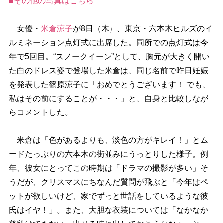
■その他の写真はこちら
女優・
米倉涼子
が8日（木）、東京・六本木ヒルズのイ
ルミネーション点灯式に出席した。同所での点灯式は今
年で5回目。“スノークイーン”として、胸元が大きく開い
た白のドレス姿で登場した米倉は、同じ名前で昨日妊娠
を発表した篠原涼子に「おめでとうございます！ でも、
私はその前にすることが・・・」と、自身と比較しなが
らコメントした。
米倉は「色があるよりも、淡色の方がキレイ！」とム
ードたっぷりの六本木の街並みにうっとりした様子。例
年、彼女にとってこの時期は「ドラマの撮影が多い」そ
うだが、クリスマスにちなんだ質問が飛ぶと「今年はペ
ットが欲しいけど、家でずっと世話をしているような彼
氏はイヤ！」。また、大胆な衣装については「なかなか