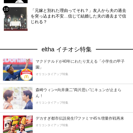
「元嫁と別れた理由ってそれ？」友人から夫の過去
を突っ込まれ不安…信じて結婚した夫の過去まで信
じれる？
eltha イチオシ特集
マクドナルドが40年にわたり支える「小学生の甲子
園」
オリコンタイアップ特集
森崎ウィン×向井康二“両片思い”にキュンが止まら
ん！
オリコンタイアップ特集
デカすぎ都市伝説発生!?ファミマ45％増量作戦再来
オリコンタイアップ特集