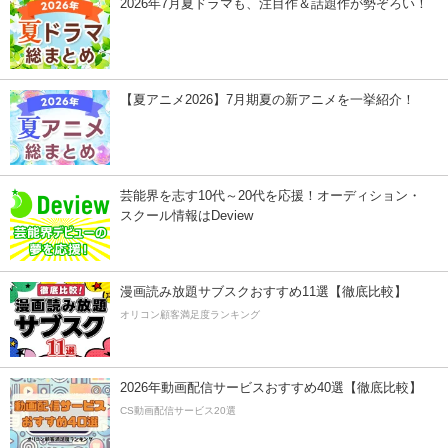
2026年7月夏ドラマも、注目作＆話題作が勢ぞろい！
【夏アニメ2026】7月期夏の新アニメを一挙紹介！
芸能界を志す10代～20代を応援！オーディション・
スクール情報はDeview
漫画読み放題サブスクおすすめ11選【徹底比較】
オリコン顧客満足度ランキング
2026年動画配信サービスおすすめ40選【徹底比較】
CS動画配信サービス20選