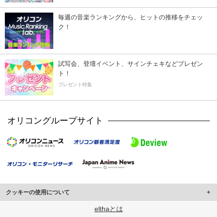
毎週の音楽ランキングから、ヒットの推移をチェッ
ク！
試写会、登壇イベント、サインチェキなどプレゼン
ト！
プレゼント特集
オリコングループサイト
クッキーの使用について
このサイトでは Cookie を使用して、ユーザーに合わせたコンテンツや広告の
elthaとは
表示、ソーシャル メディア機能の提供、広告の表示回数やクリック数の測定を