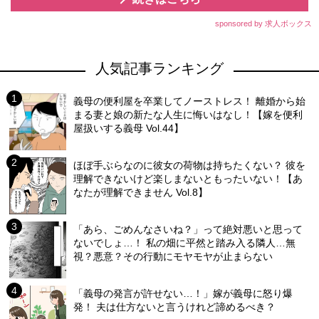
sponsored by 求人ボックス
人気記事ランキング
義母の便利屋を卒業してノーストレス！ 離婚から始
まる妻と娘の新たな人生に悔いはなし！【嫁を便利
屋扱いする義母 Vol.44】
ほぼ手ぶらなのに彼女の荷物は持ちたくない？ 彼を
理解できないけど楽しまないともったいない！【あ
なたが理解できません Vol.8】
「あら、ごめんなさいね？」って絶対悪いと思って
ないでしょ…！ 私の畑に平然と踏み入る隣人…無
視？悪意？その行動にモヤモヤが止まらない
「義母の発言が許せない…！」嫁が義母に怒り爆
発！ 夫は仕方ないと言うけれど諦めるべき？