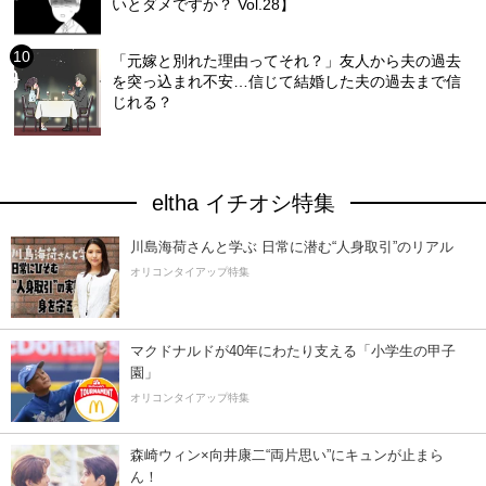
いとダメですか？ Vol.28】
「元嫁と別れた理由ってそれ？」友人から夫の過去
を突っ込まれ不安…信じて結婚した夫の過去まで信
じれる？
eltha イチオシ特集
川島海荷さんと学ぶ 日常に潜む“人身取引”のリアル
オリコンタイアップ特集
マクドナルドが40年にわたり支える「小学生の甲子
園」
オリコンタイアップ特集
森崎ウィン×向井康二“両片思い”にキュンが止まら
ん！