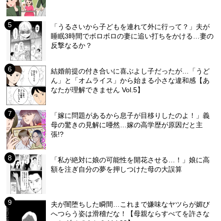
「うるさいから子どもを連れて外に行って？」夫が
睡眠3時間でボロボロの妻に追い打ちをかける…妻の
反撃なるか？
結婚前提の付き合いに喜ぶよし子だったが…「うど
ん」と「オムライス」から始まる小さな違和感【あ
なたが理解できません Vol.5】
「嫁に問題があるから息子が目移りしたのよ！」義
母の驚きの見解に唖然…嫁の高学歴が原因だと主
張!?
「私が絶対に娘の可能性を開花させる…！」娘に高
額を注ぎ自分の夢を押しつけた母の大誤算
夫が闇堕ちした瞬間…これまで嫌味なヤツらが媚び
へつらう姿は滑稽だな！【母親ならすべてを許さな