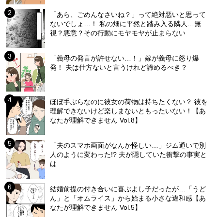
「あら、ごめんなさいね？」って絶対悪いと思って
ないでしょ…！ 私の畑に平然と踏み入る隣人…無
視？悪意？その行動にモヤモヤが止まらない
「義母の発言が許せない…！」嫁が義母に怒り爆
発！ 夫は仕方ないと言うけれど諦めるべき？
ほぼ手ぶらなのに彼女の荷物は持ちたくない？ 彼を
理解できないけど楽しまないともったいない！【あ
なたが理解できません Vol.8】
「夫のスマホ画面がなんか怪しい…」ジム通いで別
人のように変わった!? 夫が隠していた衝撃の事実と
は
結婚前提の付き合いに喜ぶよし子だったが…「うど
ん」と「オムライス」から始まる小さな違和感【あ
なたが理解できません Vol.5】