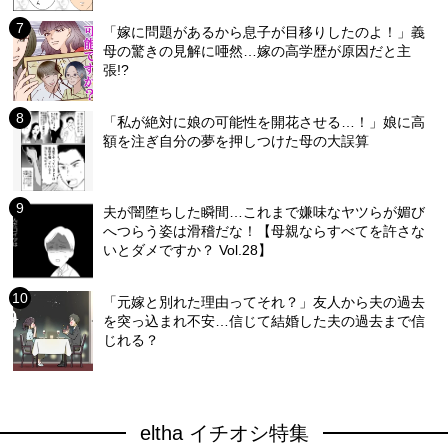
「嫁に問題があるから息子が目移りしたのよ！」義
母の驚きの見解に唖然…嫁の高学歴が原因だと主
張!?
「私が絶対に娘の可能性を開花させる…！」娘に高
額を注ぎ自分の夢を押しつけた母の大誤算
夫が闇堕ちした瞬間…これまで嫌味なヤツらが媚び
へつらう姿は滑稽だな！【母親ならすべてを許さな
いとダメですか？ Vol.28】
「元嫁と別れた理由ってそれ？」友人から夫の過去
を突っ込まれ不安…信じて結婚した夫の過去まで信
じれる？
eltha イチオシ特集