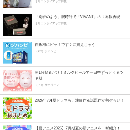
オリコンタイアップ特集
「別班のよう」腕時計で『VIVANT』の世界観再現
オリコンタイアップ特集
自販機にピッ！ですぐに買えちゃう
（PR）ジハンピ
朝1分貼るだけ！ミルクピールで一日中ずっとうるツ
ヤ肌
（PR）サボリーノ
2026年7月夏ドラマも、注目作＆話題作が勢ぞろい！
【夏アニメ2026】7月期夏の新アニメを一挙紹介！