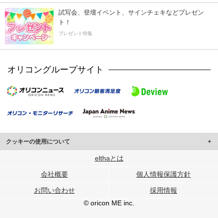
試写会、登壇イベント、サインチェキなどプレゼン
ト！
プレゼント特集
オリコングループサイト
クッキーの使用について
このサイトでは Cookie を使用して、ユーザーに合わせたコンテンツや広告の
elthaとは
表示、ソーシャル メディア機能の提供、広告の表示回数やクリック数の測定を
会社概要
個人情報保護方針
行っています。
また、ユーザーによるサイトの利用状況についても情報を収集し、ソーシャル
お問い合わせ
採用情報
メディアや広告配信、データ解析の各パートナーに提供しています。
各パートナーは、この情報とユーザーが各パートナーに提供した他の情報や、
© oricon ME inc.
ユーザーが各パートナーのサービスを使用したときに収集した他の情報を組み
合わせて使用することがあります。