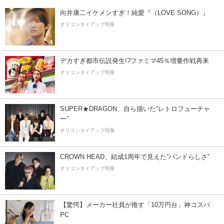
向井康二イケメンすぎ！純愛『（LOVE SONG）』
オリコンタイアップ特集
デカすぎ都市伝説発生!?ファミマ45％増量作戦再来
オリコンタイアップ特集
SUPER★DRAGON、自ら描いた”レトロフューチャ
ー”
オリコンタイアップ特集
CROWN HEAD、結成1周年で見えた”バンドらしさ”
オリコンタイアップ特集
【驚愕】メーカー社員が推す「10万円台」神コスパ
PC