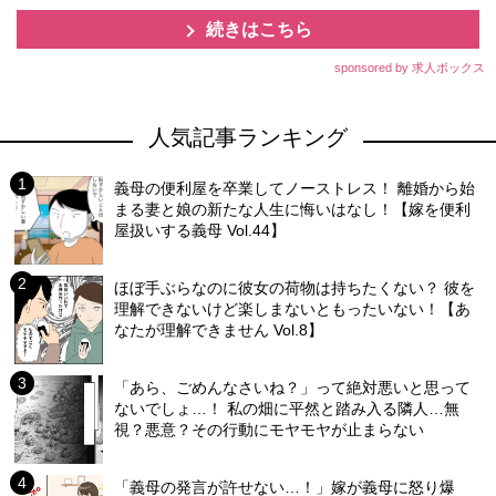
続きはこちら
sponsored by 求人ボックス
人気記事ランキング
義母の便利屋を卒業してノーストレス！ 離婚から始
まる妻と娘の新たな人生に悔いはなし！【嫁を便利
屋扱いする義母 Vol.44】
ほぼ手ぶらなのに彼女の荷物は持ちたくない？ 彼を
理解できないけど楽しまないともったいない！【あ
なたが理解できません Vol.8】
「あら、ごめんなさいね？」って絶対悪いと思って
ないでしょ…！ 私の畑に平然と踏み入る隣人…無
視？悪意？その行動にモヤモヤが止まらない
「義母の発言が許せない…！」嫁が義母に怒り爆