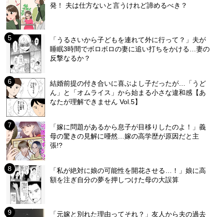
発！ 夫は仕方ないと言うけれど諦めるべき？
「うるさいから子どもを連れて外に行って？」夫が
睡眠3時間でボロボロの妻に追い打ちをかける…妻の
反撃なるか？
結婚前提の付き合いに喜ぶよし子だったが…「うど
ん」と「オムライス」から始まる小さな違和感【あ
なたが理解できません Vol.5】
「嫁に問題があるから息子が目移りしたのよ！」義
母の驚きの見解に唖然…嫁の高学歴が原因だと主
張!?
「私が絶対に娘の可能性を開花させる…！」娘に高
額を注ぎ自分の夢を押しつけた母の大誤算
「元嫁と別れた理由ってそれ？」友人から夫の過去