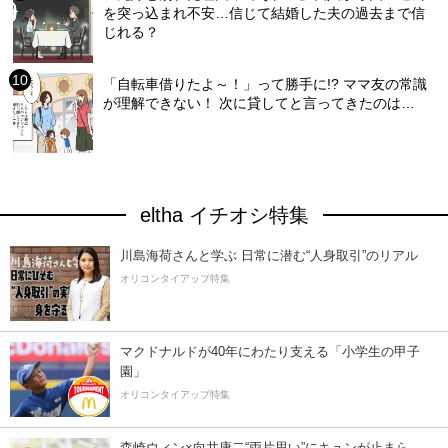
を突っ込まれ不安…信じて結婚した夫の過去まで信
じれる？
「自転車借りたよ～！」って勝手に!? ママ友の常識
が理解できない！ 次に貸してと言ってきたのは…
eltha イチオシ特集
川島海荷さんと学ぶ 日常に潜む“人身取引”のリアル
オリコンタイアップ特集
マクドナルドが40年にわたり支える「小学生の甲子
園」
オリコンタイアップ特集
森崎ウィン×向井康二“両片思い”にキュンが止まら