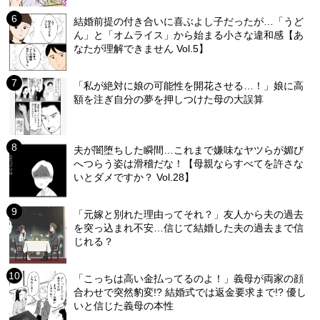
結婚前提の付き合いに喜ぶよし子だったが…「うど
ん」と「オムライス」から始まる小さな違和感【あ
なたが理解できません Vol.5】
「私が絶対に娘の可能性を開花させる…！」娘に高
額を注ぎ自分の夢を押しつけた母の大誤算
夫が闇堕ちした瞬間…これまで嫌味なヤツらが媚び
へつらう姿は滑稽だな！【母親ならすべてを許さな
いとダメですか？ Vol.28】
「元嫁と別れた理由ってそれ？」友人から夫の過去
を突っ込まれ不安…信じて結婚した夫の過去まで信
じれる？
「こっちは高い金払ってるのよ！」義母が両家の顔
合わせで突然豹変!? 結婚式では返金要求まで!? 優し
いと信じた義母の本性