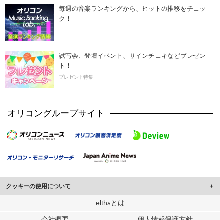
毎週の音楽ランキングから、ヒットの推移をチェッ
ク！
試写会、登壇イベント、サインチェキなどプレゼン
ト！
プレゼント特集
オリコングループサイト
クッキーの使用について
このサイトでは Cookie を使用して、ユーザーに合わせたコンテンツや広告の
elthaとは
表示、ソーシャル メディア機能の提供、広告の表示回数やクリック数の測定を
会社概要
個人情報保護方針
行っています。