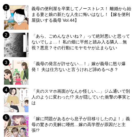
義母の便利屋を卒業してノーストレス！ 離婚から始
まる妻と娘の新たな人生に悔いはなし！【嫁を便利
屋扱いする義母 Vol.44】
「あら、ごめんなさいね？」って絶対悪いと思って
ないでしょ…！ 私の畑に平然と踏み入る隣人…無
視？悪意？その行動にモヤモヤが止まらない
「義母の発言が許せない…！」嫁が義母に怒り爆
発！ 夫は仕方ないと言うけれど諦めるべき？
「夫のスマホ画面がなんか怪しい…」ジム通いで別
人のように変わった!? 夫が隠していた衝撃の事実と
は
「嫁に問題があるから息子が目移りしたのよ！」義
母の驚きの見解に唖然…嫁の高学歴が原因だと主
張!?