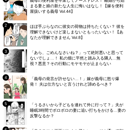
義母の便利屋を卒業してノーストレス！ 離婚から始
まる妻と娘の新たな人生に悔いはなし！【嫁を便利
屋扱いする義母 Vol.44】
ほぼ手ぶらなのに彼女の荷物は持ちたくない？ 彼を
理解できないけど楽しまないともったいない！【あ
なたが理解できません Vol.8】
「あら、ごめんなさいね？」って絶対悪いと思って
ないでしょ…！ 私の畑に平然と踏み入る隣人…無
視？悪意？その行動にモヤモヤが止まらない
「義母の発言が許せない…！」嫁が義母に怒り爆
発！ 夫は仕方ないと言うけれど諦めるべき？
「うるさいから子どもを連れて外に行って？」夫が
睡眠3時間でボロボロの妻に追い打ちをかける…妻の
反撃なるか？