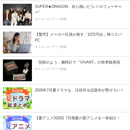
SUPER★DRAGON、自ら描いた”レトロフューチャ
ー”
オリコンタイアップ特集
【驚愕】メーカー社員が推す「10万円台」神コスパ
PC
オリコンタイアップ特集
「別班のよう」腕時計で『VIVANT』の世界観再現
オリコンタイアップ特集
2026年7月夏ドラマも、注目作＆話題作が勢ぞろい！
【夏アニメ2026】7月期夏の新アニメを一挙紹介！