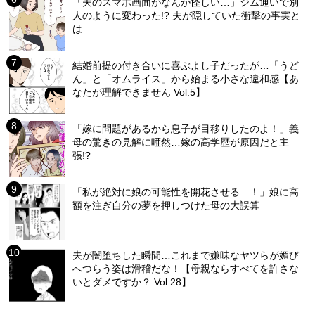
「夫のスマホ画面がなんか怪しい…」ジム通いで別
人のように変わった!? 夫が隠していた衝撃の事実と
は
結婚前提の付き合いに喜ぶよし子だったが…「うど
ん」と「オムライス」から始まる小さな違和感【あ
なたが理解できません Vol.5】
「嫁に問題があるから息子が目移りしたのよ！」義
母の驚きの見解に唖然…嫁の高学歴が原因だと主
張!?
「私が絶対に娘の可能性を開花させる…！」娘に高
額を注ぎ自分の夢を押しつけた母の大誤算
夫が闇堕ちした瞬間…これまで嫌味なヤツらが媚び
へつらう姿は滑稽だな！【母親ならすべてを許さな
いとダメですか？ Vol.28】