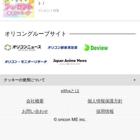
ト！
プレゼント特集
オリコングループサイト
クッキーの使用について
このサイトでは Cookie を使用して、ユーザーに合わせたコンテンツや広告の
elthaとは
表示、ソーシャル メディア機能の提供、広告の表示回数やクリック数の測定を
会社概要
個人情報保護方針
行っています。
また、ユーザーによるサイトの利用状況についても情報を収集し、ソーシャル
お問い合わせ
採用情報
メディアや広告配信、データ解析の各パートナーに提供しています。
各パートナーは、この情報とユーザーが各パートナーに提供した他の情報や、
© oricon ME inc.
ユーザーが各パートナーのサービスを使用したときに収集した他の情報を組み
合わせて使用することがあります。