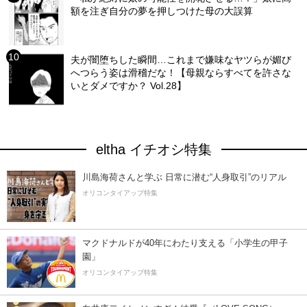
額を注ぎ自分の夢を押しつけた母の大誤算
夫が闇堕ちした瞬間…これまで嫌味なヤツらが媚び
へつらう姿は滑稽だな！【母親ならすべてを許さな
いとダメですか？ Vol.28】
eltha イチオシ特集
川島海荷さんと学ぶ 日常に潜む“人身取引”のリアル
オリコンタイアップ特集
マクドナルドが40年にわたり支える「小学生の甲子
園」
オリコンタイアップ特集