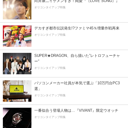
向井康二イケメンすぎ！純愛『（LOVE SONG）』
オリコンタイアップ特集
デカすぎ都市伝説発生!?ファミマ45％増量作戦再来
オリコンタイアップ特集
SUPER★DRAGON、自ら描いた”レトロフューチャ
ー”
オリコンタイアップ特集
パソコンメーカー社員が本気で選ぶ「10万円台PC3
選」
オリコンタイアップ特集
一番似合う登場人物は…『VIVANT』限定ウオッチ
オリコンタイアップ特集