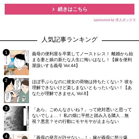
続きはこちら
sponsored by 求人ボックス
人気記事ランキング
義母の便利屋を卒業してノーストレス！ 離婚から始
まる妻と娘の新たな人生に悔いはなし！【嫁を便利
屋扱いする義母 Vol.44】
ほぼ手ぶらなのに彼女の荷物は持ちたくない？ 彼を
理解できないけど楽しまないともったいない！【あ
なたが理解できません Vol.8】
「あら、ごめんなさいね？」って絶対悪いと思って
ないでしょ…！ 私の畑に平然と踏み入る隣人…無
視？悪意？その行動にモヤモヤが止まらない
「義母の発言が許せない…！」嫁が義母に怒り爆