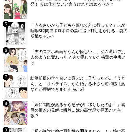
発！ 夫は仕方ないと言うけれど諦めるべき？
「うるさいから子どもを連れて外に行って？」夫が
睡眠3時間でボロボロの妻に追い打ちをかける…妻の
反撃なるか？
「夫のスマホ画面がなんか怪しい…」ジム通いで別
人のように変わった!? 夫が隠していた衝撃の事実と
は
結婚前提の付き合いに喜ぶよし子だったが…「うど
ん」と「オムライス」から始まる小さな違和感【あ
なたが理解できません Vol.5】
「嫁に問題があるから息子が目移りしたのよ！」義
母の驚きの見解に唖然…嫁の高学歴が原因だと主
張!?
「私が絶対に娘の可能性を開花させる…！」娘に高