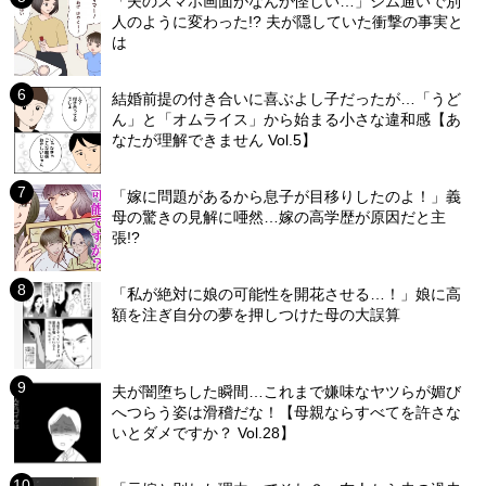
「夫のスマホ画面がなんか怪しい…」ジム通いで別
人のように変わった!? 夫が隠していた衝撃の事実と
は
結婚前提の付き合いに喜ぶよし子だったが…「うど
ん」と「オムライス」から始まる小さな違和感【あ
なたが理解できません Vol.5】
「嫁に問題があるから息子が目移りしたのよ！」義
母の驚きの見解に唖然…嫁の高学歴が原因だと主
張!?
「私が絶対に娘の可能性を開花させる…！」娘に高
額を注ぎ自分の夢を押しつけた母の大誤算
夫が闇堕ちした瞬間…これまで嫌味なヤツらが媚び
へつらう姿は滑稽だな！【母親ならすべてを許さな
いとダメですか？ Vol.28】