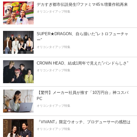
デカすぎ都市伝説発生!?ファミマ45％増量作戦再来
オリコンタイアップ特集
SUPER★DRAGON、自ら描いた”レトロフューチャ
ー”
オリコンタイアップ特集
CROWN HEAD、結成1周年で見えた”バンドらしさ”
オリコンタイアップ特集
【驚愕】メーカー社員が推す「10万円台」神コスパ
PC
オリコンタイアップ特集
『VIVANT』限定ウオッチ、プロデューサーの感想は
オリコンタイアップ特集