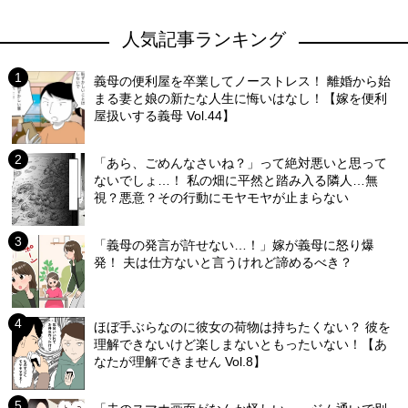
人気記事ランキング
義母の便利屋を卒業してノーストレス！ 離婚から始
まる妻と娘の新たな人生に悔いはなし！【嫁を便利
屋扱いする義母 Vol.44】
「あら、ごめんなさいね？」って絶対悪いと思って
ないでしょ…！ 私の畑に平然と踏み入る隣人…無
視？悪意？その行動にモヤモヤが止まらない
「義母の発言が許せない…！」嫁が義母に怒り爆
発！ 夫は仕方ないと言うけれど諦めるべき？
ほぼ手ぶらなのに彼女の荷物は持ちたくない？ 彼を
理解できないけど楽しまないともったいない！【あ
なたが理解できません Vol.8】