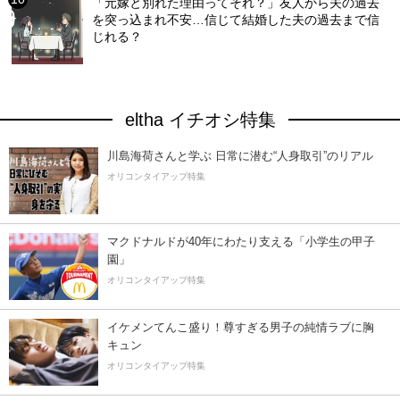
「元嫁と別れた理由ってそれ？」友人から夫の過去
を突っ込まれ不安…信じて結婚した夫の過去まで信
じれる？
eltha イチオシ特集
川島海荷さんと学ぶ 日常に潜む“人身取引”のリアル
オリコンタイアップ特集
マクドナルドが40年にわたり支える「小学生の甲子
園」
オリコンタイアップ特集
イケメンてんこ盛り！尊すぎる男子の純情ラブに胸
キュン
オリコンタイアップ特集