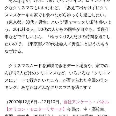
そんななか、7位に【家】がランクイン。ロマンティッ
クなクリスマスもいいけれど、「あえて出かけずにクリ
スマスケーキを家でも食べながらゆっくり過ごしたい」
（東京都／30代／男性）という“家でマッタリ派”も多いよ
う。20代社会人、30代の人からの回答が目立ち、普段仕
事などで忙しいぶん、「ゆっくり2人だけの時間を過ごし
たいので」（東京都／20代社会人／男性）と思うのもう
なずける。
クリスマスムードを満喫できるデート場所や、家での
んびり2人だけのクリスマスなど、いろいろな「クリスマ
スにデートで行きたいところ」が寄せられた今回のラン
キング。あなたはどんなクリスマスを過ごす？
（2007年12月6日～12月10日、
自社アンケート・パネル
【オリコン・モニターリサーチ】
会員の、中・高校生、