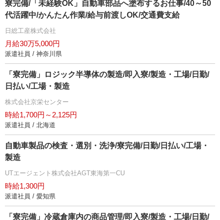
寮完備/「未経験OK」自動車部品へ塗布するお仕事/40～50
代活躍中/かんたん作業/給与前渡しOK/交通費支給
日総工産株式会社
月給30万5,000円
派遣社員 / 神奈川県
「寮完備」ロジック半導体の製造/即入寮/製造・工場/日勤/
日払い/工場・製造
株式会社京栄センター
時給1,700円～2,125円
派遣社員 / 北海道
自動車製品の検査・選別・洗浄/寮完備/日勤/日払い/工場・
製造
UTエージェント株式会社AGT東海第一CU
時給1,300円
派遣社員 / 愛知県
「寮完備」冷蔵倉庫内の商品管理/即入寮/製造・工場/日勤/