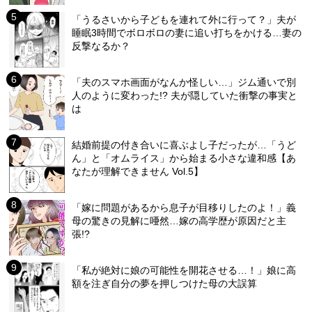
「うるさいから子どもを連れて外に行って？」夫が
睡眠3時間でボロボロの妻に追い打ちをかける…妻の
反撃なるか？
「夫のスマホ画面がなんか怪しい…」ジム通いで別
人のように変わった!? 夫が隠していた衝撃の事実と
は
結婚前提の付き合いに喜ぶよし子だったが…「うど
ん」と「オムライス」から始まる小さな違和感【あ
なたが理解できません Vol.5】
「嫁に問題があるから息子が目移りしたのよ！」義
母の驚きの見解に唖然…嫁の高学歴が原因だと主
張!?
「私が絶対に娘の可能性を開花させる…！」娘に高
額を注ぎ自分の夢を押しつけた母の大誤算