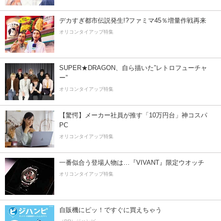
デカすぎ都市伝説発生!?ファミマ45％増量作戦再来
オリコンタイアップ特集
SUPER★DRAGON、自ら描いた”レトロフューチャ
ー”
オリコンタイアップ特集
【驚愕】メーカー社員が推す「10万円台」神コスパ
PC
オリコンタイアップ特集
一番似合う登場人物は…『VIVANT』限定ウオッチ
オリコンタイアップ特集
自販機にピッ！ですぐに買えちゃう