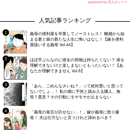
sponsored by 求人ボックス
人気記事ランキング
義母の便利屋を卒業してノーストレス！ 離婚から始
まる妻と娘の新たな人生に悔いはなし！【嫁を便利
屋扱いする義母 Vol.44】
ほぼ手ぶらなのに彼女の荷物は持ちたくない？ 彼を
理解できないけど楽しまないともったいない！【あ
なたが理解できません Vol.8】
「あら、ごめんなさいね？」って絶対悪いと思って
ないでしょ…！ 私の畑に平然と踏み入る隣人…無
視？悪意？その行動にモヤモヤが止まらない
「義母の発言が許せない…！」嫁が義母に怒り爆
発！ 夫は仕方ないと言うけれど諦めるべき？