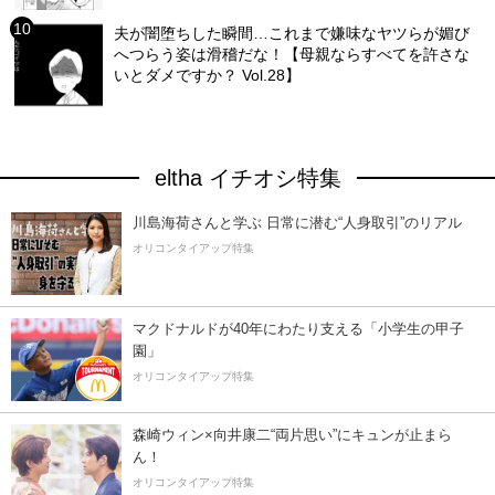
夫が闇堕ちした瞬間…これまで嫌味なヤツらが媚び
へつらう姿は滑稽だな！【母親ならすべてを許さな
いとダメですか？ Vol.28】
eltha イチオシ特集
川島海荷さんと学ぶ 日常に潜む“人身取引”のリアル
オリコンタイアップ特集
マクドナルドが40年にわたり支える「小学生の甲子
園」
オリコンタイアップ特集
森崎ウィン×向井康二“両片思い”にキュンが止まら
ん！
オリコンタイアップ特集