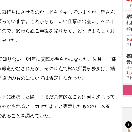
年収
正社
気持ちにさせるのか、ドキドキしていますが、皆さん
結
願っています。これからも、いい仕事に出会い、ベスト
礼
和
すので、変わらぬご声援を賜りたく、どうぞよろしくお
エ
月給
てみせた。
正社
福
て知り合い、04年に交際が明らかになった。先月、一部
営
う報道がなされたが、その時点で松の所属事務所は、結
社
月
交際そのものについては否定しなかった。
正社
トに出演した際、「まだ具体的なことは何も決まって
冷やかされると「ガセだよ」と否定したものの「来春
であることを認めていた。