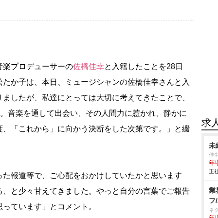
音楽プロデューサーの
佐橋佳幸
と入籍したことを28日
松たか子は、本日、ミュージシャンの佐橋佳幸さんと入
りましたが、私達にとっては大切に考えてきたことで、
ん。音楽を通して出会い、その人間力に惹かれ、静かに
求
度、「これから」に向かう決断をした次第です。」と綴
未
佳
年
正社
た報道等で、ご心配をおかけしていたかと思います
業
る、と少々甘えてきました。やっと自分の言葉でご報告
フ
思っています」とコメント。
ネ