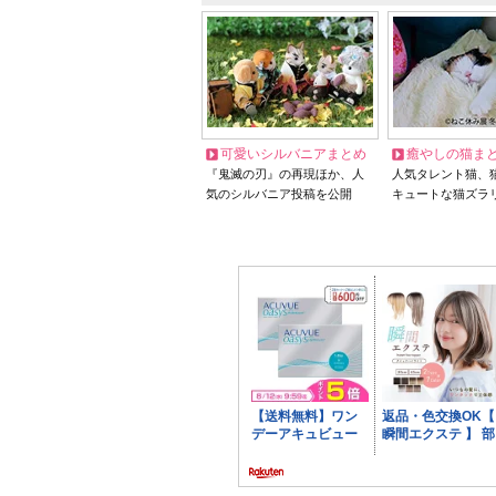
可愛いシルバニアまとめ
癒やしの猫ま
『鬼滅の刃』の再現ほか、人
人気タレント猫、
気のシルバニア投稿を公開
キュートな猫ズラ