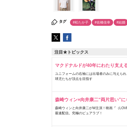
タグ
#松たか子
#佐橋佳幸
#結婚
注目★トピックス
マクドナルドが40年にわたり支え
ユニフォームの右袖には出場者のみに与えられ
球児たちが頂点を目指す
森崎ウィン×向井康二“両片思い”
森崎ウィンと向井康二がW主演！映画『（LOVE S
最速配信。究極のピュアラブ！