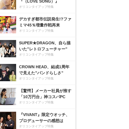
『（LOVE SONG）』
オリコンタイアップ特集
デカすぎ都市伝説発生!?ファ
ミマ45％増量作戦再来
オリコンタイアップ特集
SUPER★DRAGON、自ら描
いた”レトロフューチャー”
オリコンタイアップ特集
CROWN HEAD、結成1周年
で見えた”バンドらしさ”
オリコンタイアップ特集
【驚愕】メーカー社員が推す
「10万円台」神コスパPC
オリコンタイアップ特集
『VIVANT』限定ウオッチ、
プロデューサーの感想は
オリコンタイアップ特集