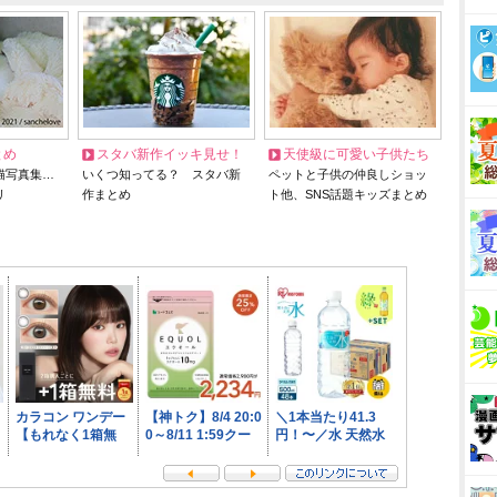
とめ
スタバ新作イッキ見せ！
天使級に可愛い子供たち
猫写真集…
いくつ知ってる？ スタバ新
ペットと子供の仲良しショッ
リ
作まとめ
ト他、SNS話題キッズまとめ