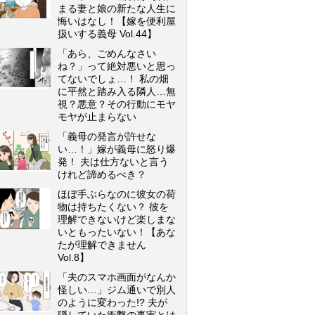
まる妻と娘の新たな人生に
悔いはなし！【嫁を便利屋
扱いする義母 Vol.44】
「あら、ごめんなさい
ね？」って絶対悪いと思っ
てないでしょ…！ 私の畑
に平然と踏み入る隣人…無
視？悪意？その行動にモヤ
モヤが止まらない
「義母の発言が許せな
い…！」嫁が義母に怒り爆
発！ 夫は仕方ないと言う
けれど諦めるべき？
ほぼ手ぶらなのに彼女の荷
物は持ちたくない？ 彼を
理解できないけど楽しまな
いともったいない！【あな
たが理解できません
Vol.8】
「夫のスマホ画面がなんか
怪しい…」ジム通いで別人
のように変わった!? 夫が