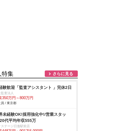
人特集
さらに見る
経験歓迎「監査アシスタント 」完休2日
生監査法人
収350万円～800万円
員 / 東京都
界未経験OK!採用強化中!/営業スタッ
/20代平均年収555万
クステージ日進駅前店