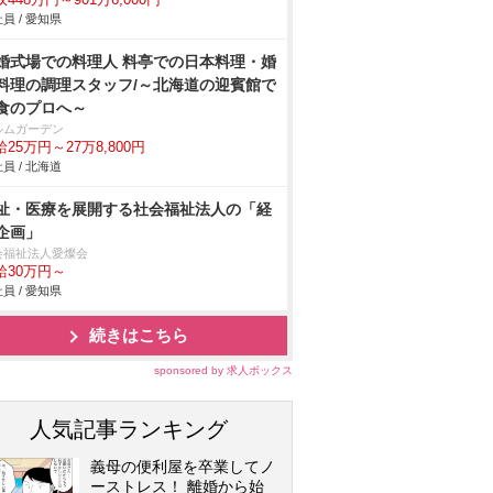
448万円～901万6,000円
員 / 愛知県
婚式場での料理人 料亭での日本料理・婚
料理の調理スタッフ/～北海道の迎賓館で
食のプロへ～
ルムガーデン
25万円～27万8,800円
員 / 北海道
祉・医療を展開する社会福祉法人の「経
企画」
会福祉法人愛燦会
給30万円～
員 / 愛知県
続きはこちら
sponsored by 求人ボックス
人気記事ランキング
義母の便利屋を卒業してノ
ーストレス！ 離婚から始