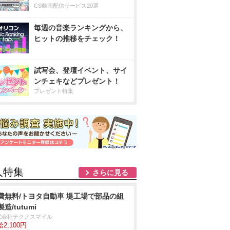
CS動画配信サービス20選
毎週の音楽ランキングから、
ヒットの推移をチェック！
試写会、登壇イベント、サイ
ンチェキなどプレゼント！
プレゼント特集
人特集
さらに見る
費無料/トヨタ自動車 堤工場で部品の組
造/tutumi
式会社テクノスマイル
2,100円