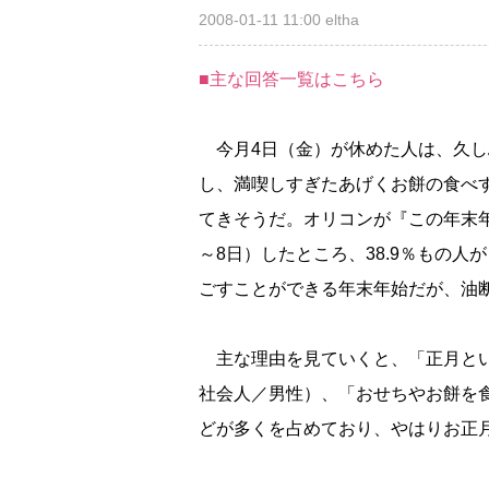
2008-01-11 11:00
eltha
■主な回答一覧はこちら
今月4日（金）が休めた人は、久し
し、満喫しすぎたあげくお餅の食べ
てきそうだ。オリコンが『この年末年
～8日）したところ、38.9％もの
ごすことができる年末年始だが、油
主な理由を見ていくと、「正月とい
社会人／男性）、「おせちやお餅を
どが多くを占めており、やはりお正