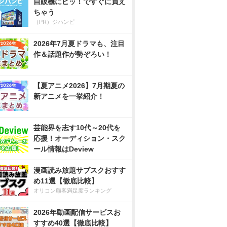
自販機にピッ！ですぐに買え
ちゃう
（PR）ジハンピ
2026年7月夏ドラマも、注目
作＆話題作が勢ぞろい！
【夏アニメ2026】7月期夏の
新アニメを一挙紹介！
芸能界を志す10代～20代を
応援！オーディション・スク
ール情報はDeview
漫画読み放題サブスクおすす
め11選【徹底比較】
オリコン顧客満足度ランキング
2026年動画配信サービスお
すすめ40選【徹底比較】