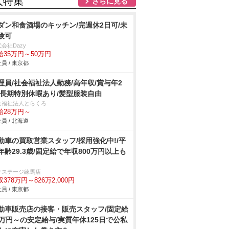
人特集
さらに見る
ダン和食酒場のキッチン/完週休2日可/未
験可
会社Dazy
給35万円～50万円
員 / 東京都
理員/社会福祉法人勤務/高年収/賞与年2
/長期特別休暇あり/髪型服装自由
会福祉法人とらくろ
給28万円～
員 / 北海道
動車の買取営業スタッフ/採用強化中!/平
年齢29.3歳/固定給で年収800万円以上も
クステージ練馬店
378万円～826万2,000円
員 / 東京都
動車販売店の接客・販売スタッフ/固定給
2万円～の安定給与/実質年休125日で公私