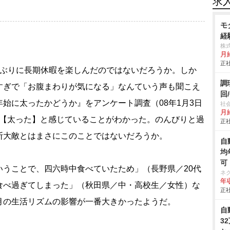
求
モ
経
株式
月
正社
ぶりに長期休暇を楽しんだのではないだろうか。しか
調
すぎで「お腹まわりが気になる」なんていう声も聞こえ
回
始に太ったかどうか』をアンケート調査（08年1月3日
社
月
人が【太った】と感じていることがわかった。のんびりと過
正社
断大敵とはまさにこのことではないだろうか。
自
均
可
うことで、四六時中食べていたため」（長野県／20代
ネ
年収
食べ過ぎてしまった」（秋田県／中・高校生／女性）な
正社
月の生活リズムの影響が一番大きかったようだ。
自
3