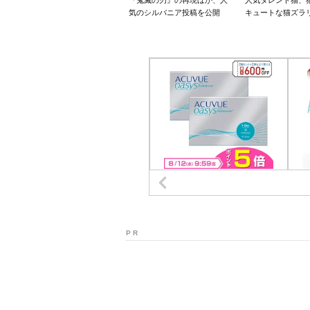
『鬼滅の刃』の再現ほか、人
人気タレント猫、
気のシルバニア投稿を公開
キュートな猫ズラ
P R