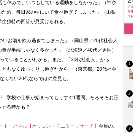
と
活も休みで、いつもしている運動をしなかった」（神奈
UN
のため、毎日家の中にいて食べ過ぎてしまった」（山梨
年収
正社
学生独特の回答が見受けられる。
ついお酒を飲み過ぎてしまった」（岡山県／20代社会人
の量が半端じゃなく多かった」（北海道／40代／男性）
っていることがわかる。また、「20代社会人」から
こともなくゆっくりし過ぎたから」（東京都／20代社会
なくない20代ならではの意見も。
、学校や仕事が始まってもうすぐ1週間。そろそろお正
させる時かも？
ート・パネル【オリコン・モニターリサーチ】
会員の、