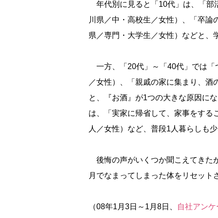
年代別に見ると「10代」は、「部
川県／中・高校生／女性）、「卒論
県／専門・大学生／女性）などと、
一方、「20代」～「40代」では「
／女性）、「親戚の家に集まり、酒
と、『お酒』が1つの大きな原因にな
は、「実家に帰省して、家事をする
人／女性）など、普段1人暮らしも少
後悔の声がいくつか聞こえてきたが
月でなまってしまった体をリセット
（08年1月3日～1月8日、
自社アンケ