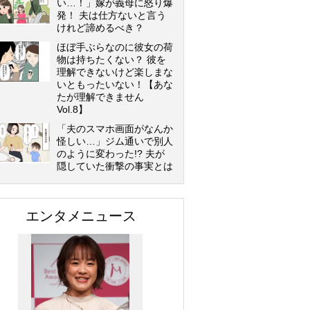
い…！」嫁が義母に怒り爆
発！ 夫は仕方ないと言う
けれど諦めるべき？
ほぼ手ぶらなのに彼女の荷
物は持ちたくない？ 彼を
理解できないけど楽しまな
いともったいない！【あな
たが理解できません
Vol.8】
「夫のスマホ画面がなんか
怪しい…」ジム通いで別人
のように変わった!? 夫が
隠していた衝撃の事実とは
エンタメニュース