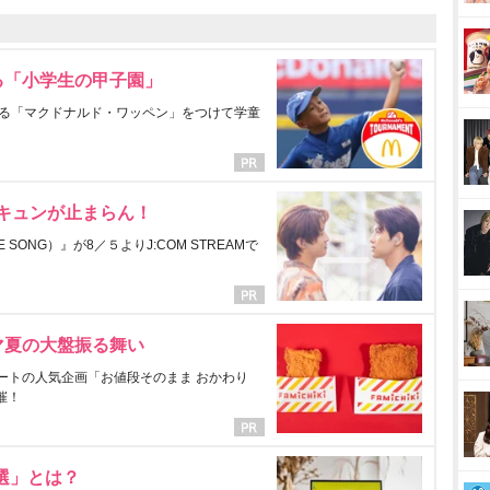
る「小学生の甲子園」
る「マクドナルド・ワッペン」をつけて学童
にキュンが止まらん！
ONG）』が8／５よりJ:COM STREAMで
マ夏の大盤振る舞い
ートの人気企画「お値段そのまま おかわり
催！
選」とは？