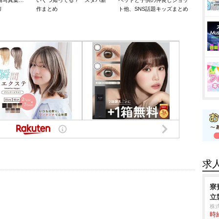
猫写真集…
いくつ知ってる？ スタバ新
ペットと子供の仲良しショッ
リ
作まとめ
ト他、SNS話題キッズまとめ
求
寮
立製
株
時給