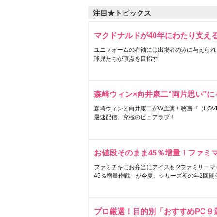
注目★トピックス
マクドナルドが40年にわたり支え
ユニフォームの右袖には出場者のみに与えられ
球児たちが頂点を目指す
森崎ウィン×向井康二“両片思い”
森崎ウィンと向井康二がW主演！映画『（LOVE S
最速配信。究極のピュアラブ！
お値段そのまま45％増量！ファミ
ファミチキにお弁当にアイスも!?ファミリーマ
45％増量作戦」が今夏、シリーズ初の年2回開
プロ厳選！目的別「おすすめPC９