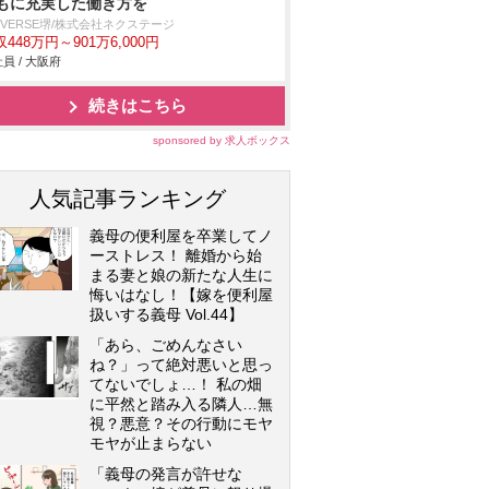
もに充実した働き方を
IVERSE堺/株式会社ネクステージ
448万円～901万6,000円
員 / 大阪府
続きはこちら
sponsored by 求人ボックス
人気記事ランキング
義母の便利屋を卒業してノ
ーストレス！ 離婚から始
まる妻と娘の新たな人生に
悔いはなし！【嫁を便利屋
扱いする義母 Vol.44】
「あら、ごめんなさい
ね？」って絶対悪いと思っ
てないでしょ…！ 私の畑
に平然と踏み入る隣人…無
視？悪意？その行動にモヤ
モヤが止まらない
「義母の発言が許せな