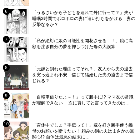
「うるさいから子どもを連れて外に行って？」夫が
睡眠3時間でボロボロの妻に追い打ちをかける…妻の
反撃なるか？
「私が絶対に娘の可能性を開花させる…！」娘に高
額を注ぎ自分の夢を押しつけた母の大誤算
「元嫁と別れた理由ってそれ？」友人から夫の過去
を突っ込まれ不安…信じて結婚した夫の過去まで信
じれる？
「自転車借りたよ～！」って勝手に!? ママ友の常識
が理解できない！ 次に貸してと言ってきたのは…
「育休中でしょ？手伝って！」嫁を好き勝手使う義
母のお願いを断りたい！ 頼みの綱の夫はまさかの無
関心!? 自体は最悪の結末に…