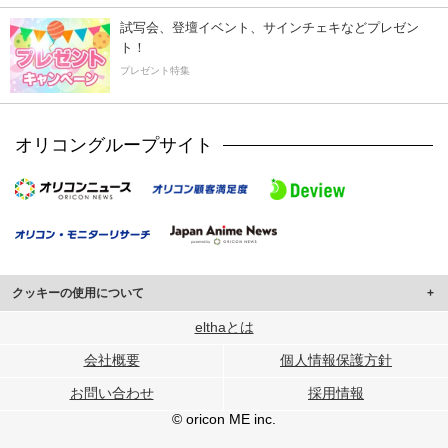
試写会、登壇イベント、サインチェキなどプレゼン
ト！
プレゼント特集
オリコングループサイト
クッキーの使用について
このサイトでは Cookie を使用して、ユーザーに合わせたコンテンツや広告の
elthaとは
表示、ソーシャル メディア機能の提供、広告の表示回数やクリック数の測定を
会社概要
個人情報保護方針
行っています。
また、ユーザーによるサイトの利用状況についても情報を収集し、ソーシャル
お問い合わせ
採用情報
メディアや広告配信、データ解析の各パートナーに提供しています。
各パートナーは、この情報とユーザーが各パートナーに提供した他の情報や、
© oricon ME inc.
ユーザーが各パートナーのサービスを使用したときに収集した他の情報を組み
合わせて使用することがあります。