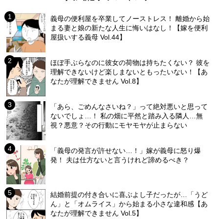
義母の便利屋を卒業してノーストレス！ 離婚から始
まる妻と娘の新たな人生に悔いはなし！【嫁を便利
屋扱いする義母 Vol.44】
ほぼ手ぶらなのに彼女の荷物は持ちたくない？ 彼を
理解できないけど楽しまないともったいない！【あ
なたが理解できません Vol.8】
「あら、ごめんなさいね？」って絶対悪いと思って
ないでしょ…！ 私の畑に平然と踏み入る隣人…無
視？悪意？その行動にモヤモヤが止まらない
「義母の発言が許せない…！」嫁が義母に怒り爆
発！ 夫は仕方ないと言うけれど諦めるべき？
結婚前提の付き合いに喜ぶよし子だったが…「うど
ん」と「オムライス」から始まる小さな違和感【あ
なたが理解できません Vol.5】