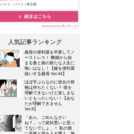
バイト・パート / 東京都
続きはこちら
sponsored by 求人ボックス
人気記事ランキング
義母の便利屋を卒業してノ
ーストレス！ 離婚から始
まる妻と娘の新たな人生に
悔いはなし！【嫁を便利屋
扱いする義母 Vol.44】
ほぼ手ぶらなのに彼女の荷
物は持ちたくない？ 彼を
理解できないけど楽しまな
いともったいない！【あな
たが理解できません
Vol.8】
「あら、ごめんなさい
ね？」って絶対悪いと思っ
てないでしょ…！ 私の畑
に平然と踏み入る隣人…無