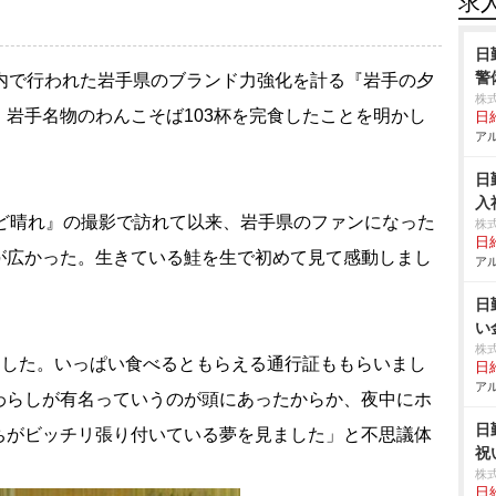
求
日
警
都内で行われた岩手県のブランド力強化を計る『岩手の夕
株
岩手名物のわんこそば103杯を完食したことを明かし
日給
アル
日
入
ど晴れ』の撮影で訪れて以来、岩手県のファンになった
株
日給
が広かった。生きている鮭を生で初めて見て感動しまし
アル
日
い
株
ました。いっぱい食べるともらえる通行証ももらいまし
日給
アル
わらしが有名っていうのが頭にあったからか、夜中にホ
日
ちがビッチリ張り付いている夢を見ました」と不思議体
祝
株
日給