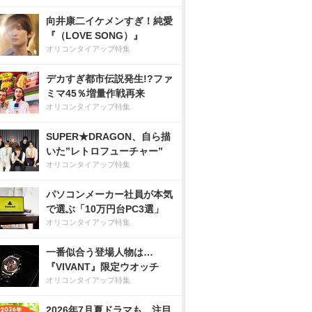
向井康二イケメンすぎ！純愛
『（LOVE SONG）』
オリコンタイアップ特集
デカすぎ都市伝説発生!?ファ
ミマ45％増量作戦再来
オリコンタイアップ特集
SUPER★DRAGON、自ら描
いた”レトロフューチャー”
オリコンタイアップ特集
パソコンメーカー社員が本気
で選ぶ「10万円台PC3選」
オリコンタイアップ特集
一番似合う登場人物は…
『VIVANT』限定ウオッチ
オリコンタイアップ特集
2026年7月夏ドラマも、注目