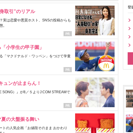
登
身取引”のリアル
？実は恋愛や悪質ホスト、SNSの投稿からも
態。
る「小学生の甲子園」
る「マクドナルド・ワッペン」をつけて学童
にキュンが止まらん！
ONG）』が8／５よりJ:COM STREAMで
マ夏の大盤振る舞い
ートの人気企画「お値段そのまま おかわり