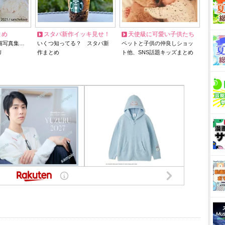
とめ
スタバ新作イッキ見せ！
天使級に可愛い子供たち
猫写真集…
いくつ知ってる？ スタバ新
ペットと子供の仲良しショッ
リ
作まとめ
ト他、SNS話題キッズまとめ