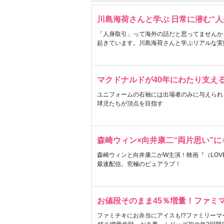
川島海荷さんと学ぶ 日常に潜む“人
「人身取引」って海外の話だと思ってませんか
起きています。川島海荷さんと学ぶリアルな実
マクドナルドが40年にわたり支え
ユニフォームの右袖には出場者のみに与えられ
球児たちが頂点を目指す
森崎ウィン×向井康二“両片思い”
森崎ウィンと向井康二がW主演！映画『（LOVE S
最速配信。究極のピュアラブ！
お値段そのまま45％増量！ファミ
ファミチキにお弁当にアイスも!?ファミリーマ