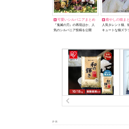
可愛いシルバニアまとめ
癒やしの猫ま
『鬼滅の刃』の再現ほか、人
人気タレント猫、
気のシルバニア投稿を公開
キュートな猫ズラ
P R