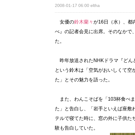
2008-01-17 06:00
eltha
女優の
鈴木蘭々
が16日（水）、
べ』の記者会見に出席。そのなかで、
た。
昨年放送されたNHKドラマ『どん
という鈴木は「空気がおいしくて空
た」とその魅力を語った。
また、わんこそばを「103杯食べ
た」と告白し、「岩手といえば座敷
テルで寝てた時に、窓の外に子供た
験も告白していた。