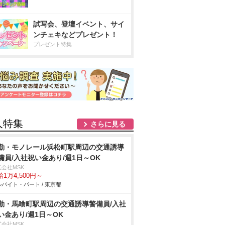
試写会、登壇イベント、サイ
ンチェキなどプレゼント！
プレゼント特集
人特集
さらに見る
勤・モノレール浜松町駅周辺の交通誘導
備員/入社祝い金あり/週1日～OK
式会社MSK
1万4,500円～
バイト・パート / 東京都
勤・馬喰町駅周辺の交通誘導警備員/入社
い金あり/週1日～OK
式会社MSK