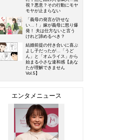
視？悪意？その行動にモヤ
モヤが止まらない
「義母の発言が許せな
い…！」嫁が義母に怒り爆
発！ 夫は仕方ないと言う
けれど諦めるべき？
結婚前提の付き合いに喜ぶ
よし子だったが…「うど
ん」と「オムライス」から
始まる小さな違和感【あな
たが理解できません
Vol.5】
エンタメニュース