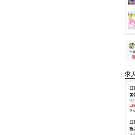
求
日
警
株
日給
アル
日
祝
株