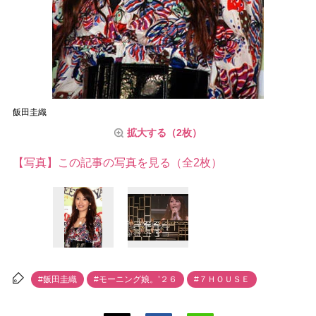
飯田圭織
拡大する（2枚）
【写真】この記事の写真を見る（全2枚）
#飯田圭織
#モーニング娘。’２６
#７ＨＯＵＳＥ