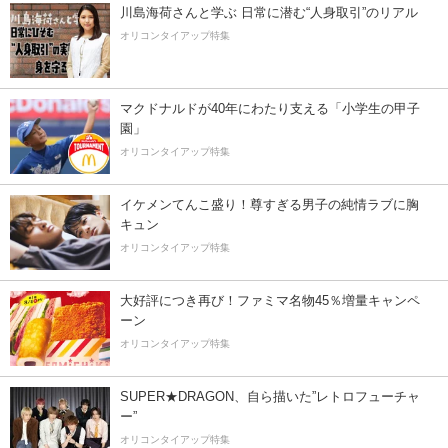
川島海荷さんと学ぶ 日常に潜む“人身取引”のリアル
オリコンタイアップ特集
マクドナルドが40年にわたり支える「小学生の甲子
園」
オリコンタイアップ特集
イケメンてんこ盛り！尊すぎる男子の純情ラブに胸
キュン
オリコンタイアップ特集
大好評につき再び！ファミマ名物45％増量キャンペ
ーン
オリコンタイアップ特集
SUPER★DRAGON、自ら描いた”レトロフューチャ
ー”
オリコンタイアップ特集