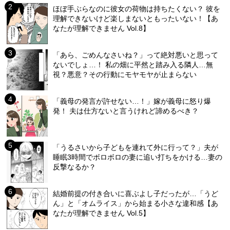
ほぼ手ぶらなのに彼女の荷物は持ちたくない？ 彼を
理解できないけど楽しまないともったいない！【あ
なたが理解できません Vol.8】
「あら、ごめんなさいね？」って絶対悪いと思って
ないでしょ…！ 私の畑に平然と踏み入る隣人…無
視？悪意？その行動にモヤモヤが止まらない
「義母の発言が許せない…！」嫁が義母に怒り爆
発！ 夫は仕方ないと言うけれど諦めるべき？
「うるさいから子どもを連れて外に行って？」夫が
睡眠3時間でボロボロの妻に追い打ちをかける…妻の
反撃なるか？
結婚前提の付き合いに喜ぶよし子だったが…「うど
ん」と「オムライス」から始まる小さな違和感【あ
なたが理解できません Vol.5】