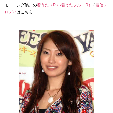
モーニング娘。の
着うた（R）/着うたフル（R）
/
着信メ
ロディ
はこちら