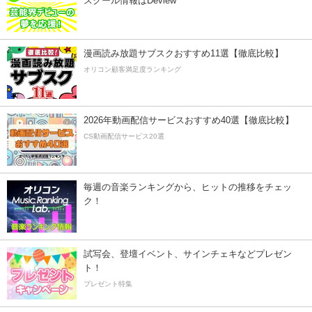
スクール情報はDeview
漫画読み放題サブスクおすすめ11選【徹底比較】
オリコン顧客満足度ランキング
2026年動画配信サービスおすすめ40選【徹底比較】
CS動画配信サービス20選
毎週の音楽ランキングから、ヒットの推移をチェッ
ク！
試写会、登壇イベント、サインチェキなどプレゼン
ト！
プレゼント特集