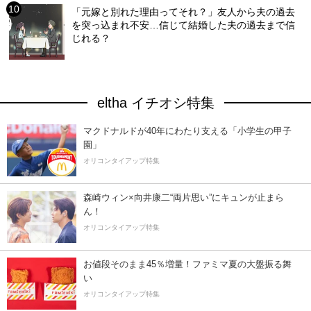
「元嫁と別れた理由ってそれ？」友人から夫の過去
を突っ込まれ不安…信じて結婚した夫の過去まで信
じれる？
eltha イチオシ特集
マクドナルドが40年にわたり支える「小学生の甲子
園」
オリコンタイアップ特集
森崎ウィン×向井康二“両片思い”にキュンが止まら
ん！
オリコンタイアップ特集
お値段そのまま45％増量！ファミマ夏の大盤振る舞
い
オリコンタイアップ特集