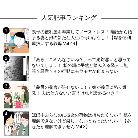
人気記事ランキング
義母の便利屋を卒業してノーストレス！ 離婚から始
まる妻と娘の新たな人生に悔いはなし！【嫁を便利
屋扱いする義母 Vol.44】
「あら、ごめんなさいね？」って絶対悪いと思って
ないでしょ…！ 私の畑に平然と踏み入る隣人…無
視？悪意？その行動にモヤモヤが止まらない
「義母の発言が許せない…！」嫁が義母に怒り爆
発！ 夫は仕方ないと言うけれど諦めるべき？
ほぼ手ぶらなのに彼女の荷物は持ちたくない？ 彼を
理解できないけど楽しまないともったいない！【あ
なたが理解できません Vol.8】