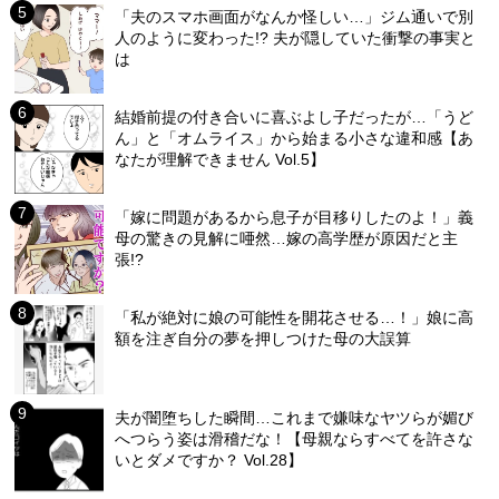
「夫のスマホ画面がなんか怪しい…」ジム通いで別
人のように変わった!? 夫が隠していた衝撃の事実と
は
結婚前提の付き合いに喜ぶよし子だったが…「うど
ん」と「オムライス」から始まる小さな違和感【あ
なたが理解できません Vol.5】
「嫁に問題があるから息子が目移りしたのよ！」義
母の驚きの見解に唖然…嫁の高学歴が原因だと主
張!?
「私が絶対に娘の可能性を開花させる…！」娘に高
額を注ぎ自分の夢を押しつけた母の大誤算
夫が闇堕ちした瞬間…これまで嫌味なヤツらが媚び
へつらう姿は滑稽だな！【母親ならすべてを許さな
いとダメですか？ Vol.28】