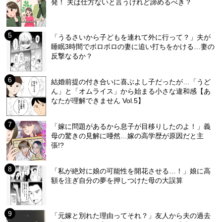
発！ 夫は仕方ないと言うけれど諦めるべき？
「うるさいから子どもを連れて外に行って？」夫が
睡眠3時間でボロボロの妻に追い打ちをかける…妻の
反撃なるか？
結婚前提の付き合いに喜ぶよし子だったが…「うど
ん」と「オムライス」から始まる小さな違和感【あ
なたが理解できません Vol.5】
「嫁に問題があるから息子が目移りしたのよ！」義
母の驚きの見解に唖然…嫁の高学歴が原因だと主
張!?
「私が絶対に娘の可能性を開花させる…！」娘に高
額を注ぎ自分の夢を押しつけた母の大誤算
「元嫁と別れた理由ってそれ？」友人から夫の過去