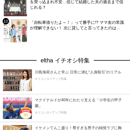
を突っ込まれ不安…信じて結婚した夫の過去まで信
じれる？
「自転車借りたよ～！」って勝手に!? ママ友の常識
が理解できない！ 次に貸してと言ってきたのは…
eltha イチオシ特集
川島海荷さんと学ぶ 日常に潜む“人身取引”のリアル
オリコンタイアップ特集
マクドナルドが40年にわたり支える「小学生の甲子
園」
オリコンタイアップ特集
イケメンてんこ盛り！尊すぎる男子の純情ラブに胸