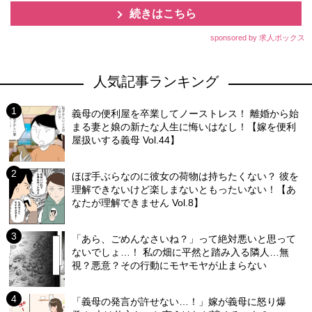
続きはこちら
sponsored by 求人ボックス
人気記事ランキング
義母の便利屋を卒業してノーストレス！ 離婚から始
まる妻と娘の新たな人生に悔いはなし！【嫁を便利
屋扱いする義母 Vol.44】
ほぼ手ぶらなのに彼女の荷物は持ちたくない？ 彼を
理解できないけど楽しまないともったいない！【あ
なたが理解できません Vol.8】
「あら、ごめんなさいね？」って絶対悪いと思って
ないでしょ…！ 私の畑に平然と踏み入る隣人…無
視？悪意？その行動にモヤモヤが止まらない
「義母の発言が許せない…！」嫁が義母に怒り爆