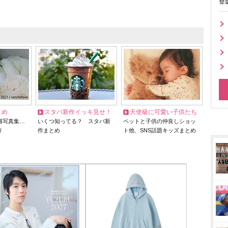
登
とめ
スタバ新作イッキ見せ！
天使級に可愛い子供たち
猫写真集…
いくつ知ってる？ スタバ新
ペットと子供の仲良しショッ
リ
作まとめ
ト他、SNS話題キッズまとめ