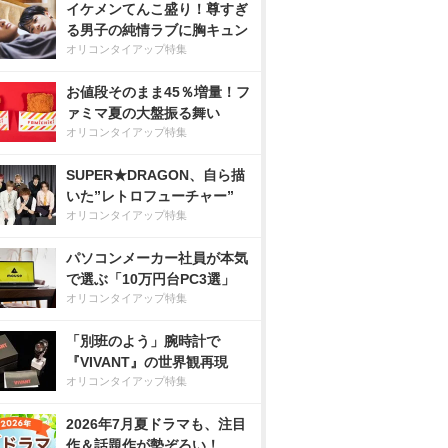
イケメンてんこ盛り！尊すぎ
る男子の純情ラブに胸キュン
オリコンタイアップ特集
お値段そのまま45％増量！フ
ァミマ夏の大盤振る舞い
オリコンタイアップ特集
SUPER★DRAGON、自ら描
いた”レトロフューチャー”
オリコンタイアップ特集
パソコンメーカー社員が本気
で選ぶ「10万円台PC3選」
オリコンタイアップ特集
「別班のよう」腕時計で
『VIVANT』の世界観再現
オリコンタイアップ特集
2026年7月夏ドラマも、注目
作＆話題作が勢ぞろい！