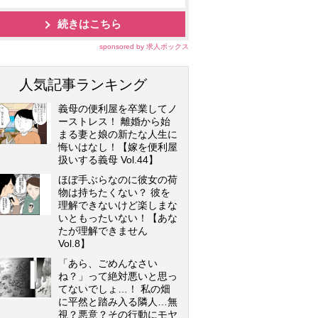
続きはこちら
sponsored by 求人ボックス
人気記事ランキング
義母の便利屋を卒業してノ
ーストレス！ 離婚から始
まる妻と娘の新たな人生に
悔いはなし！【嫁を便利屋
扱いする義母 Vol.44】
ほぼ手ぶらなのに彼女の荷
物は持ちたくない？ 彼を
理解できないけど楽しまな
いともったいない！【あな
たが理解できません
Vol.8】
「あら、ごめんなさい
ね？」って絶対悪いと思っ
てないでしょ…！ 私の畑
に平然と踏み入る隣人…無
視？悪意？その行動にモヤ