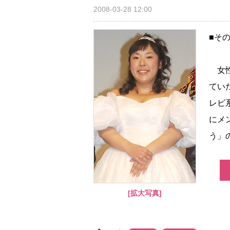
2008-03-28 12:00
■そ
女性
てい
レビ
にメ
う」
[拡大写真]