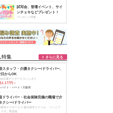
試写会、登壇イベント、サイ
ンチェキなどプレゼント！
プレゼント特集
人特集
さらに見る
迎スタッフ・介護タクシー/ドライバー、
2日からOK
colo児童デイサービスいしきり
1,177円～
バイト・パート / 大阪府
迎ドライバー・社会保険完備の職場で介
タクシー/ドライバー
課後等デイサービス 能力探求スクール 「ジーニア
・ラボ」野並校