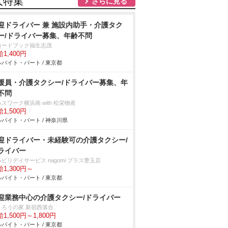
人特集
さらに見る
迎ドライバー 兼 施設内助手・介護タク
ー/ドライバー募集、年齢不問
コードブック福生志茂
1,400円
バイト・パート / 東京都
援員・介護タクシー/ドライバー募集、年
不問
スワーク横浜南 with 松栄物産
1,500円
バイト・パート / 神奈川県
迎ドライバー・未経験可の介護タクシー/
ライバー
ビリデイサービス nagomi プラス豊玉店
1,300円～
バイト・パート / 東京都
迎業務中心の介護タクシー/ドライバー
くろうの家 新宿西落合
1,500円～1,800円
バイト・パート / 東京都