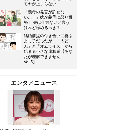
モヤが止まらない
「義母の発言が許せな
い…！」嫁が義母に怒り爆
発！ 夫は仕方ないと言う
けれど諦めるべき？
結婚前提の付き合いに喜ぶ
よし子だったが…「うど
ん」と「オムライス」から
始まる小さな違和感【あな
たが理解できません
Vol.5】
エンタメニュース