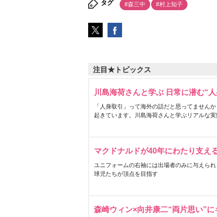
タグ
#森三中
#村上知子
注目★トピックス
川島海荷さんと学ぶ 日常に潜む“人
「人身取引」って海外の話だと思ってませんか
起きています。川島海荷さんと学ぶリアルな実
マクドナルドが40年にわたり支え
ユニフォームの右袖には出場者のみに与えられ
球児たちが頂点を目指す
森崎ウィン×向井康二“両片思い”