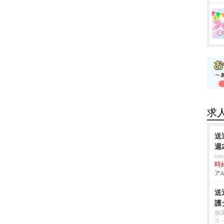
求
送
週
co
時給
アル
送
護
放
ス