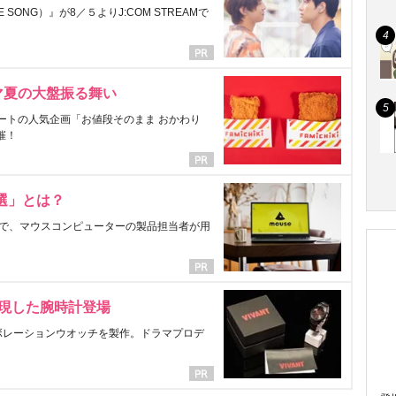
ONG）』が8／５よりJ:COM STREAMで
マ夏の大盤振る舞い
ートの人気企画「お値段そのまま おかわり
催！
選」とは？
で、マウスコンピューターの製品担当者が用
表現した腕時計登場
ラボレーションウオッチを製作。ドラマプロデ