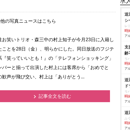
求
送
シ
の他の写真ニュースはこちら
レ
時給
アル
お笑いトリオ・森三中の村上知子が今月23日に入籍し
支
たことを28日（金）、明らかにした。同日放送のフジテ
齢
系『笑っていいとも！』の「テレフォンショッキング」
リハ
時給
ンバーと揃って出演した村上には客席から「おめでと
アル
の歓声が飛び交い、村上は「ありがとう...
送
ド
リハ
記事全文を読む
時給
アル
送
ふ
時給
アル