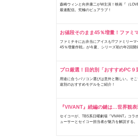
森崎ウィンと向井康二がW主演！映画『（LOVE S
最速配信。究極のピュアラブ！
お値段そのまま45％増量！ファミ
ファミチキにお弁当にアイスも!?ファミリーマ
45％増量作戦」が今夏、シリーズ初の年2回開
プロ厳選！目的別「おすすめPC９
用途に合うパソコン選びは意外と難しい。そこ
途別のおすすめモデルをご紹介！
『VIVANT』続編の鍵は…世界観
セイコーが、TBS系日曜劇場『VIVANT』コ
ューサーとセイコー担当者が魅力を解説する。